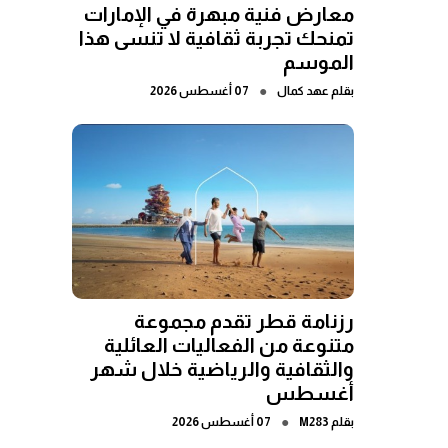
معارض فنية مبهرة في الإمارات
تمنحك تجربة ثقافية لا تنسى هذا
الموسم
●
بقلم
عهد كمال
07 أغسطس 2026
رزنامة قطر تقدم مجموعة
متنوعة من الفعاليات العائلية
والثقافية والرياضية خلال شهر
أغسطس
●
بقلم
M283
07 أغسطس 2026