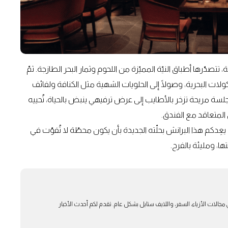
صدّرها أطباق النيّة المميّزة من اللحوم وثمار البحر الطازجة. ثمّ
أكولات البحرية، وصولًا إلى الحلويات الشهية مثل الكنافة ولفائف
سة مريحة تزخر بالأطايب إلى عرض ترفيهي ينبض بالحياة، تُحييه
لمتعاقد مع الفندق.
، يعِدكم هذا البرانش بحلّته الجديدة بأن يكون محطّة لا تُفوّت في
ها، ومليئة بالفرح.
بار في مجالات الأزياء، السفر، واللايف ستايل بشكل عام. تقدم لكم أحدث الأخبار