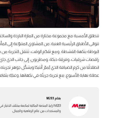
تنطلق الأمسية مع مجموعة مختارة من المازة الباردة والساخنة، تت
تتوالى الأطباق الرئيسية الغنية، من المشاوي المتنوّعة إلى الم
البوظة بنكهة القشطة. ومع تقدّم الوقت، تنتقل التجربة من جل
راقصات شرقيات، وفرقة دبكة، ومطربون، إلى جانب الدي جاي ا
انطلاقًا من كرم الضيافة الذي يُميّز أنتيكا ويشكّل جوهر تجربته
عطلة نهاية الأسبوع، مع تجربة جريئة في نكهاتها، وغنيّة بثقافت
بقلم
M283
M283 ارابيا، المنصة المثالية لمتابعة مختلف الاخ
والمستجدات من عالم الرفاهية والجمال.