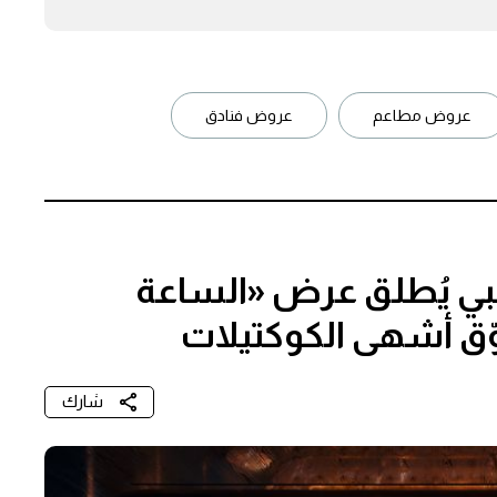
عروض مطاعم
عروض فنادق
ظبي يُطلق عرض «الساعة
وّق أشهى الكوكتيلات
شارك