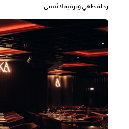
رحلة طهي وترفيه لا تُنسى