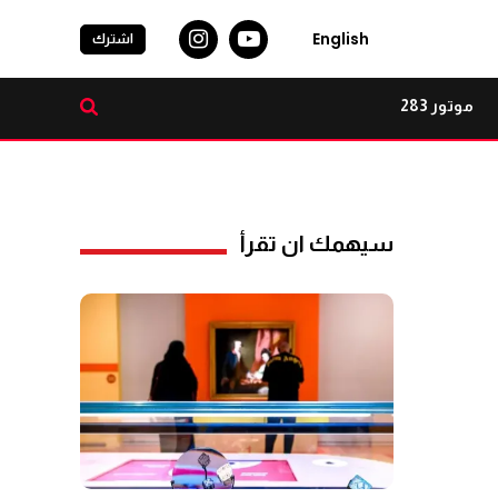
English
اشترك
موتور 283
سيهمك ان تقرأ