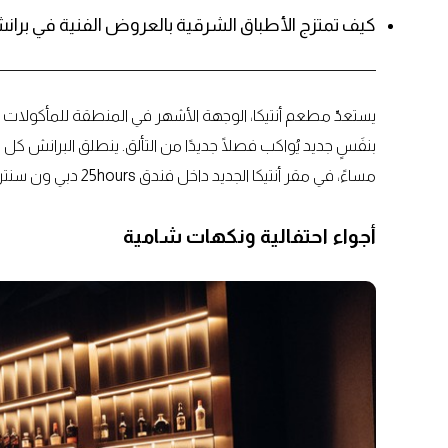
كيف تمتزج الأطباق الشرقية بالعروض الفنية في برانش
يستعدّ مطعم أنتيكا، الوجهة الأشهر في المنطقة للمأكولات ال
مساءً، في مقر أنتيكا الجديد داخل فندق 25hours دبي ون سنترال، حيث يدعو الضيوف إلى تجربة مألوفة ومتجدّدة في آن.
أجواء احتفالية ونكهات شامية