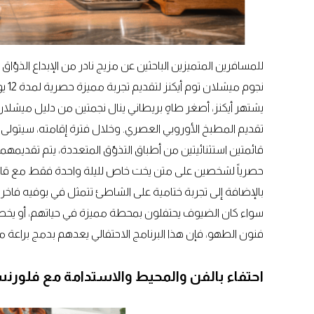
للمسافرين المتميزين الباحثين عن مزيج نادر من الإبداع الذوّ
نجوم ميشلان توم أيكنز لتقديم تجربة مميزة حصرية لمدة 12 يوماً، وهي فرصة لا تتكرر لعشاق فنون الطعام.
يشتهر أيكنز، أصغر طاهٍ بريطاني ينال نجمتين من دليل ميشلان
تقديم المطبخ الأوروبي العصري. وخلال فترة إقامته، سيتولى 
قائمتين استثنائيتين من أطباق التذوّق المتعددة، يتم تقديم
حصرياً لشخصين على متن يخت خاص لليلة واحدة فقط مع قائ
بالإضافة إلى تجربة ختامية على الشاطئ تتمثل في بوفيه فاخر ع
سواء كان الضيوف يحتفلون بمحطة مميزة في حياتهم، أو ي
فنون الطهو، فإن هذا البرنامج الاحتفالي يعدهم بدمج براعة م
احتفاء بالفن والمحيط والاستدامة مع فلور