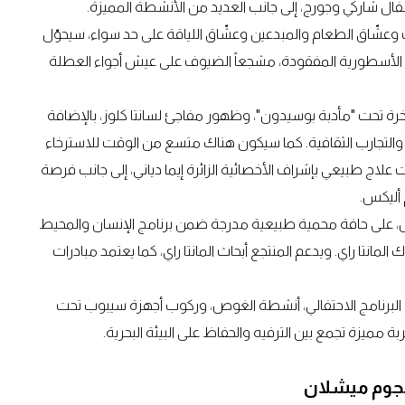
أطفال شاركي وجورج، إلى جانب العديد من الأنشطة المميزة.
عشّاق الطعام والمبدعين وعشّاق اللياقة على حد سواء، سيحوّل
نتس الأسطورية المفقودة، مشجعاً الضيوف على عيش أجواء العطلة
تحت "مأدبة بوسيدون"، وظهور مفاجئ لسانتا كلوز، بالإضافة
ت والتجارب الثقافية. كما سيكون هناك متسع من الوقت للاسترخاء
علاج طبيعي بإشراف الأخصائية الزائرة إيما دياني، إلى جانب فرصة
 أليكس.
ول، على حافة محمية طبيعية مدرجة ضمن برنامج الإنسان والمحيط
مانتا راي. ويدعم المنتجع أبحاث المانتا راي، كما يعتمد مبادرات
لبرنامج الاحتفالي، أنشطة الغوص، وركوب أجهزة سيبوب تحت
ة مميزة تجمع بين الترفيه والحفاظ على البيئة البحرية.
 نجوم ميشلان