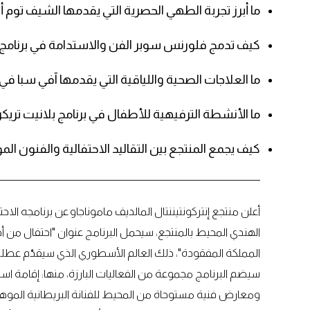
ما أبرز تجربة الطهي الحصرية التي يقدمها الشيف توم أيك
كيف تدمج فلورنس سوبر الفن والاستدامة في برنامج ا
ما العلاجات الصحية واللياقية التي يقدمها آفي سبا في إ
ما الأنشطة الترفيهية للأطفال في برنامج بلانيت تريكرز
كيف يجمع المنتجع بين التقاليد الاحتفالية والفنون ا
أعلن منتجع إنتركونتيننتال المالديف ماموناجاو عن برنامجه الاحت
الهندي المحيط بالمنتجع، سيحمل البرنامج عنوان "احتفال من 
المملكة المفقودة"، ذلك العالم الأسطوري الذي سيقدّم عطلة 
سيضم البرنامج مجموعة من الفعاليات البارزة، منها: إقامة است
ومعارض فنية مستوحاة من المحيط للفنانة البريطانية الموه