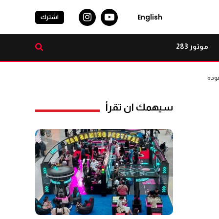
English
اشترك
موتور 283
قودة
سيهمك ان تقرأ