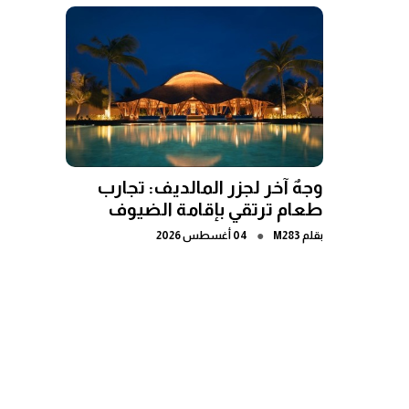
وجهٌ آخر لجزر المالديف: تجارب
طعام ترتقي بإقامة الضيوف
●
بقلم
M283
04 أغسطس 2026