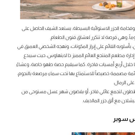
اق وفخامة الجزر الاستوائية البسيطة، يستعد الشيف الحاصل على
، بأسلوبه القائم على إبراز المكونات، ونهجه الشخصي العميق في
إدارة مطعم المنتجع العائم المميز ذا لايتهاوس، حيث سيبدع
هما خلال أربع أمسيات فاخرة. كما سيقيم حصة طهو خاصة، وعشاءً
مة مصممة خصيصاً للاستمتاع بها تحت سماء مرصعة بالنجوم،
لى الرمال.
خططون لتجمع عائلي فاخر، أو يقضون شهر عسل مستوحى من
يشلان مع ألق جزر المالديف.
نس سوبر