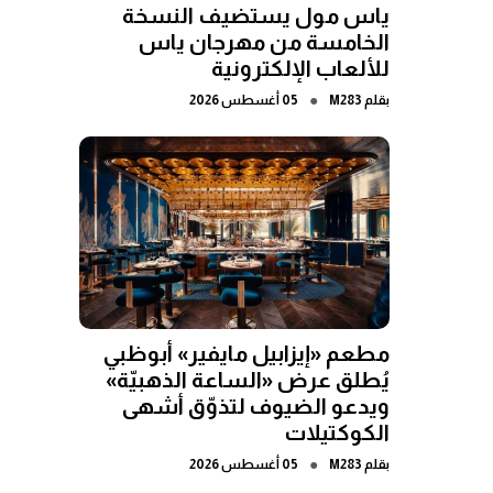
ياس مول يستضيف النسخة
الخامسة من مهرجان ياس
للألعاب الإلكترونية
●
بقلم
M283
05 أغسطس 2026
مطعم «إيزابيل مايفير» أبوظبي
يُطلق عرض «الساعة الذهبيّة»
ويدعو الضيوف لتذوّق أشهى
الكوكتيلات
●
بقلم
M283
05 أغسطس 2026