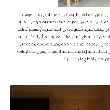
مستوحاة من عالم المحيط، وستطل للمرة الأولى هذا الموسم
دة. وتتميّز فلورنس بجدارية بحرية نابضة بالحياة وأعمال فنية
لى لوحات بصرية مستوحاة من البيئة البحرية. وتنسجم أعمالها
حيطات من خلال قطع فنية جميلة ومعبرة. كما أن التلاقي بين فن
افة إلى موقعه الفريد على حافة محمية طبيعية مدرجة ضمن
مس جلسات فنية إبداعية مخصصة للضيوف. وتتوج هذه الإقامة
ن بعض القطع متاحة للشراء.