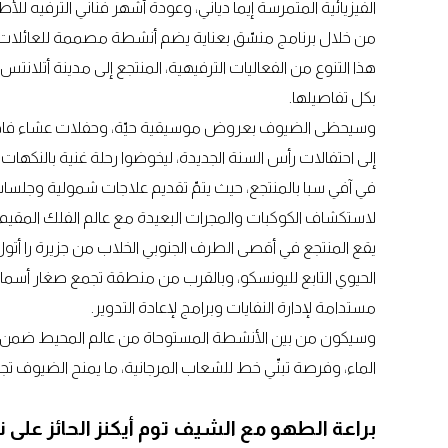
الفيزيائية المتمرسة إيما دياني، وعودة أشهر فناني الترفيه لل
من خلال برنامج منسّق بعناية يضم أنشطة مصممة للعائلات و
هذا التنوع من الفعاليات الترفيهية، المنتجع إلى مدينة أتلا
بكل تفاصيلها.
وسيحظى الضيوف بعروض موسيقية حيّة، وحفلات عشاء فاخرة 
إلى احتفالات رأس السنة الجديدة، ليخوضوا رحلة غنية بالنكها
في آفي سبا بالمنتجع، حيث يتمّ تقديم علاجات شمولية وجلسات 
لاستكشاف الكوكبات والمجرات البعيدة مع عالم الفلك المقيم
يقع المنتجع في أقصى الطرف الجنوبي الخلاب من جزيرة را أت
الحيوي التابع لليونسكو، وبالقرب من منطقة تجمع صغار أسماك ال
مستدامة لإدارة النفايات وبرامج لإعادة التدوير.
وسيكون من بين الأنشطة المستوحاة من عالم المحيط ضمن ا
الماء، وفرصة تبنّي خط للشعاب المرجانية، ما يمنح الضيوف تجرب
براعة الطهو مع الشيف توم أيكنز الحائز على