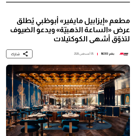
مطعم «إيزابيل مايفير» أبوظبي يُطلق
عرض «الساعة الذهبيّة» ويدعو الضيوف
لتذوّق أشهى الكوكتيلات
شارك
بقلم
M283
05 أغسطس 2026