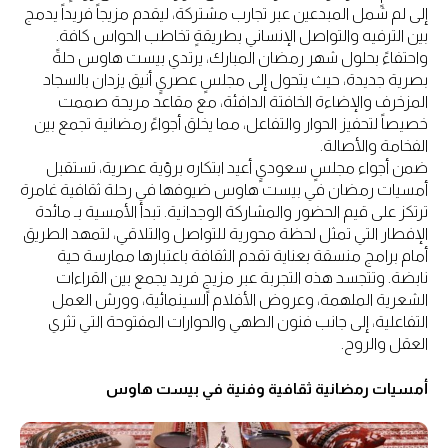
إلى لم شمل المبدعين عبر تجارب مشتركة، ليقدم مزيجاً فريداً يدمج
بين الترفيه والتواصل الإنساني بطريقةٍ تخاطب الحواس كافة.
واحتفاءً بحلول شهر رمضان المبارك، يرتدي بيست هاوس حلةً
بصرية جديدة، حيث يتحول إلى مجلسٍ عصريٍ أنيق يزدان بالسجاد
المزخرف والإضاءة الخافتة الدافئة، مع مقاعد مريحة صممت
خصيصاً لتحفيز الحوار والتفاعل، مما يخلق أجواءً رمضانية تجمع بين
الفخامة والأصالة.
ضمن أجواء مجلسٍ سعوديٍ أعيد ابتكاره برؤية عصرية، تستقبل
أمسيات رمضان في بيست هاوس ضيوفها في رحلة ثقافية غامرة
ترتكز على قيم الحضور والمشاركة الوجدانية. تبدأ الأمسية بـ مائدة
الإفطار التي تمثل لحظة محورية للتواصل والتلاقي، لتمهد الطريق
أمام برامج منسقة بعناية تقدم الثقافة باعتبارها ممارسة حية
نابضة. وتتجسد هذه التجربة عبر مزيجٍ فريد يجمع بين القراءات
الشعرية الملهمة، وعروض الأفلام السينمائية، وورش العمل
التفاعلية، إلى جانب فنون الطهي والحوارات المفتوحة التي تثري
العقل والروح.
أمسيات رمضانية ثقافية وفنية في بيست هاوس