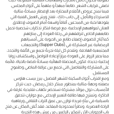
تضفي قراءات الشعر, طابعاً مبهجاً و ملهماً على أجواء المجلس،
فيما تمنح عروض الأفلام المختارة بعد الإفطار مساحةً مثالية
للاسترخاء والتأمل. إلى جانب ذلك ، تفتح ورش العمل الفنية التي
يقودها نخبة من المبدعين، آفاقاً واسعة أمام الضيوف لإطلاق
العنان لمواهبهم الإبداعية، مع فرصة ابتكار تذكارات شخصية تحمل
طابعهم الخاص لترافقهم في رحلة العودة إلى منازلهم.
كما يُتاح للضيوف إضفاء طابعٍ من الحيوية على أمسياتهم
الرمضانية عبر المشاركة في (Supper Clubs) والتجمعات
المجتمعية الهادفة. وتقدم كل ليلة تجربةً تجمع بين الألفة والتجدد،
مما يحفز الزوار على العودة مراراً لإعادة التواصل واستكشاف زوايا
إبداعية جديدة. لتكون المحصلة النهائية مساحةً نابضة بالحياة، قائمة
على المشاركة والتفاصيل التي تجمع بين عراقة الماضي وطموح
المستقبل.
ومع اقتراب أجواء السكينة للشهر الفضيل، يبرز بيست هاوس
بصفته وجهةً مثالية بمنظور مبتكر خلال رمضان. حيث تتركز
الأمسيات حول موائد مشتركة تستحضر نكهات تقليدية غارقة في
الذاكرة، وتمتزج فيها طاقة التعبير الإبداعي مع حواراتٍ تتدفق
بانسيابية في بيئةٍ فريدة توازن بين عمق التراث الثقافي ورفاهية
الراحة العصرية. ونظراً لمحدودية المقاعد، فقد أعلن المكان عن فتح
باب الحجوزات الآن لتمكين الراغبين من عيش هذه التجربة