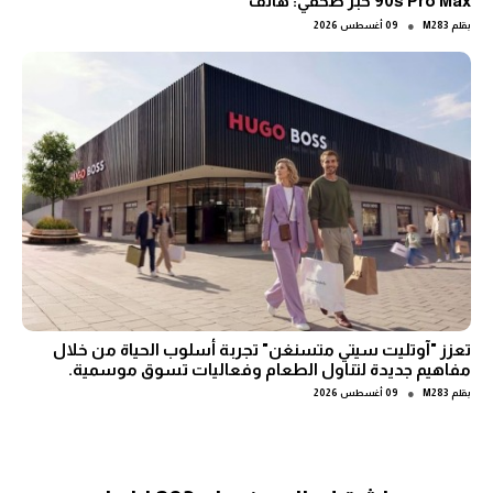
90s Pro Max خبر صحفي: هاتف
●
بقلم
M283
09 أغسطس 2026
تعزز "آوتليت سيتي متسنغن" تجربة أسلوب الحياة من خلال
مفاهيم جديدة لتناول الطعام وفعاليات تسوق موسمية.
●
بقلم
M283
09 أغسطس 2026