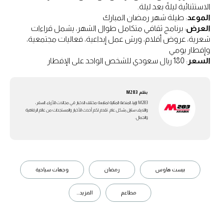
الاستثنائية ليلةً بعد ليلة.
الموعد
: طيلة شهر رمضان المبارك
العرض
: برنامج ثقافي متكامل طوال الشهر، يشمل قراءات
شعرية، عروض أفلام، ورش عمل إبداعية، فعاليات مجتمعية،
وإفطار يومي
السعر
: 180 ريال سعودي للشخص الواحد على الإفطار
بقلم
M283
M283 ارابيا، المنصة المثالية لمتابعة مختلف الاخبار في مجالات الأزياء، السفر،
واللايف ستايل بشكل عام. تقدم لكم أحدث الأخبار والمستجدات من عالم الرفاهية
والجمال.
بيست هاوس
رمضان
وجهات سياحية
مطاعم
المزيد...