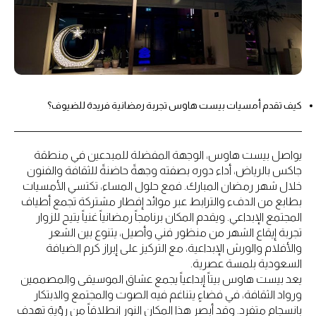
كيف تقدم أمسيات بيست هاوس تجربة رمضانية فريدة للضيوف؟
يواصل بيست هاوس، الوجهة المفضلة للمبدعين في منطقة
جاكس بالرياض، أداء دوره بصفته وجهةً حاضنةً للثقافة والفنون
خلال شهر رمضان المبارك. فمع حلول المساء، تكتسي الأمسيات
بطابع من الدفء والترابط عبر موائد إفطار مشتركة تجمع أطياف
المجتمع الإبداعي. ويقدم المكان برنامجاً رمضانياً غنياً يتيح للزوار
تجربة إيقاع الشهر من منظور فني وأصيل، يتنوع بين الشعر
والأفلام والورش الإبداعية، مع التركيز على إبراز كرم الضيافة
السعودية بلمسة عصرية.
يعد بيست هاوس بيتاً إبداعياً يجمع عشاق الموسيقى والمصممين
ورواد الثقافة، في فضاءٍ يتناغم فيه الصوت والمجتمع والابتكار
بانسجامٍ متفرد. وقد أبصر هذا المكان النور انطلاقاً من رؤيةٍ تهدف