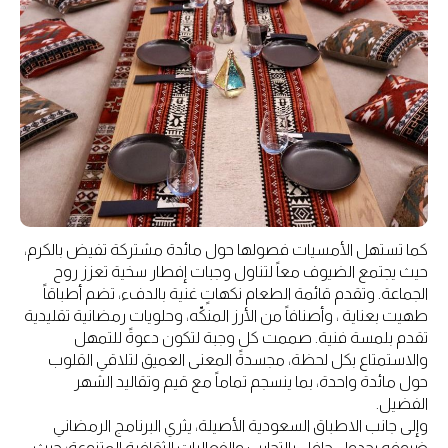
كما تستهل الأمسيات فصولها حول مائدة مشتركة تفيض بالكرم،
حيث يجتمع الضيوف معاً لتناول وجبات إفطار سخية تعزز روح
الجماعة. وتقدم قائمة الطعام نكهاتٍ غنية بالدفء، تضم أطباقاً
طهيت بعناية ، وأصنافاً من الأرز المنكّه، وحلويات رمضانية تقليدية
تقدم بلمسة فنية. صممت كل وجبة لتكون دعوةً للتمهل
والاستمتاع بكل لحظة، مجسدةً المعنى العميق لتلاقي القلوب
حول مائدة واحدة، بما ينسجم تماماً مع قيم وتقاليد الشهر
الفضيل.
وإلى جانب الاطباق السعودية الأصيلة، يثري البرنامج الرمضاني
ضيوفه بجدولٍ حافل بالتجارب والفعاليات الثقافية المتنوعة؛ حيث