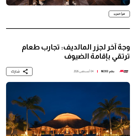
اقرأ المزيد
وجهٌ آخر لجزر المالديف: تجارب طعام
ترتقي بإقامة الضيوف
شارك
بقلم
M283
04 أغسطس 2026