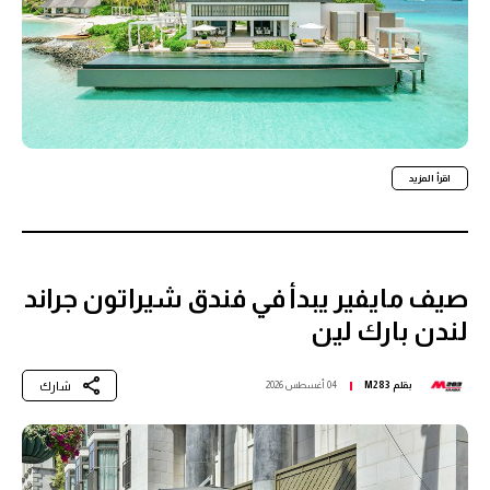
اقرأ المزيد
صيف مايفير يبدأ في فندق شيراتون جراند
لندن بارك لين
شارك
بقلم
M283
04 أغسطس 2026