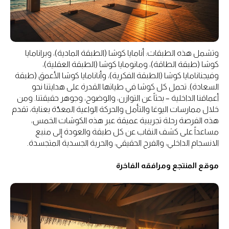
وتشمل هذه الطبقات: أنامايا كوشا (الطبقة المادية)، وبرانامايا
كوشا (طبقة الطاقة)، ومانومايا كوشا (الطبقة العقلية)،
وفيجنانامايا كوشا (الطبقة الفكرية)، وأنانامايا كوشا الأعمق (طبقة
السعادة). تحمل كل كوشا في طياتها القدرة على هدايتنا نحو
أعماقنا الداخلية – بحثاً عن التوازن، والوضوح، وجوهر حقيقتنا. ومن
خلال ممارسات اليوغا والتأمل والحركة الواعية المعدّة بعناية، تقدم
هذه الفرصة رحلة تجريبية عميقة عبر هذه الكوشات الخمس،
مساعداً على كشف النقاب عن كل طبقة والعودة إلى منبع
الانسجام الداخلي، والفرح الحقيقي، والحرية الجسدية المتجسدة.
موقع المنتجع ومرافقه الفاخرة