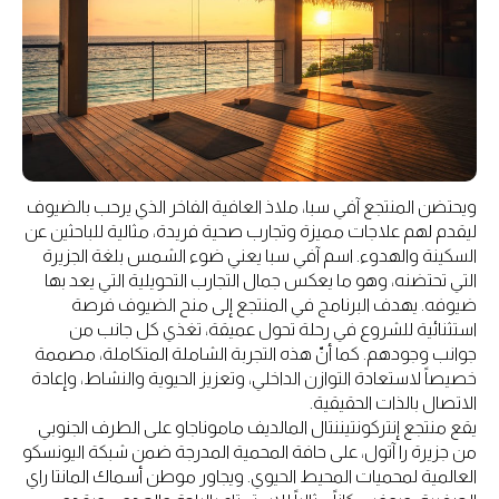
ويحتضن المنتجع آفي سبا، ملاذ العافية الفاخر الذي يرحب بالضيوف
ليقدم لهم علاجات مميزة وتجارب صحية فريدة، مثالية للباحثين عن
السكينة والهدوء. اسم آفي سبا يعني ضوء الشمس بلغة الجزيرة
التي تحتضنه، وهو ما يعكس جمال التجارب التحويلية التي يعد بها
ضيوفه. يهدف البرنامج في المنتجع إلى منح الضيوف فرصة
استثنائية للشروع في رحلة تحول عميقة، تغذي كل جانب من
جوانب وجودهم. كما أنّ هذه التجربة الشاملة المتكاملة، مصممة
خصيصاً لاستعادة التوازن الداخلي، وتعزيز الحيوية والنشاط، وإعادة
الاتصال بالذات الحقيقية.
يقع منتجع إنتركونتيننتال المالديف ماموناجاو على الطرف الجنوبي
من جزيرة را آتول، على حافة المحمية المدرجة ضمن شبكة اليونسكو
العالمية لمحميات المحيط الحيوي. ويجاور موطن أسماك المانتا راي