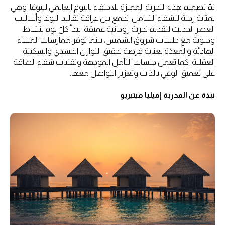
تمّ تصميم هذه التجربة المميزة للاحتفاء باليوم العالمي لليوغا، وهي
بمثابة رحلة للشفاء الشامل، تجمع بين عراقة تقاليد اليوغا وأساليب
العصر الحديث لتقديم تجربة روحانية عميقة. يبدأ كلّ يوم بنشاط
وحيوية مع جلسات شروق الشمس، بينما توفر ممارسات المساء
الهادئة والمعدّة بعناية فرصة تحقيق التوازن الجسدي والسكينة
العقلية. كما تعمل جلسات التأمل الموجهة وتقنيات شفاء الطاقة
على تعميق الوعي بالذات وتعزيز التواصل معها.
نبذة عن المدربة إميليا ميتيريو