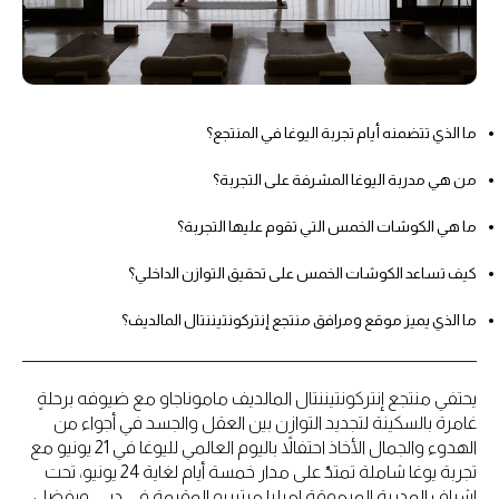
ما الذي تتضمنه أيام تجربة اليوغا في المنتجع؟
من هي مدربة اليوغا المشرفة على التجربة؟
ما هي الكوشات الخمس التي تقوم عليها التجربة؟
كيف تساعد الكوشات الخمس على تحقيق التوازن الداخلي؟
ما الذي يميز موقع ومرافق منتجع إنتركونتيننتال المالديف؟
يحتفي منتجع إنتركونتيننتال المالديف ماموناجاو مع ضيوفه برحلةٍ
غامرة بالسكينة لتجديد التوازن بين العقل والجسد في أجواء من
الهدوء والجمال الأخاذ احتفالاً باليوم العالمي لليوغا في 21 يونيو مع
تجربة يوغا شاملة تمتدّ على مدار خمسة أيام لغاية 24 يونيو، تحت
إشراف المدربة المرموقة إميليا ميتيريو المقيمة في دبي. وبفضل