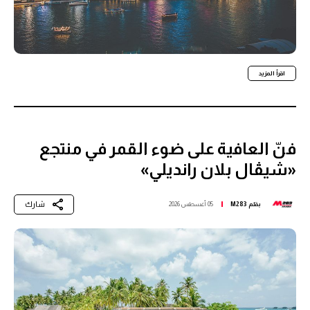
اقرأ المزيد
فنّ العافية على ضوء القمر في منتجع
«شيڤال بلان رانديلي»
شارك
بقلم
M283
05 أغسطس 2026