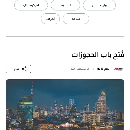
بيان صحفي
المالديف
انتركونتننتال
سياحة
المزيد...
فُتِح باب الحجوزات
شارك
بقلم
M283
06 أغسطس 2026