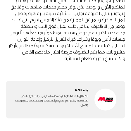
الصغيرة، ويوفر مكاناً مثالياً للاستمتاع بالراحة والهدوء. ويقدم
المنتجع الأول والوحيد الذي يوفر جميع خدمات منتجعات وفنادق
إنتركونتيننتال، لضيوفه تجارب استثنائية مليئة بالرفاهية بفضل
المزايا الفاخرة والمرافق المميزة من فئة الخمس نجوم التي تجسد
جوهر جزر المالديف، بما في ذلك الفلل فوق الماء ومنطقة
مخصصة للكبار تضم حوض سباحة ومطعماً ومنتجعاً هادئاً يوفر
جلسات تأمل ويوغا بإشراف خبراء لتعزيز التركيز وإعادة التوازن
الداخلي. كما يضم المنتجع 81 فيلا ووحدة سكنية و6 مطاعم وأركان
مشروبات، مما يتيح للضيوف فرصة اختيار ملاذهم الخاص
والاستمتاع بتجربة طعام استثنائية.
بقلم
M283
M283 ارابيا، المنصة المثالية لمتابعة مختلف الاخبار في مجالات الأزياء، السفر،
واللايف ستايل بشكل عام. تقدم لكم أحدث الأخبار والمستجدات من عالم الرفاهية
والجمال.