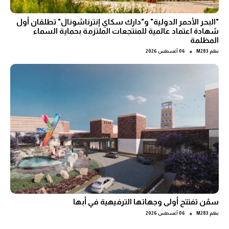
"البحر الأحمر الدولية" و"دارك سكاي إنترناشونال" تطلقان أول
شهادة اعتماد عالمية للمنتجعات الملتزمة بحماية السماء
المظلمة
●
بقلم
M283
06 أغسطس 2026
سڤن تفتتح أولى وجهاتها الترفيهية في أبها
●
بقلم
M283
06 أغسطس 2026