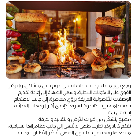
ومع بروز مطاعم جديدة حاصلة على نجوم دليل ميشلان، والتركيز
القوي على المكونات المحلية، وسعي الطهاة إلى إعادة تقديم
الوصفات الأناضولية العريقة برؤى معاصرة، إلى جانب الاهتمام
بالاستدامة، برزت كابادوكيا سريعاً كإحدى أكثر الوجهات الغذائية
إثارة في تركيا.
مطبخ يتشكّل من خيرات الأرض والتقاليد والحِرفة
تقدّم كابادوكيا تجارب طهي لا تُنسى إلى جانب مغامراتها السياحية،
ما يجعلها وجهة فريدة لفنون الطهي. تُحضَّر الأطباق المحلية