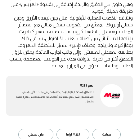
وهي حلوى من الدقيق والزبدة، إضافة إلى بقلاوة «العريس» على
طريقة مدينة أُرغوب.
وتتناغم النكهات المحلية الأيقونية، مثل جبن نيغده الأزرق وجبن
ديفلي أوبروك المعتّق في الكهوف، بشكل مثالي مع العصائر
المحلية. وبفضل إحاطتها بكروم عنب خصبة، تشتهر كابادوكيا
بإنتاجها الاستثنائي من أصناف العنب الأناضولي، بما في ذلك
بوغازكيره، ونارينجه، وصنف «إمير» المميّز للمنطقة، المعروف
بطابعه المعدني المنعش. وإلى جانب تجارب المائدة، يمكن للزوّار
التعمق أكثر في تجربة الذواقة هذه عبر الجولات المصممة بحسب
الطلب وجلسات التذوّق في المزارع المحلية.
بقلم
M283
M283 ارابيا، المنصة المثالية لمتابعة مختلف الاخبار في مجالات الأزياء، السفر،
واللايف ستايل بشكل عام. تقدم لكم أحدث الأخبار والمستجدات من عالم الرفاهية
والجمال.
سياحة
M283 ارابيا
بيان صحفي