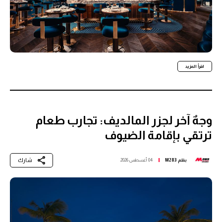
اقرأ المزيد
وجهٌ آخر لجزر المالديف: تجارب طعام
ترتقي بإقامة الضيوف
شارك
بقلم
M283
04 أغسطس 2026