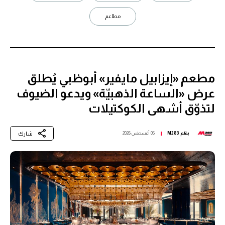
مطاعم
مطعم «إيزابيل مايفير» أبوظبي يُطلق
عرض «الساعة الذهبيّة» ويدعو الضيوف
لتذوّق أشهى الكوكتيلات
شارك
بقلم
M283
05 أغسطس 2026