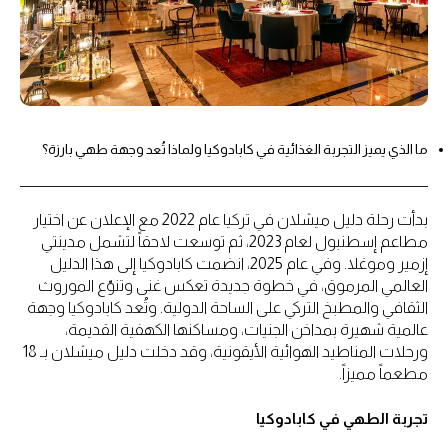
ما الذي يميز التجربة الغذائية في كابادوكيا ولماذا تُعد وجهة طهي بارزة؟
بدأت رحلة دليل ميشلان في تركيا عام 2022 مع الإعلان عن اختيار
مطاعم إسطنبول لعام 2023، ثم توسعت لاحقاً لتشمل مدينتي
إزمير وموغلا. وفي عام 2025، انضمت كابادوكيا إلى هذا الدليل
العالمي المرموق، في خطوة جديدة تعكس غنى وتنوّع الموروث
الثقافي والمطبخ التركي على الساحة الدولية. وتُعد كابادوكيا وجهة
عالمية شهيرة بمداخن الجنيات، ومساكنها الكهفية القديمة،
ورحلات المناطيد الهوائية الأيقونية، وقد دخلت دليل ميشلان بـ 18
مطعماً مميزاً.
تجربة الطهي في كابادوكيا