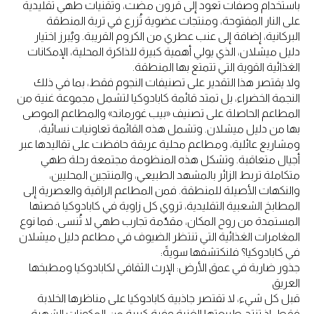
باستخدام وصفات تعود إلى قرون مضت، وتقنيات طهي تقليدية
على النار المفتوحة، ومنتجات عضوية تُزرع في تربة المنطقة
البركانية، إضافة إلى عنب عطري من الكروم القريبة. ويُبرز اختيار
دليل ميشلان، الذي يولي أهمية كبيرة للذاكرة المحلية، الإمكانات
الغذائية القوية التي تتمتع بها المنطقة.
ولا يقتصر هذا التقدير على تصنيفات النجوم فقط، بما في ذلك
النجمة الخضراء، بل تمتد قائمة كابادوكيا لتشمل مجموعة غنية من
المطاعم الحاصلة على تصنيف «بيب غورماند» والمطاعم الموصى
بها من دليل ميشلان. وتشمل هذه القائمة تعاونيات نسائية،
ومشاريع عائلية، ومطاعم محلية عريقة حافظت على تقاليدها عبر
أجيال متعاقبة. وتشكل هذه المنظومة مجتمعة رحلة طهي
متكاملة تربط الزائر بالمشهد الطبيعي، والمنتجين المحليين،
والنكهات الأصيلة للمنطقة. فمن المطاعم الراقية والعصرية إلى
المطابخ الشعبية التقليدية، تروي كل زاوية في كابادوكيا قصتها
المستمدة من روح المكان، مقدّمة تجارب طهي لا تُنسى. فما نوع
المغامرات الغذائية التي تنتظر الضيوف في مطاعم دليل ميشلان
في كابادوكيا؟ فلنكتشفها سويةً:
جذور ضاربة في عمق الأرض: الإرث الثقافي لكابادوكيا ومطبخها
العريق
قبل كل شيء، لا تقتصر جاذبية كابادوكيا على مناظرها الخلابة
فقط، إذ تنتج طبيعتها الغنية وفرة كبيرة من المكونات الشهية،