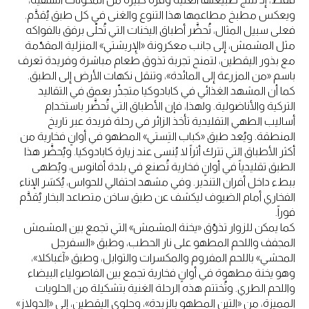
ويعكس مطبخ مطاعمها هذا التنوع والغنى في كل طبق يُقدَّم.
فعلى سبيل المثال، تُحضَّر أطباق اليخنات التي تُحلّى برفق بالفواكه
مثل المشمش، إلى جانب معكرونة «الإِريشتي» المنزلية المقدّمة
مع بذور اليقطين، لتمنح تجربة تذوق طعام مباشرة وفريدة تعرف
باسم «من المزرعة إلى المائدة»، وتنقل نكهات الأرض إلى الطبق.
كما أن المشهد الغذائي في كابادوكيا متجذّر بعمق في التقاليد
التركية والأناضولية. ولهذا، فإن الأطباق التي تُحضَّر باستخدام
أساليب الطهي التقليدية تأخذ الزائر في رحلة فريدة عبر تاريخ
المنطقة. ويُعد طبق «كباب التِستي» المطهو في أوانٍ فخارية من
أكثر الأطباق التي تترك أثراً لا يُنسى عند زيارة كابادوكيا. ويُحضَّر هذا
الطبق تقليدياً في أوانٍ فخارية تُصنع في بلدة أفانوس، ويُطهى
ببطء داخل أفران التندير. وفي مشهد احتفالي للحواس، يُكسَر الإناء
الفخاري أمام الضيوف ليكشف عن طبق ساخن متصاعد البخار يُقدَّم
فوراً.
كما يمكن للزوار تذوّق «يخنة المشمش» التي تجمع بين المشمش
المجفف واللحم المطهو على نار الحطب، وطبق «السفرجل
المحشي» باللحم المفروم والمكسرات والتوابل، وطبق «آغباكلا»،
وهو يخنة مطهوة في أوانٍ فخارية تجمع بين الفاصولياء البيضاء
واللحم الطري. وتُختتم هذه الرحلة الغنية بتشكيلة من الحلويات
المميزة، من «التين المطهو بالزبدة»، وحلوى اليقطين، إلى «الدولاز»