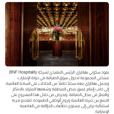
يقود سكوتي بهاتاراي، الرئيس التنفيذي لشركة BNF Hospitality،
مساعي المجموعة لدخول سوق الضيافة في دولة الإمارات.
ويحمل بهاتاراي معه سجلًا حافلًا من النجاحات على الساحة العالمية،
إلى جانب إلمام عميق بنبض المنطقة وشغفها المتزايد بالابتكار
والتميّز في مجال الضيافة. ويحرص من خلال هذا المشروع على
الجمع بين خبرته العالمية وروح أبوظبي الطموحة، لتقديم تجربة
استثنائية ترقى إلى مستوى تطلّعات الذوّاقة في العاصمة
الإماراتية.