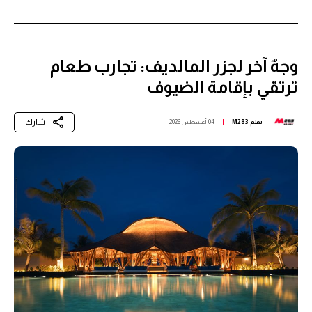
وجهٌ آخر لجزر المالديف: تجارب طعام
ترتقي بإقامة الضيوف
شارك
بقلم
M283
04 أغسطس 2026