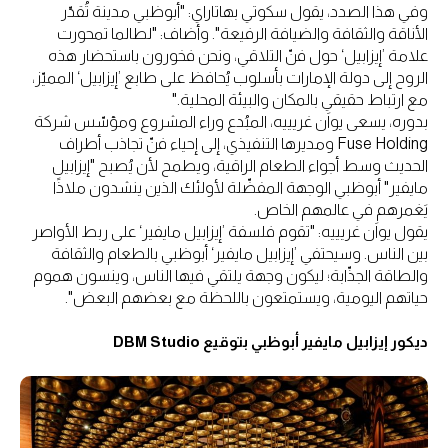
وفي هذا الصدد، يقول سكوتي بهاتاراي: "أبوظبي مدينة تُقدّر
الأناقة والثقافة والضيافة الرفيعة". وأضاف: "لطالما تمحورت
علامة ’إيزابيل‘ حول فنّ التلاقي، ونحن فخورون باستحضار هذه
الروح إلى دولة الإمارات بأسلوب يُحافظ على طابع ’إيزابيل‘ المميّز،
مع ارتباط حقيقي بالمكان والبيئة المحلية."
بدوره، يسعى يواَن غريييه، المبُدع وراء المشروع ومؤسّس شركة
Fuse Holding ومديرها التنفيذي، إلى إحياء فنّ تجاذب أطراف
الحديث وسط أجواء الطعام الراقية، ويطمح لأن يُصبح "إيزابيل
مايفير" أبوظبي الوجهة المفضّلة لأولئك الذين ينشدون ملاذًا
يَغمرهم في عالمهم الخاص.
يقول يواَن غريييه: "تقوم فلسفة ’إيزابيل مايفير‘ على ربط الأواصر
بين الناس. وسيحتفي ’إيزابيل مايفير‘ أبوظبي بالطعام والثقافة
والطاقة الجذّابة؛ ليكون وجهة يلتقي فيها الناس، وينسون هموم
حياتهم اليومية، ويستمتعون باللحظة مع بعضهم البعض".
ديكور إيزابيل مايفير أبوظبي بتوقيع DBM Studio