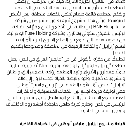
2026، في "الغاليريا" بجزيرة المارية، حيث من المرتقب أن يُضفي
المطعم لمسة أوروبية راقية إلى مشهد الطعام في العاصمة.
ويقدّم المطعم قائمة طعام تحتفي بنكهات منطقة البحر الأبيض
المتوسط. ويأتي هذا المشروع ثمرة تعاون مشترك بين شركة
BNF Hospitality البريطانية التي تتّخذ من لندن مقرًّا لها، بقيادة
الرئيس التنفيذي سكوتي بهاتاراي، وشركة Fuse Holding الإماراتية،
في خطوة تهدف إلى الجمع بين الطابع الحيوي الفريد الٌمرادف
لاسم "إيزابيل"، والثقافة الرفيعة في المنطقة وطموحها بتقديم
الأفضل.
انطلاقًا من مقرّه الأيقوني في حي "مايفير" العريق في لندن، يصل
مطعم "إيزابيل مايفير" إلى الواجهة البحرية المتلألئة لجزيرة المارية،
حاملاً معه أروع الأجواء. ويَعِد المطعم روّاده بتصميم أنيق، وأطباق
ومشروبات مُعبّرة، وأجواء نابضة بالحياة تجذب الزوّار إلى عالم
"إيزابيل" الخاص. أمّا قائمة الطعام في "إيزابيل مايفير" أبوظبي،
فهي توليفة فريدة تجمع بين النكهات الكلاسيكية والابتكارات
العصرية، مع الحفاظ على الطابع المتوسّطي الذي يشتهر به الفرع
الرئيسي في لندن، وطرح تجربة طهي متجدّدة تُجسّد روح الاكتشاف
وتبقى راسخة في الذاكرة.
قيادة مشروع إيزابيل مايفير أبوظبي في الضيافة الفاخرة