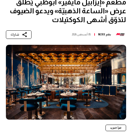
مطعم «إيزابيل مايفير» أبوظبي يُطلق
عرض «الساعة الذهبيّة» ويدعو الضيوف
لتذوّق أشهى الكوكتيلات
شارك
بقلم
M283
05 أغسطس 2026
اقرأ المزيد