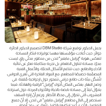
يحمل الديكور توقيع شركة DBM Studio لتصميم الديكور الحائزة
جوائز، حيث أعادت مؤسّستها مهسا غوليزاده ابتكار المساحة
لتعكس هوية "إيزابيل مايفير" لندن من منظور محلّي راقٍ، ليست
مجرّد مساحة لتناول الطعام، بل تجربة متكاملة تعبّر عن ثنائية
الآداء والطابع، حيث تتناغم الأشكال النحتيّة، والأعمال الفنية
المصمّمة خصيصًا للمطعم، مع المواد الفاخرة التي تُغري الحواس،
لتُشكّل بيئة ذات طابع درامي تتمحور حول ازدواجية مُلفتة. في
وضح النهار، يعكس المكان أجواء "إيزابيل" الراقية والهادئة، فيما
يتحوّل ليلًا إلى مساحة نابضة بالحياة والأجواء المرحة، حول استراحة
المشروب التي تتحوّل إلى محطّ الأنظار. ورغم أنّ إنارة السقف
تستحضر إلى البال مطعم "إيزابيل مايفير" في لندن، إلا أنّ جميع
التفاصيل الأخرى أُعيد ابتكارها بالكامل لتُعبّر عن روح أبوظبي.