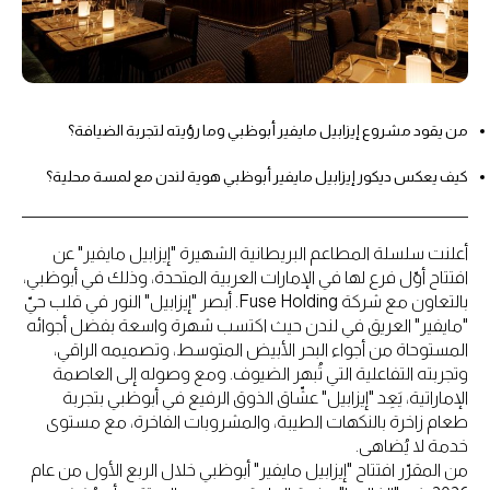
من يقود مشروع إيزابيل مايفير أبوظبي وما رؤيته لتجربة الضيافة؟
كيف يعكس ديكور إيزابيل مايفير أبوظبي هوية لندن مع لمسة محلية؟
أعلنت سلسلة المطاعم البريطانية الشهيرة "إيزابيل مايفير" عن
افتتاح أوّل فرع لها في الإمارات العربية المتحدة، وذلك في أبوظبي،
بالتعاون مع شركة Fuse Holding. أبصر "إيزابيل" النور في قلب حيّ
"مايفير" العريق في لندن حيث اكتسب شهرة واسعة بفضل أجوائه
المستوحاة من أجواء البحر الأبيض المتوسط، وتصميمه الراقي،
وتجربته التفاعلية التي تُبهر الضيوف. ومع وصوله إلى العاصمة
الإماراتية، يَعِد "إيزابيل" عشّاق الذوق الرفيع في أبوظبي بتجربة
طعام زاخرة بالنكهات الطيبة، والمشروبات الفاخرة، مع مستوى
خدمة لا يُضاهى.
من المقرّر افتتاح "إيزابيل مايفير" أبوظبي خلال الربع الأول من عام