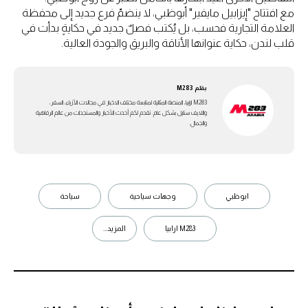
مع افتتاح "إيزابيل مايفير" أبوظبي، لا ينضمّ فرع جديد إلى محفظة
العلامة التجارية فحسب، بل يُكتب فصلٌ جديد في حكايةٍ بدأت في
قلب لندن، حكاية عنوانها الأناقة والبريق والجودة العالية.
بقلم
M283
M283 ارابيا، المنصة المثالية لمتابعة مختلف الاخبار في مجالات الأزياء، السفر،
واللايف ستايل بشكل عام. تقدم لكم أحدث الأخبار والمستجدات من عالم الرفاهية
والجمال.
ابوظبي
وجهات سياحية
سياحة
M283 ارابيا
المزيد...