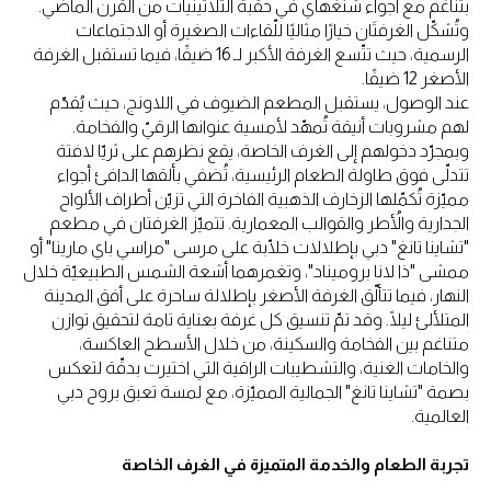
بتناغم مع أجواء شنغهاي في حقبة الثلاثينيات من القرن الماضي.
وتُشكّل الغرفتَان خيارًا مثاليًا للّقاءات الصغيرة أو الاجتماعات
الرسمية، حيث تتّسع الغرفة الأكبر لـ 16 ضيفًا، فيما تستقبل الغرفة
الأصغر 12 ضيفًا.
عند الوصول، يستقبل المطعم الضيوف في اللاونج، حيث يُقدّم
لهم مشروبات أنيقة تُمهّد لأمسية عنوانها الرقيّ والفخامة.
وبمجرّد دخولهم إلى الغرف الخاصة، يقع نظرهم على ثريّا لافتة
تتدلّى فوق طاولة الطعام الرئيسية، تُضفي بألقها الدافئ أجواء
مميّزة تُكمّلها الزخارف الذهبية الفاخرة التي تزيّن أطراف الألواح
الجدارية والأُطر والقوالب المعمارية. تتميّز الغرفتان في مطعم
"تشاينا تانغ" دبي بإطلالات خلّابة على مرسى "مراسي باي مارينا" أو
ممشى "ذا لانا بروميناد"، وتغمرهما أشعة الشمس الطبيعيّة خلال
النهار، فيما تتألّق الغرفة الأصغر بإطلالة ساحرة على أفق المدينة
المتلألئ ليلًا. وقد تمّ تنسيق كل غرفة بعناية تامة لتحقيق توازن
متناغم بين الفخامة والسكينة، من خلال الأسطح العاكسة،
والخامات الغنية، والتشطيبات الراقية التي اختيرت بدقّة لتعكس
بصمة "تشاينا تانغ" الجمالية المميّزة، مع لمسة تعبق بروح دبي
العالمية.
تجربة الطعام والخدمة المتميزة في الغرف الخاصة