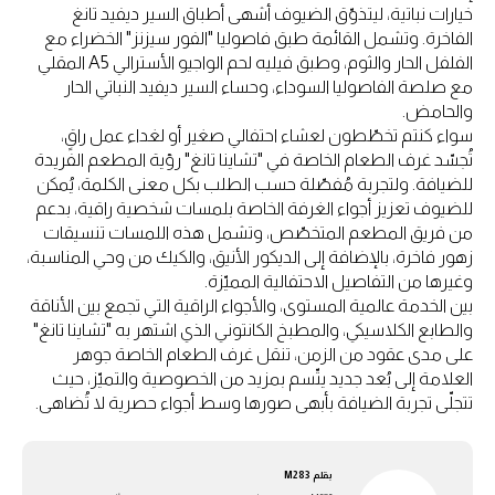
خيارات نباتية، ليتذوّق الضيوف أشهى أطباق السير ديفيد تانغ
الفاخرة. وتشمل القائمة طبق فاصوليا "الفور سيزنز" الخضراء مع
الفلفل الحار والثوم، وطبق فيليه لحم الواجيو الأسترالي A5 المقلي
مع صلصة الفاصوليا السوداء، وحساء السير ديفيد النباتي الحار
والحامض.
سواء كنتم تخطّطون لعشاء احتفالي صغير أو لغداء عمل راقٍ،
تُجسّد غرف الطعام الخاصة في "تشاينا تانغ" رؤية المطعم الفريدة
للضيافة. ولتجربة مُفصّلة حسب الطلب بكل معنى الكلمة، يُمكن
للضيوف تعزيز أجواء الغرفة الخاصة بلمسات شخصية راقية، بدعم
من فريق المطعم المتخصّص، وتشمل هذه اللمسات تنسيقات
زهور فاخرة، بالإضافة إلى الديكور الأنيق، والكيك من وحي المناسبة،
وغيرها من التفاصيل الاحتفالية المميّزة.
بين الخدمة عالمية المستوى، والأجواء الراقية التي تجمع بين الأناقة
والطابع الكلاسيكي، والمطبخ الكانتوني الذي اشتهر به "تشاينا تانغ"
على مدى عقود من الزمن، تنقل غرف الطعام الخاصة جوهر
العلامة إلى بُعد جديد يتّسم بمزيد من الخصوصية والتميّز، حيث
تتجلّى تجربة الضيافة بأبهى صورها وسط أجواء حصرية لا تُضاهى.
بقلم
M283