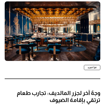
اقرأ المزيد
وجهٌ آخر لجزر المالديف: تجارب طعام
ترتقي بإقامة الضيوف