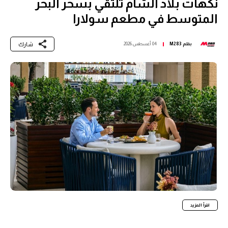
نكهات بلاد الشام تلتقي بسحر البحر
المتوسط في مطعم سولارا
شارك
بقلم
M283
04 أغسطس 2026
اقرأ المزيد