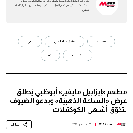
M283 ارابيا، المنصة المثالية لمتابعة مختلف الاخبار في مجالات الأزياء، السفر،
واللايف ستايل بشكل عام. تقدم لكم أحدث الأخبار والمستجدات من عالم الرفاهية
والجمال.
مطاعم
فندق ذا لانا دبي
دبي
الامارات
المزيد...
مطعم «إيزابيل مايفير» أبوظبي يُطلق
عرض «الساعة الذهبيّة» ويدعو الضيوف
لتذوّق أشهى الكوكتيلات
شارك
بقلم
M283
05 أغسطس 2026