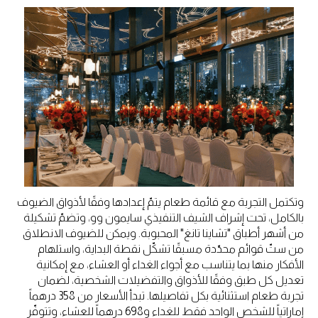
وتكتمل التجربة مع قائمة طعام يتمّ إعدادها وفقًا لأذواق الضيوف
بالكامل، تحت إشراف الشيف التنفيذي سايمون وو، وتضمّ تشكيلة
من أشهر أطباق "تشاينا تانغ" المحبوبة. ويمكن للضيوف الانطلاق
من ستّ قوائم محدّدة مسبقًا تشكّل نقطة البداية، واستلهام
الأفكار منها بما يتناسب مع أجواء الغداء أو العشاء، مع إمكانية
تعديل كل طبق وفقًا للأذواق والتفضيلات الشخصية، لضمان
تجربة طعام استثنائية بكل تفاصيلها. تبدأ الأسعار من 358 درهماً
إماراتياً للشخص الواحد فقط للغداء و698 درهماً للعشاء، وتتوفّر