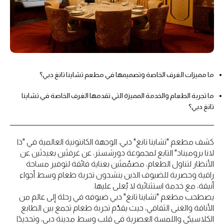
ما مميزات الغرف الخاصة وتصميمها في مطعم تشاينا تانغ دبي؟
ما تجربة الطعام والخدمة المميزة التي تقدمها الغرف الخاصة في تشاينا
تانغ دبي؟
كشف مطعم "تشاينا تانغ" دبي، الوجهة الكانتونية العالمية في "ذا
لانا بروميناد" التابع لمجموعة دورشستر، عن غرفتَين بعيدتَين عن
الأنظار لتناول الطعام، مصمّمتَين بعناية فائقة لتوفير مساحة
راقية وحصرية للضيوف الذين ينشدون تجربة طعام وسط أجواء
أنيقة، مع خدمة استثنائية لا يُعلى عليها.
يصطحب مطعم "تشاينا تانغ" دبي ضيوفه في رحلة إلى عالم من
الأناقة والغنى الثقافي، حيث يقدّم تجربة طعام تجمع بين الطابع
الكلاسيكي واللمسة العصرية في قلب وسط مدينة دبي، وتحديدًا