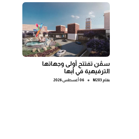
سڤن تفتتح أولى وجهاتها
الترفيهية في أبها
●
بقلم
M283
06 أغسطس 2026