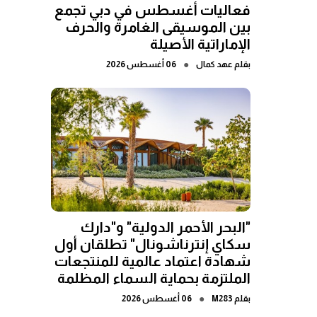
فعاليات أغسطس في دبي تجمع
بين الموسيقى الغامرة والحرف
الإماراتية الأصيلة
●
بقلم
عهد كمال
06 أغسطس 2026
"البحر الأحمر الدولية" و"دارك
سكاي إنترناشونال" تطلقان أول
شهادة اعتماد عالمية للمنتجعات
الملتزمة بحماية السماء المظلمة
●
بقلم
M283
06 أغسطس 2026