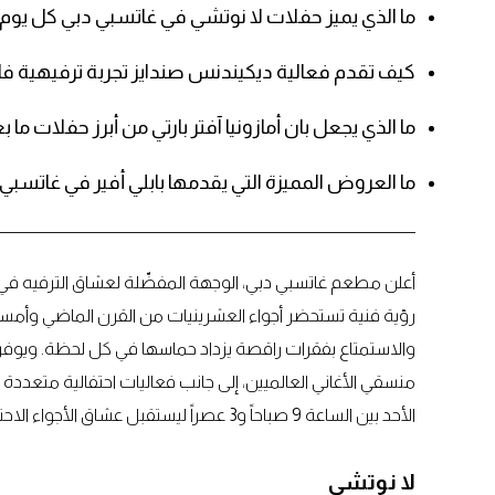
ما الذي يميز حفلات لا نوتشي في غاتسبي دبي كل يوم
كيف تقدم فعالية ديكيندنس صندايز تجربة ترفيهية فا
ما الذي يجعل بان أمازونيا آفتر بارتي من أبرز حفلات ما
ما العروض المميزة التي يقدمها بابلي أفير في غاتسبي د
أعلن مطعم غاتسبي دبي، الوجهة المفضّلة لعشاق الترفيه في 
رؤية فنية تستحضر أجواء العشرينيات من القرن الماضي وأمسياتها
والاستمتاع بفقرات راقصة يزداد حماسها في كل لحظة. ويوفر
منسقي الأغاني العالميين، إلى جانب فعاليات احتفالية متعددة 
الأحد بين الساعة 9 صباحاً و3 عصراً ليستقبل عشاق الأجواء الاحتفالية الاستثنائية.
لا نوتشي