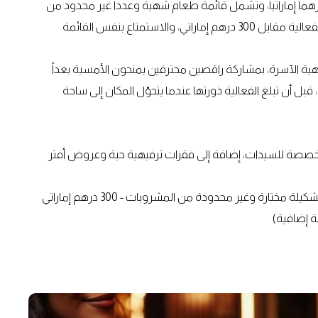
ً، لتقدّم أمسيات راقية غنية بالنكهات المميزة مقابل 295 درهماً إماراتياً، وتشمل قائمة طعام شهية وعدداً غير محدود من
المشروبات المختارة بعناية. ويمكن للرجال الانضمام إلى هذه الفعالية مقابل 300 درهم إماراتي، والاستمتاع بنفس القائمة
هية الآسرة، بمشاركة راقصين محترفين يمنحون الأمسية بعداً
قبل أن تبلغ الفعالية ذورتها عندما يتحوّل المكان إلى ساحة
خصصة للسيدات، إضافة إلى فقرات ترفيهية حية وعروض أفتر
: 295 درهماً إماراتياً للسيدات، متضمنة قائمة طعام وتشكيلة مختارة وغير محدودة من المشروبات - 300 درهم إماراتي
 إضافية)