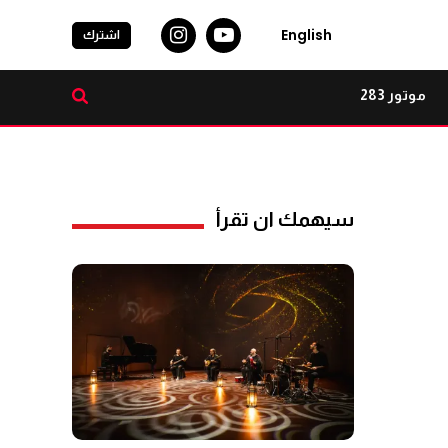
English
اشترك
موتور 283
سيهمك ان تقرأ