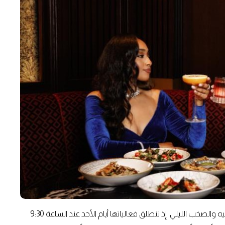
تشكل حفلات ديكيندنس صندايز الملاذ المثالي لعاشقات الترفيه والصخب الليلي، إذ تنطلق فعالياتها أيام الأحد عند الساعة 9:30