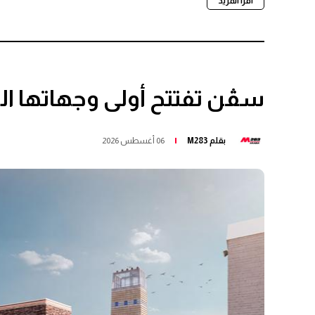
اقرأ المزيد
سڤن تفتتح أولى وجهاتها الت
بقلم
M283
06 أغسطس 2026