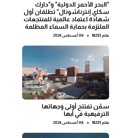
"البحر الأحمر الدولية" و"دارك
سكاي إنترناشونال" تطلقان أول
شهادة اعتماد عالمية للمنتجعات
الملتزمة بحماية السماء المظلمة
●
بقلم
M283
06 أغسطس 2026
سڤن تفتتح أولى وجهاتها
الترفيهية في أبها
●
بقلم
M283
06 أغسطس 2026