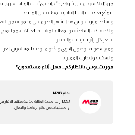
مرورًا بالاسترخاء على شواطئ “غراند باي” ذات المياه الفيروزية، 
التمتّع بعلاجات السبا الفاخرة المطلة على المحيط.
وتسلّط موريشيوس هذا الشهر الضوء على مجموعة من الفعاليات
والاحتفالات الشاطئية والمعالم المناسبة للعائلات، مما يمنح
يشعر كل زائر بالترحيب والتقدير.
ومع سهولة الوصول الجوي والأجواء الودية للمسافرين العرب،
والسكينة والتجارب المميزة.
موريشيوس بانتظاركم… فهل أنتم مستعدون؟
بقلم
M283
M283 ارابيا، المنصة المثالية لمتابعة مختلف الاخ
والمستجدات من عالم الرفاهية والجمال.