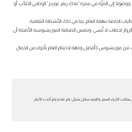
ووصولًا إلى التنزّه في منتزه “بلاك ريفر غورجز” الوطني الخلّاب، أو
 الخاصة بنهاية العام، بما في ذلك الأنشطة الثقافية،
 الزوار لحظات لا تُنسى. وتضمن الضيافة الموريشيوسية الأصيلة أن
 تبرز موريشيوس كأفضل وجهة لاختتام العام بأجواء من الجمال
بار في مجالات الأزياء، السفر، واللايف ستايل بشكل عام. تقدم لكم أحدث الأخبار