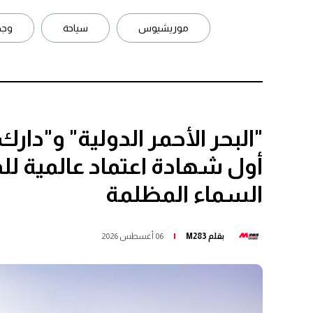
موريشيوس
سياحة
وجه
"البحر الأحمر الدولية" و"دا
أول شهادة اعتماد عالمية للم
السماء المظلمة
بقلم
M283
06 أغسطس 2026