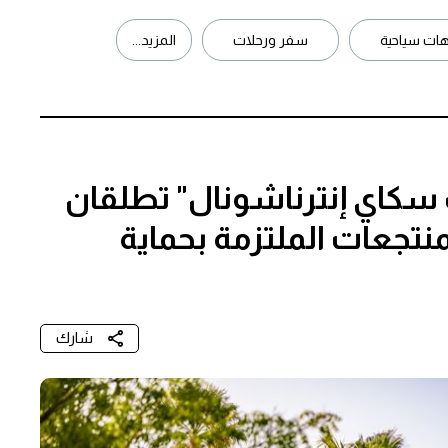
ات سياحية
سفر ورحلات
المزيد...
رك سكاي إنترناشونال" تطلقان
نتجعات الملتزمة بحماية
شارك