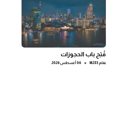
فُتِح باب الحجوزات
●
بقلم
M283
06 أغسطس 2026