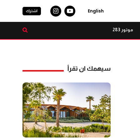
English
اشترك
موتور 283
سيهمك ان تقرأ