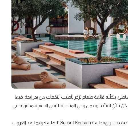
شاطئ، يتخلّله قائمة طعام تزخر بأطيب النكهات من بحر إيجة، فيما
على السهرة. وتَنتظر كلَّ ثنائيّ لفتةٌ حلوة من وحي المناسبة، لتبقى السهرة محفورة في
أمّا لأولئك الذين يختارون قضاء عيد الحب مع الأصدقاء، فيستضيف «سيرين» جلسة Sunset Session تليها سهرة ما بعد الغروب