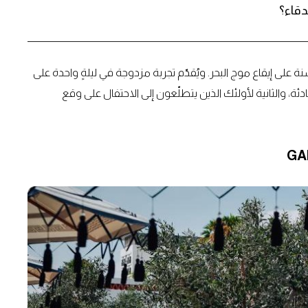
مطعم GAIA بعيد الحبّ هذه السنة على إيقاع موج البحر. ويُقدّم تجربة مزدوجة في ليلةٍ واحدة على
 هادئة، والثانية لأولئك الذين يتطلّعون إلى الاحتفال على وقع