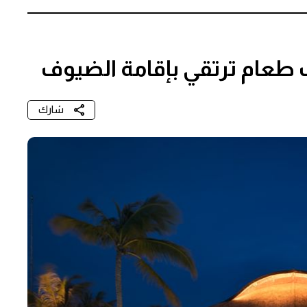
رب طعام ترتقي بإقامة الضيوف
شارك