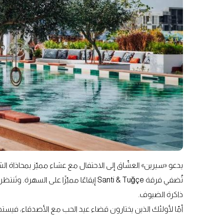
يدعو «سيرين» العشّاق إلى الاحتفال مع عشاء مميّز بمحاذاة ال
تُضفي فرقة Santi & Tuğçe إيقاعًا مميّزًا 
ذاكرة الضيوف.