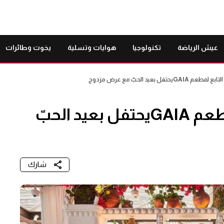
عيش الرياضة
تكنولوجيا
هوايات وتسلية
يخوت وطائرات
فل بعيد الحبّ مع عرض مزدوج
نادي سيرين بيتش التابع لمطعم GAIAيحتفل بعيد الحبّ
شارك