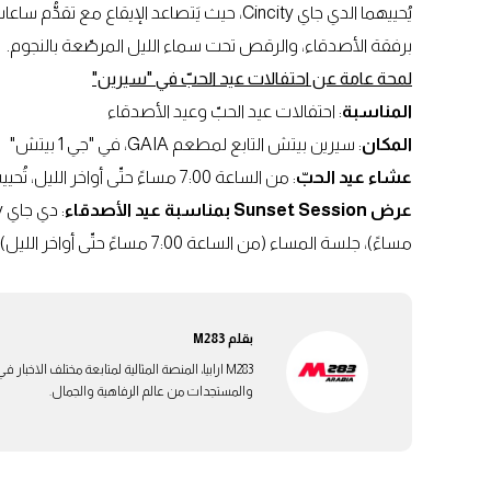
يُحييهما الدي جاي Cincity، حيث يَتصاعد الإيق
برفقة الأصدقاء، والرقص تحت سماء الليل المرصّعة بالنجوم.
لمحة عامة عن احتفالات عيد الحبّ في "سيرين"
المناسبة
: احتفالات عيد الحبّ وعيد الأصدقاء
المكان
: سيرين بيتش التابع لمطعم GAIA، في "جي 1 بيتش"
عشاء عيد الحبّ
: من الساعة 7:00 مساءً حتّى أواخر الليل، تُحييه فرقة Santi & Tuğçe
عرض Sunset Session بمناسبة عيد الأصدقاء
مساءً)، جلسة المساء (من الساعة 7:00 مساءً حتّى أواخر الليل)
بقلم
M283
M283 ارابيا، المنصة المثالية لمتابعة مختلف الاخ
والمستجدات من عالم الرفاهية والجمال.