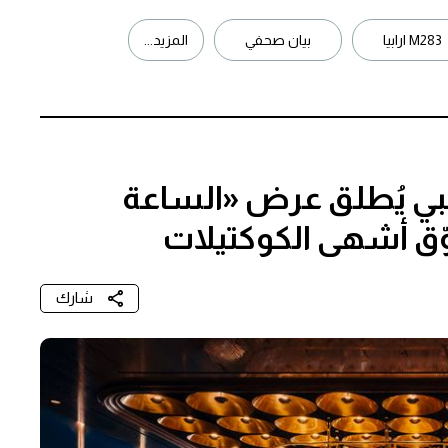
M283 ارابيا
بيان صحفي
المزيد...
ظبي يُطلق عرض «الساعة
وّق أشهى الكوكتيلات
شارك