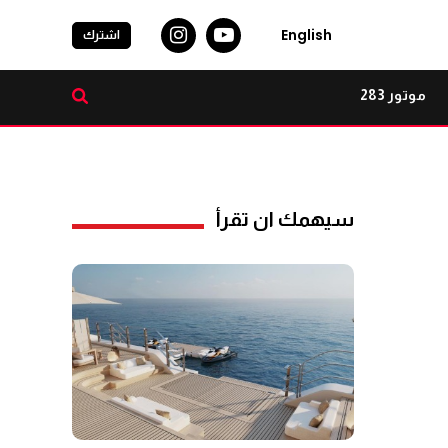
English
اشترك
موتور 283
سيهمك ان تقرأ