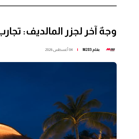
وجهٌ آخر لجزر المالديف: تجا
بقلم
M283
04 أغسطس 2026