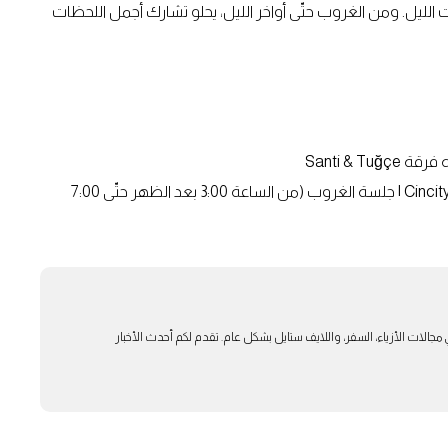
اع مع تقدُّم ساعات الليل. ومن الغروب حتّى أواخر الليل، يحلو تشارك أجمل اللحظات
: دي جاي Cincity | جلسة الغروب (من الساعة 3:00 بعد الظهر حتّى 7:00
بار في مجالات الأزياء، السفر، واللايف ستايل بشكل عام. تقدم لكم أحدث الأخبار