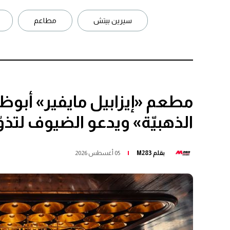
سيرين بيتش
مطاعم
مطعم «إيزابيل مايفير» أبو
الذهبيّة» ويدعو الضيوف لتذ
بقلم
M283
05 أغسطس 2026