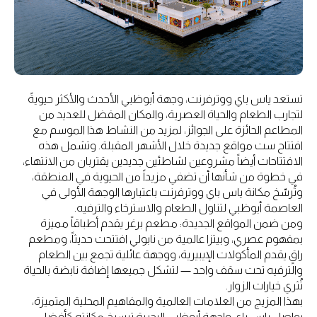
تستعد ياس باي ووترفرنت، وجهة أبوظبي الأحدث والأكثر حيويةً
لتجارب الطعام والحياة العصرية، والمكان المفضل للعديد من
المطاعم الحائزة على الجوائز، لمزيد من النشاط هذا الموسم مع
افتتاح ست مواقع جديدة خلال الأشهر المقبلة. وتشمل هذه
الافتتاحات أيضاً مشروعين لشاطئين جديدين يقتربان من الانتهاء،
في خطوة من شأنها أن تضفي مزيداً من الحيوية في المنطقة،
وتُرسّخ مكانة ياس باي ووترفرنت باعتبارها الوجهة الأولى في
العاصمة أبوظبي لتناول الطعام والاسترخاء والترفيه.
ومن ضمن المواقع الجديدة: مطعم برغر يقدم أطباقاً مميزة
بمفهوم عصري، وبيتزا عالمية من نابولي افتتحت حديثاً، ومطعم
راقٍ يقدم المأكولات الإيبيرية، ووجهة عائلية تجمع بين الطعام
والترفيه تحت سقف واحد — لتشكل جميعها إضافة نابضة بالحياة
تُثري خيارات الزوار.
بهذا المزيج من العلامات العالمية والمفاهيم المحلية المتميزة،
يواصل ياس باي واجهة أبوظبي البحرية ترسيخ مكانته كأفضل