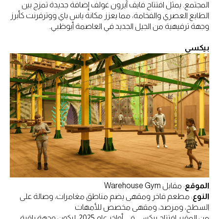
المجتمع. يمثل افتتاح فايف آيرون غولف إضافة جديدة تمزج بين
الطابع العصري والفخامة، مما يعزز مكانة ياس باي ووترفرنت كأبرز
وجهة ترفيهية من الجيل الجديد في العاصمة أبوظبي.
بيكسي
الموقع
: مقابل Warehouse Gym
النوع
: مطعم فاخر ومقهى يضم مناطق مغامرات، وصالة على
السطح، ومرصد، ومقهى مخصص للأمهات
من المقرر افتتاح بيكسي في أواخر عام 2025، ليكون وجهة راقية