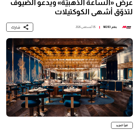
عرض «الساعة الذهبيّة» ويدعو الضيوف
لتذوّق أشهى الكوكتيلات
شارك
بقلم
M283
05 أغسطس 2026
اقرأ المزيد