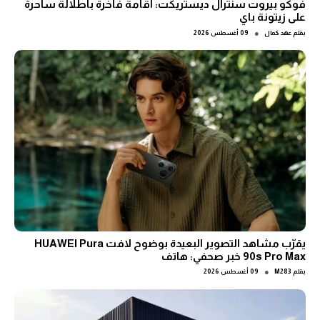
فوكو بيروت سنترال ديستريكت: اقامة فاخرة باطلالة ساحرة
على زيتونة باي
●
بقلم
عهد كمال
09 أغسطس 2026
يقرّب مشاهد التصوير البعيدة بوضوح لافت HUAWEI Pura
90s Pro Max خبر صحفي: هاتف
●
بقلم
M283
09 أغسطس 2026