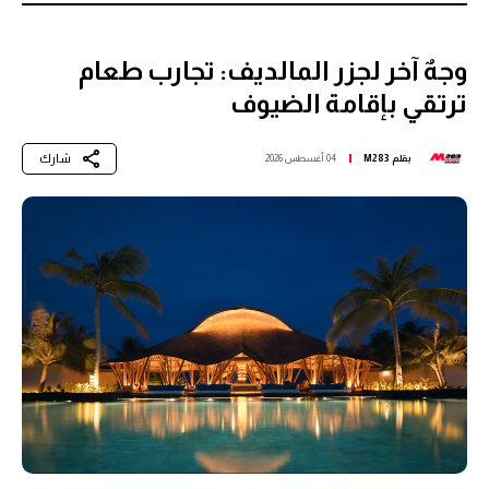
وجهٌ آخر لجزر المالديف: تجارب طعام
ترتقي بإقامة الضيوف
شارك
بقلم
M283
04 أغسطس 2026