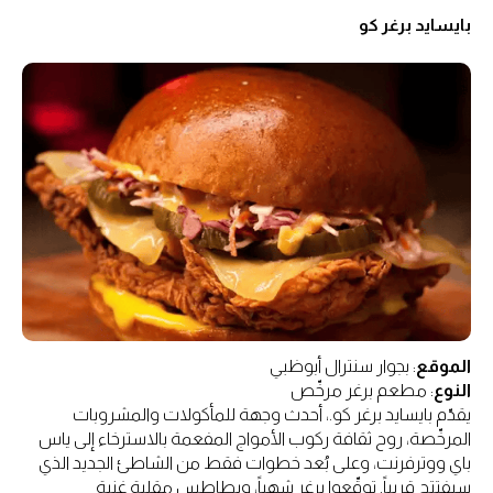
بايسايد برغر كو
الموقع
: بجوار سنترال أبوظبي
النوع
: مطعم برغر مرخّص
يقدّم بايسايد برغر كو.، أحدث وجهة للمأكولات والمشروبات
المرخّصة، روح ثقافة ركوب الأمواج المفعمة بالاسترخاء إلى ياس
باي ووترفرنت، وعلى بُعد خطوات فقط من الشاطئ الجديد الذي
سيفتتح قريباً. توقّعوا برغر شهياً، وبطاطس مقلية غنية