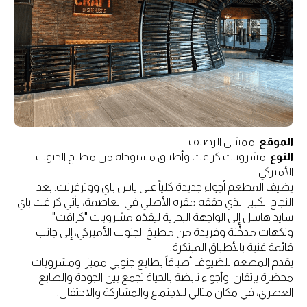
الموقع
: ممشى الرصيف
النوع
: مشروبات كرافت وأطباق مستوحاة من مطبخ الجنوب
الأميركي
يضيف المطعم أجواء جديدة كلياً على ياس باي ووترفرنت. بعد
النجاح الكبير الذي حققه مقره الأصلي في العاصمة، يأتي كرافت باي
سايد هاسل إلى الواجهة البحرية ليقدّم مشروبات "كرافت"،
ونكهات مدخّنة وفريدة من مطبخ الجنوب الأميركي، إلى جانب
قائمة غنية بالأطباق المبتكرة.
يقدم المطعم للضيوف أطباقاً بطابع جنوبي مميز، ومشروبات
محضرة بإتقان، وأجواء نابضة بالحياة تجمع بين الجودة والطابع
العصري، في مكان مثالي للاجتماع والمشاركة والاحتفال.