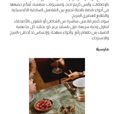
بالإضافات، وآيس كريم لذيذ، ومشروبات منعشة، تُقدَّم جميعها
في أجواء نابضة بالحياة تجمع بين التفاصيل الساحلية الكلاسيكية
والطابع العصري المريح.
سواء كنتم قادمين مباشرة من الشاطئ أو تلتقون بالأصدقاء
لتناول وجبة سريعة، فإن بايسايد برغر كو. يجسّد كل ما يعنيه
الصيف من طعام رائع، وأجواء مبهجة، وإحساس لا يُخطئ بالمرح
والاسترخاء.
مارسيلا