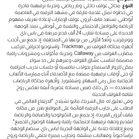
النوع
: محاكي غولف داخلي، وبار رياضي، وتجربة ترفيهية فاخرة
في خطوة تمثل علامة فارقة في مشهد الترفيه في العاصمة
أبوظبي، تستعد فايف آيرون غولف الإمارات لإعادة تعريف مفهوم
الرياضة والتواصل الاجتماعي والتقنية في أبوظبي. تمتد الوجهة
الجديدة على مساحة تقارب 24 ألف قدم مربعة في ياس باي
ووترفرنت، وتُعدّ الأولى من نوعها في المنطقة، إذ تجمع بين أحدث
أجهزة محاكاة الغولف من Trackman، واستوديو احترافي لتركيب
مضارب الغولف من Callaway، وتجربة مأكولات ومشروبات راقية
مصممة لتناسب عشّاق الغولف وغيرهم على حد سواء.
يمكن للزوار الاستمتاع بجولات تنافسية أو جلسات تدريب احترافية
أو حتى أوقات ترفيهية ممتعة مع الأصدقاء أثناء ممارسة الألعاب
الجماعية مثل رمي السهام، وشفلبورد، وأجهزة محاكاة الرياضات
المتعددة — كل ذلك ضمن مساحة عصرية أنيقة تعكس روح
ثقافة الغولف الحديثة.
وفي تعليق له، قال الشريك ماثيو تشيلاج: "الارتفاع العالمي في
الطلب على تجارب الترفيه القائمة على المواقع يعزز من مكانة
فايف آيرون الفريدة، إذ يجمع بين التكنولوجيا والضيافة والرياضة
لتقديم وجهة ترفيهية اجتماعية، راقية وسهلة الوصول للجميع".
ومع إطلالة خلابة على الواجهة البحرية لياس باي، ستضم الوجهة
تراساً حيوياً، وفعاليات منسّقة، وتجارب مميزة تحتفي بالرياضة وروح