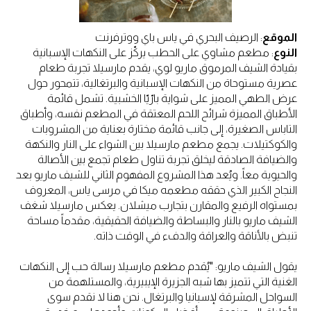
الموقع
: الرصيف البحري في ياس باي ووترفرنت
النوع
: مطعم مشاوي على الحطب يركّز على النكهات الإسبانية
بقيادة الشيف المرموق ماريو لوي، يقدم مارسيلا تجربة طعام
عصرية مستوحاة من النكهات الإسبانية والبرتغالية، تتمحور حول
عرض الطهي المميز على شواية بارّيّا الخشبية. تشمل قائمة
الأطباق المميزة شرائح اللحم المعتقة في المطعم نفسه، وأطباق
التاباس الصغيرة، إلى جانب قائمة مختارة بعناية من المشروبات
والكوكتيلات. يجمع مطعم مارسيلا بين الشواء على النار والنكهة
والضيافة الصادقة ليخلق تجربة تناول طعام تجمع بين الأصالة
والحيوية معاً. ويُعد هذا المشروع المفهوم الثاني للشيف ماريو بعد
النجاح الكبير الذي حققه مطعمه ميكا في مرسى ياس، المعروف
بمستواه الرفيع والمقارن بتجارب ميشلان. يعكس مارسيلا شغف
الشيف ماريو بالنار والبساطة والضيافة الحقيقية، مقدماً مساحة
تنبض بالأناقة والعراقة والدفء في الوقت ذاته.
يقول الشيف ماريو: "يُقدم مطعم مارسيلا رسالة حب إلى النكهات
الغنية التي تتميز بها شبه الجزيرة الإيبيرية، والمستلهمة من
السواحل المشرقة لإسبانيا والبرتغال. نحن هنا لا نقدم سوى