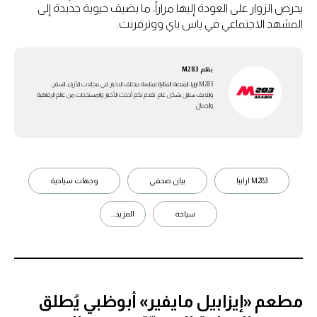
يحرص الزوار على العودة إليها مراراً، ما يضيف حيوية جديدة إلى
المشهد الاجتماعي في ياس باي ووترفرنت.
بقلم
M283
M283 ارابيا، المنصة المثالية لمتابعة مختلف الاخبار في مجالات الأزياء، السفر،
واللايف ستايل بشكل عام. تقدم لكم أحدث الأخبار والمستجدات من عالم الرفاهية
والجمال.
M283 ارابيا
بيان صحفي
وجهات سياحية
سياحة
المزيد...
مطعم «إيزابيل مايفير» أبوظبي يُطلق