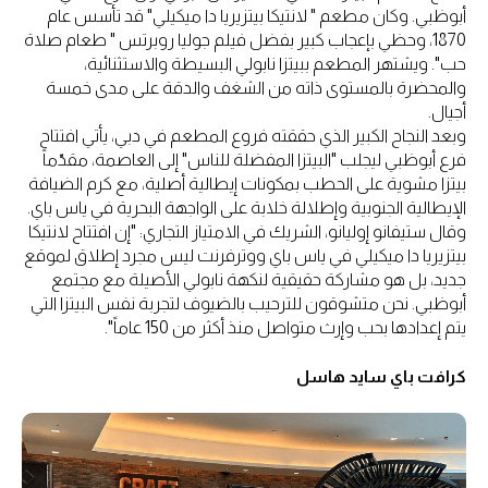
أبوظبي. وكان مطعم " لانتيكا بيتزيريا دا ميكيلي" قد تأسس عام
1870، وحظي بإعجاب كبير بفضل فيلم جوليا روبرتس " طعام صلاة
حب". ويشتهر المطعم ببيتزا نابولي البسيطة والاستثنائية،
والمحضرة بالمستوى ذاته من الشغف والدقة على مدى خمسة
أجيال.
وبعد النجاح الكبير الذي حققته فروع المطعم في دبي، يأتي افتتاح
فرع أبوظبي ليجلب "البيتزا المفضلة للناس" إلى العاصمة، مقدّماً
بيتزا مشوية على الحطب بمكونات إيطالية أصلية، مع كرم الضيافة
الإيطالية الجنوبية وإطلالة خلابة على الواجهة البحرية في ياس باي.
وقال ستيفانو إوليانو، الشريك في الامتياز التجاري: "إن افتتاح لانتيكا
بيتزيريا دا ميكيلي في ياس باي ووترفرنت ليس مجرد إطلاق لموقع
جديد، بل هو مشاركة حقيقية لنكهة نابولي الأصيلة مع مجتمع
أبوظبي. نحن متشوقون للترحيب بالضيوف لتجربة نفس البيتزا التي
يتم إعدادها بحب وإرث متواصل منذ أكثر من 150 عاماً".
كرافت باي سايد هاسل