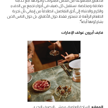
الأطباق المصنوعة من أفضل المكونات وأجودها، مع خدمة
صادقة ومخلصة. نستقبل كل ضيف في أجواء تجمع بين الدفء
والكرم والانتباه إلى أدق التفاصيل، انطلاقاً من إيماني بأن تجربة
الطعام الرائعة لا تتمحور فقط حول الأطباق، بل حول الناس الذين
يشاركونها أيضاً".
فايف آيرون غولف الإمارات
الموقع
: الساحة العلوية، ممشى الرصيف البحري