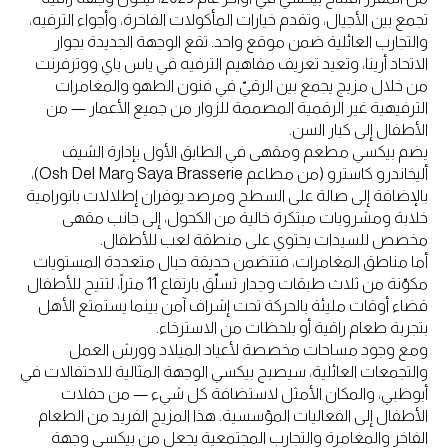
تجمع بين الأجيال، وتقدم خيارات المأكولات الفاخرة، وأجواء الترفيه،
والتجارب العائلية ضمن موقع واحد. تقع الوجهة الجديدة بجوار
الاتحاد أرينا، وتعيد تعريف مفاهيم الترفيه في ياس باي ووترفرنت
من خلال مزيج يجمع بين الرقيّ في فنون الطهو والمغامرات
الترفيهية غير الرقمية المصممة للزوار من جميع الأعمار — من
الأطفال إلى كبار السن.
يضم بيكسي مطعم ومقهى في الطابق الأول بإدارة الشيف
أليخاندرو كاسترو (من مطاعم Saya Brasserie وOsh Del Mar)،
بالإضافة إلى صالة على السطح ومرصد يوفران إطلالات بانورامية
خلابة ومشروبات مبتكرة خالية من الكحول، إلى جانب مقهى
مخصص للسيدات يحتوي على منطقة لعب للأطفال.
أما مناطق المغامرات، فتتضمن حديقة حبال متعددة المستويات
مكوّنة من ثلاث طبقات وجدار تسلّق بارتفاع 11 متراً، لتتيح للأطفال
قضاء أوقات مليئة بالحركة تحت إشراف آمن بينما يستمتع الأهل
بتجربة طعام راقية أو بلحظات من الاسترخاء.
ومع وجود مساحات مخصصة لأعياد الميلاد وورش العمل
والتجمعات العائلية، سيصبح بيكسي الوجهة المثالية للاحتفالات في
أبوظبي، والمكان الأمثل لاستضافة كل شيء — من حفلات
الأطفال إلى الفعاليات المؤسسية. هذا المزيج الفريد من الطعام
الفاخر والمغامرة والتجارب المجتمعية يجعل من بيكسي وجهة