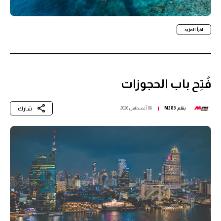
اقرأ المزيد
فُتِح باب الحجوزات
شارك
بقلم
M283
06 أغسطس 2026