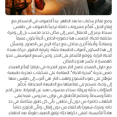
ومع تقدّم ساعات ما بعد الظهر، يبدأ الضيوف في الانسجام مع
إيقاع الجبل. تُقدَّم مشروبات دافئة ترحيباً بالضيوف، في طقس
بسيط يرمز إلى الانتقال ليس إلى مكان جديد فحسب، بل إلى وتيرة
مختلفة للحياة. للصمت هنا حضوره الخاص؛ أحياناً يكون عميقاً
ومفاجئاً، وأحياناً أخرى يتداخل مع حركة الريح بين الصخور. وتتسلّل
إلى هذا السكون أصوات الطبيعة بخفّة: زقزقة الطيور، حركة بعيدة
للحياة البرّية، ووقع الأقدام على الحجر. وحين تُسمع الموسيقى، تبدو
كهمسةٍ لا تكسر هدوء المكان.
مع حلول المساء، تصبح النار محور التجربة في بارڤارا. يُقدَّم العشاء
ضمن تجربة "شجرة الحياة"، المقامة على تشكيلات صخرية طبيعية
تتوهّج على ضوء الشموع ولهيب النار. هي أقرب إلى طقس منها
إلى وجبة، تنسجم في تفاصيلها مع الطبيعة المحيطة. تُحضَّر
المكوّنات بدقّة ورويّة، بسخاء محسوب بعيد عن الإفراط. يصل الخبز
دافئاً وبسيطاً، وتتناغم الأطباق في توازن مدروس، فيما تبقى
النكهات حاضرة من دون أن تطغى. يأتي كل طبق متكاملاً في حد
ذاته، ويترك شعوراً بالاكتفاء من دون إثقال. وتأتي الحلوى ختاماً
هادئاً للأمسية، لتبقى ذكراها حيّة ترافق الضيف طويلاً بعد انطفاء