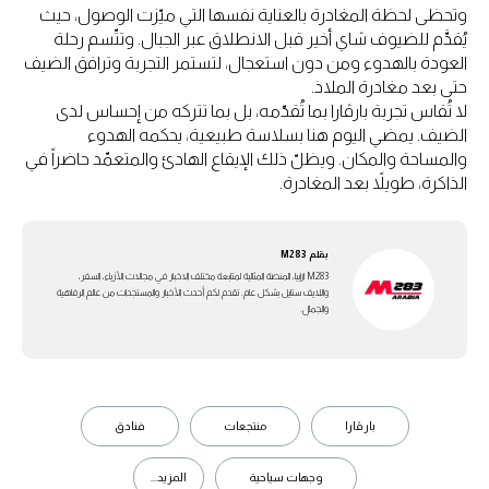
وتحظى لحظة المغادرة بالعناية نفسها التي ميّزت الوصول، حيث
يُقدَّم للضيوف شاي أخير قبل الانطلاق عبر الجبال. وتتّسم رحلة
العودة بالهدوء ومن دون استعجال، لتستمر التجربة وترافق الضيف
حتى بعد مغادرة الملاذ.
لا تُقاس تجربة بارڤارا بما تُقدّمه، بل بما تتركه من إحساس لدى
الضيف. يمضي اليوم هنا بسلاسة طبيعية، يحكمه الهدوء
والمساحة والمكان. ويظلّ ذلك الإيقاع الهادئ والمتعمّد حاضراً في
الذاكرة، طويلاً بعد المغادرة.
بقلم
M283
M283 ارابيا، المنصة المثالية لمتابعة مختلف الاخبار في مجالات الأزياء، السفر،
واللايف ستايل بشكل عام. تقدم لكم أحدث الأخبار والمستجدات من عالم الرفاهية
والجمال.
بارڤارا
منتجعات
فنادق
وجهات سياحية
المزيد...