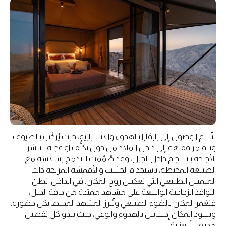
تتّسم الوصول إلى بارڤارا بالهدوء والانسيابية، حيث يُرحَّب بالضيوف
وتتم مرافقتهم إلى داخل الملاذ من دون تكلُّف أو عجلة. تنتشر
الأجنحة بانسجام داخل الجبل، وقد صُمّمت لتندمج بسلاسة مع
الطبيعة المحيطة، باستخدام الخشب والأقمشة المريحة ذات
الملمس الطبيعي التي تعكس روح المكان. في الداخل، تطلّ
النوافذ الزجاجية الواسعة على مشاهد ممتدة من حافة الجبل،
فتغمر المكان بالضوء الطبيعي وتُبرز المشهد المحيط بكل حضوره.
ويسود المكان إحساس بالهدوء والوعي، حيث يبدو كل تفصيل
مدروساً بعناية.