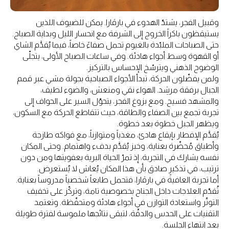
وقبيل الفجر، يشتدّ الهدوء في بارڤارا. يمكن للضيوف اللذين
يستيقظون باكراً الخروج إلى الشرفة مع انحسار الليل وبداية الصباح.
حتى الصباحات الملبّدة بالغيوم تحمل صفاءً خاصاً، فيما يُقدَّم الشاي
أو القهوة وسط أجواء هادئة. وفي ساعات الصباح الأولى، يتجلّى
الوضوح الذهني ويترسّخ الإحساس بالتركيز.
ولمن يفضّلون الحركة، تبدأ الأجواء الصباحية بجولة مشي عبر قمم
الجبال برفقة مرشِد. الهواء نقي ومنعش، والضوء لطيف،
والمشهد فسيح. ومع بزوغ الفجر، يتحوّل السير على الحواف إلى
تجربة تجمع بين الصفاء والطاقة، حيث تتقاطع الحركة مع السكون،
ويظهر الجبل خطوة بعد خطوة.
يُقدَّم الإفطار بإيقاع هادئ، مغذياً ومتوازناً، مع فواكه طازجة
وأطباق مُحضّرة بعناية، وخبز يُقدَّم بدفء واهتمام. وحتى المكان
نفسه يشارك في التجربة، إذ تمرّ الحياة البرية بعفويتها ومن دون
ترتيب، في تذكيرٍ صادق بأن هذا المكان يُعاش لا يُستعرض.
أما تجربة العافية في بارڤارا، فتحمل طابعاً شخصياً مدروساً بعناية.
تُقدّم العلاجات داخل الجناح بخصوصية تامة، وتركّز على تخفيف
التوتّر واستعادة التوازن في أجواء هادئة ومتحفّظة. وتعتمد
التقنيات على الحدس والدقّة، لتبقى نتائجها ملموسة لفترة طويلة
بعد انتهاء الجلسة.