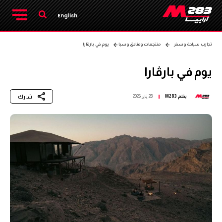
English
تجارب سياحة وسفر
منتجعات وفنادق وسبا
يوم في بارڤارا
يوم في بارڤارا
شارك
بقلم
M283
28 يناير 2026