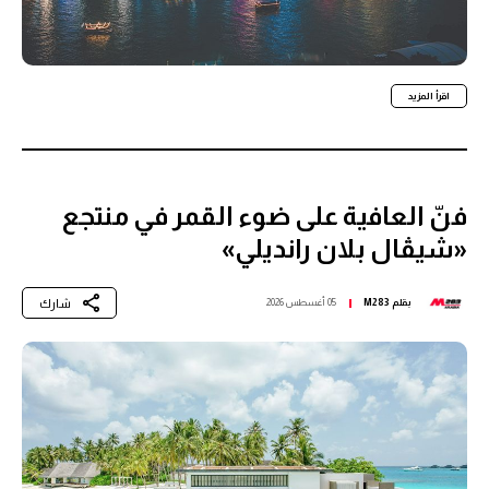
اقرأ المزيد
فنّ العافية على ضوء القمر في منتجع
«شيڤال بلان رانديلي»
شارك
بقلم
M283
05 أغسطس 2026