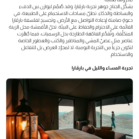
يشكّل الجناح جوهر تجربة بارڤارا، وقد صُمّم ليوازن بين الدفء
والبساطة والذكاء. تطلّ مساحات الاستحمام على الطبيعة، في
دعوةٍ صامتة لإعادة التواصل مع الأرض، وتجسيدٍ لفلسفة بارڤارا
القائمة على الاحترام والحفاظ على البيئة. تحلّ الأقمشة محل الزينة
المتكلّفة، وتُقدَّم الفاكهة الطازجة بدل الرسميات، فيما جُهّزت
عناصر مثل عصيّ المشي والمناظير والكتب والعطور الخاصة
لتكون جزءاً من التجربة اليومية، لا لمجرّد العرض بل للتفاعل
والاستخدام.
تجربة المساء والليل في بارڤارا