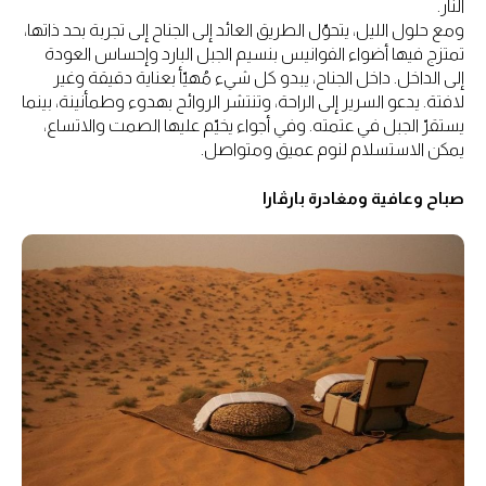
النار.
ومع حلول الليل، يتحوّل الطريق العائد إلى الجناح إلى تجربة بحد ذاتها،
تمتزج فيها أضواء الفوانيس بنسيم الجبل البارد وإحساس العودة
إلى الداخل. داخل الجناح، يبدو كل شيء مُهيّأ بعناية دقيقة وغير
لافتة. يدعو السرير إلى الراحة، وتنتشر الروائح بهدوء وطمأنينة، بينما
يستقرّ الجبل في عتمته. وفي أجواء يخيّم عليها الصمت والاتساع،
يمكن الاستسلام لنوم عميق ومتواصل.
صباح وعافية ومغادرة بارڤارا