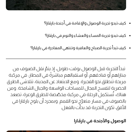
كيف تبدو تجربة الوصول والإقامة في أجنحة بارڤارا؟
كيف تبدو تجربة المساء والعشاء والنوم في بارڤارا؟
كيف تبدأ تجربة الصباح والعافية وتنتهي المغادرة في بارڤارا؟
تبدأ التجربة قبل الوصول بوقت طويل، إذ يتمّ نقل الضيوف من
منازلهم أو فنادقهم، أو استقبالهم مباشرةً في المطار، في مركبة
مريحة تنطلق نحو الفجيرة. ومع الابتعاد عن المدينة، تتلاشى الطرق
الحضرية لتفسح المجال للمساحات الواسعة والجبال الشامخة. ومن
هناك، تُستكمل الرحلة في مركبة مخصّصة للطرق الوعرة، تصعد
بالضيوف في مسار متعرّج نحو القمم. وبمجرد أن يلوح بارڤارا في
الأفق، تكون التجربة قد بدأت بالفعل.
الوصول والأجنحة في بارڤارا