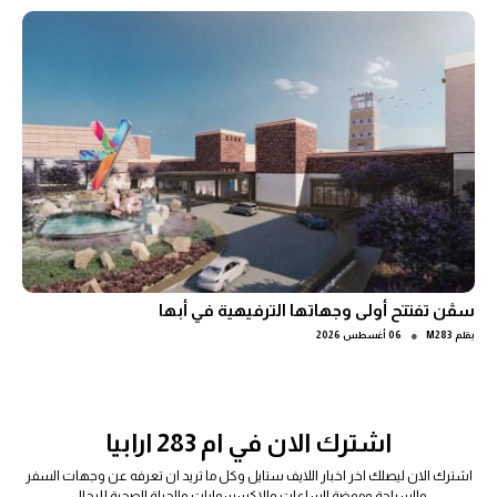
سڤن تفتتح أولى وجهاتها الترفيهية في أبها
●
بقلم
M283
06 أغسطس 2026
اشترك الان في ام 283 ارابيا
اشترك الان ليصلك اخر اخبار اللايف ستايل وكل ما تريد ان تعرفه عن وجهات السفر
والسياحة وموضة الساعات والاكسسوارات والحياة الصحية للرجال