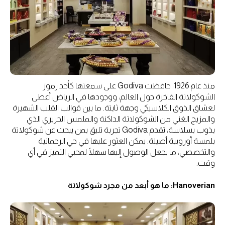
منذ عام 1926، حافظت Godiva على سمعتها كأحد رموز
الشوكولاتة الفاخرة حول العالم، ووجودها في الرياض أعطى
لعشاق الذوق الكلاسيكي وجهة ثابتة. ما بين قوالب القلب الشهيرة
والمزيج الغني من الشوكولاتة الداكنة والملمس الحريري الذي
يذوب بسلاسة، تقدم Godiva تجربة تليق بمن يبحث عن شوكولاتة
بلمسة أوروبية أصيلة. يمكن العثور عليها في حي الرحمانية
والتخصصي، ما يجعل الوصول إليها سهلًا لمحبي التميز في أي
وقت.
Hanoverian: ما هو أبعد من مجرد شوكولاتة