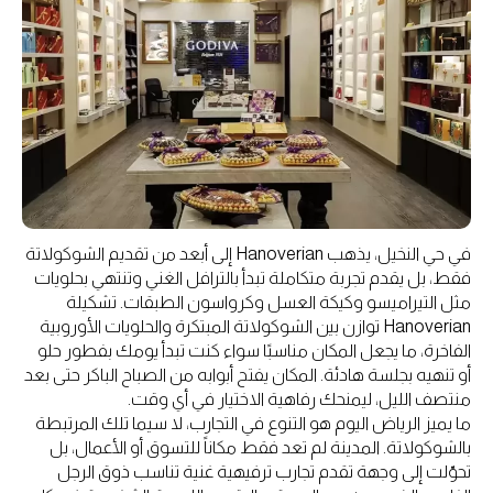
في حي النخيل، يذهب Hanoverian إلى أبعد من تقديم الشوكولاتة
فقط، بل يقدم تجربة متكاملة تبدأ بالترافل الغني وتنتهي بحلويات
مثل التيراميسو وكيكة العسل وكرواسون الطبقات. تشكيلة
Hanoverian توازن بين الشوكولاتة المبتكرة والحلويات الأوروبية
الفاخرة، ما يجعل المكان مناسبًا سواء كنت تبدأ يومك بفطور حلو
أو تنهيه بجلسة هادئة. المكان يفتح أبوابه من الصباح الباكر حتى بعد
منتصف الليل، ليمنحك رفاهية الاختيار في أي وقت.
ما يميز الرياض اليوم هو التنوع في التجارب، لا سيما تلك المرتبطة
بالشوكولاتة. المدينة لم تعد فقط مكاناً للتسوق أو الأعمال، بل
تحوّلت إلى وجهة تقدم تجارب ترفيهية غنية تناسب ذوق الرجل