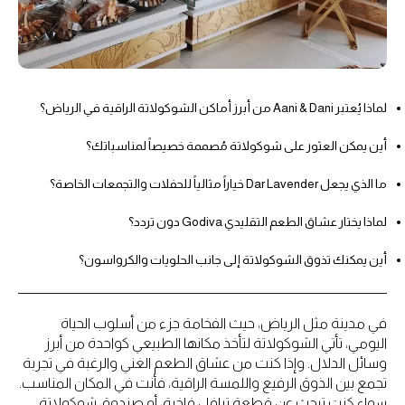
لماذا يُعتبر Aani & Dani من أبرز أماكن الشوكولاتة الراقية في الرياض؟
أين يمكن العثور على شوكولاتة مُصممة خصيصاً لمناسباتك؟
ما الذي يجعل Dar Lavender خياراً مثالياً للحفلات والتجمعات الخاصة؟
لماذا يختار عشاق الطعم التقليدي Godiva دون تردد؟
أين يمكنك تذوق الشوكولاتة إلى جانب الحلويات والكرواسون؟
في مدينة مثل الرياض، حيث الفخامة جزء من أسلوب الحياة
اليومي، تأتي الشوكولاتة لتأخذ مكانها الطبيعي كواحدة من أبرز
وسائل الدلال. وإذا كنت من عشاق الطعم الغني والرغبة في تجربة
تجمع بين الذوق الرفيع واللمسة الراقية، فأنت في المكان المناسب.
سواء كنت تبحث عن قطعة ترافل فاخرة، أو صندوق شوكولاتة