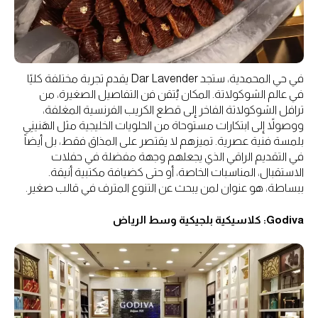
في حي المحمدية، ستجد Dar Lavender يقدم تجربة مختلفة كليًا
في عالم الشوكولاتة. المكان يُتقن فن التفاصيل الصغيرة، من
ترافل الشوكولاتة الفاخر إلى قطع الكريب الفرنسية المغلفة،
ووصولاً إلى ابتكارات مستوحاة من الحلويات الخليجية مثل الهَنينِي
بلمسة فنية عصرية. تميزهم لا يقتصر على المذاق فقط، بل أيضاً
في التقديم الراقي الذي يجعلهم وجهة مفضلة في حفلات
الاستقبال، المناسبات الخاصة، أو حتى كضيافة مكتبية أنيقة.
ببساطة، هو عنوان لمن يبحث عن التنوع المترف في قالب صغير.
Godiva: كلاسيكية بلجيكية وسط الرياض