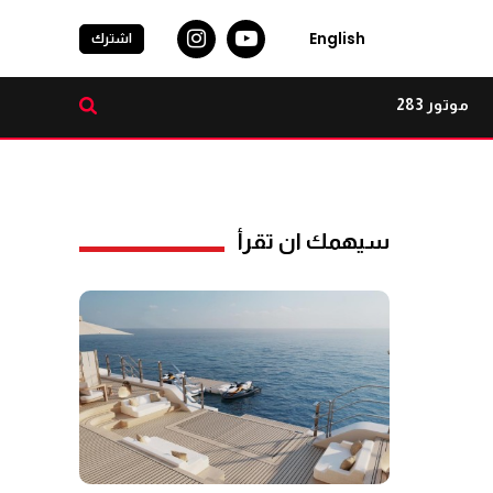
English
اشترك
موتور 283
سيهمك ان تقرأ