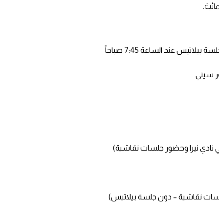
ائية.
ور سيتي