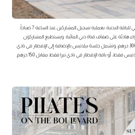
تنطلق فعالية بيلاتيس على البوليفارد، المستوحاة من تحدي دبي للياقة البدنية، بعملية تسجيل المشاركين عند الساعة 7 صباحاً،
فية عند الساعة 7:45 صباحاً وسط أجواء هادئة على ضفاف قناة دبي المائية. ويستطيع المشاركون
الاختيار من بين ثلاث باقات تضم باقة كبار الشخصيات مقابل 300 درهم، وتشمل جلسة بيلاتيس بالإضافة إلى الإفطار في نادي