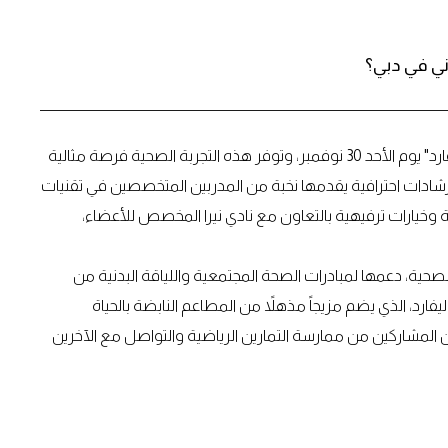
ني في دبي؟
أعلنت الحبتور سيتي عن استضافة فعالية "بيلاتيس على البوليفارد" يوم الأحد 30 نوفمبر، وتوفر هذه التجربة الصحية فرصة مثالية
 إرشادات احترافية يقدمها نخبة من المدربين المتخصصين في تقنيات
 وخيارات ترفيهية بالتعاون مع نادي نيرا المخصص للأعضاء،
 الصحية، دعمها لمبادرات الصحة المجتمعية واللياقة البدنية من
اقة البدنية. ويمثل البوليفارد، الذي يضم مزيجاً مذهلاً من المطاعم النابضة بالحياة
كّن المشاركين من ممارسة التمارين الرياضية والتواصل مع الآخرين