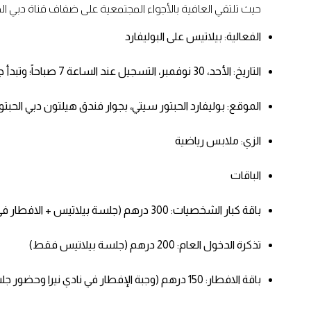
حيث تلتقي العافية بالأجواء المجتمعية على ضفاف قناة دبي الم
الفعالية: بيلاتيس على البوليفارد
التاريخ: الأحد، 30 نوفمبر، التسجيل عند الساعة 7 صباحاً؛ وتبدأ جلسة بيلاتيس عند الساعة 7:45 صباحاً
الموقع: بوليفارد الحبتور سيتي، بجوار فندق هيلتون دبي الحبت
الزي: ملابس رياضية
الباقات
باقة كبار الشخصيات: 300 درهم (جلسة بيلاتيس + الافطار في نادي نيرا وحضور جلسات نقاشية)
تذكرة الدخول العام: 200 درهم (جلسة بيلاتيس فقط)
باقة الافطار: 150 درهم (وجبة الإفطار في نادي نيرا وحضور جلسات نقاشية – دون جلسة بيلاتيس)