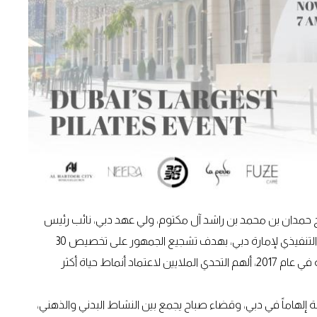
حمدان بن محمد بن راشد آل مكتوم، ولي عهد دبي، نائب رئيس
مجلس الوزراء، وزير الدفاع في دولة الإمارات ورئيس المجلس التنفيذي لإمارة دبي، بهدف تشجيع الجمهور على تخصيص 30
دقيقة من النشاط الرياضي يومياً لمدة 30 يوماً. ومنذ انطلاقه في عام 2017، ألهم التحدي الملايين لاعتماد أنماط حياة أكثر
اقة إلهاماً في دبي، وقضاء صباح يجمع بين النشاط البدني والذهني،