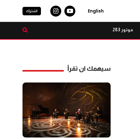
English
اشترك
موتور 283
سيهمك ان تقرأ