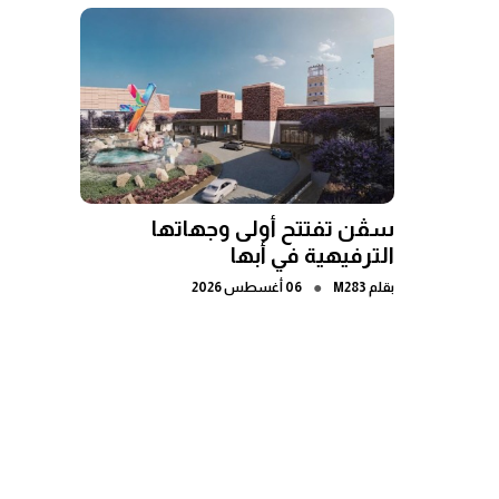
سڤن تفتتح أولى وجهاتها
الترفيهية في أبها
●
بقلم
M283
06 أغسطس 2026