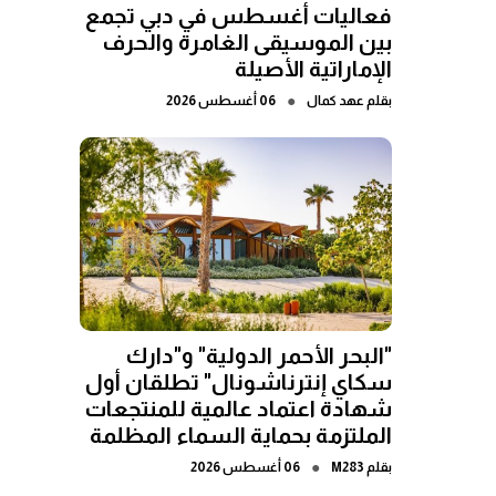
فعاليات أغسطس في دبي تجمع
بين الموسيقى الغامرة والحرف
الإماراتية الأصيلة
●
بقلم
عهد كمال
06 أغسطس 2026
"البحر الأحمر الدولية" و"دارك
سكاي إنترناشونال" تطلقان أول
شهادة اعتماد عالمية للمنتجعات
الملتزمة بحماية السماء المظلمة
●
بقلم
M283
06 أغسطس 2026