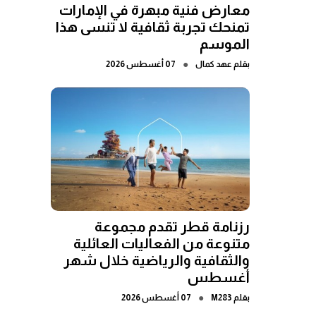
معارض فنية مبهرة في الإمارات
تمنحك تجربة ثقافية لا تنسى هذا
الموسم
●
بقلم
عهد كمال
07 أغسطس 2026
رزنامة قطر تقدم مجموعة
متنوعة من الفعاليات العائلية
والثقافية والرياضية خلال شهر
أغسطس
●
بقلم
M283
07 أغسطس 2026