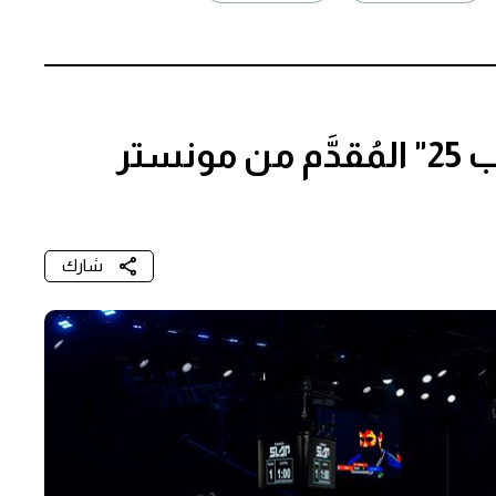
أبوظبي تستضيف "باور سلاب 25" المُقدَّم من مونستر
شارك