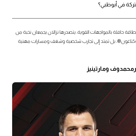
ع بطاقة حافلة بالمواجهات القوية، يتصدرها نزالان يجمعان نخبة من
لأوكتاغون®، بل تمتد إلى تجارب شخصية وشغف ومسارات مهنية