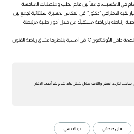
 عظام في المكسيك، جامعاً بين عالم الطب ومتطلبات المنافسة
ار لقبه الاحترافي "دكتور"، في انعكاس لمسيرة استثنائية تجمع بين
ة ارتباطه بالرياضة مستقبلاً من خلال أدوار طبية مرتبطة
مة داخل الأوكتاغون®، في أمسية ينتظرها عشاق رياضة الفنون
بار في مجالات الأزياء، السفر، واللايف ستايل بشكل عام. تقدم لكم أحدث الأخبار
بيان صحفي
يو اف سي