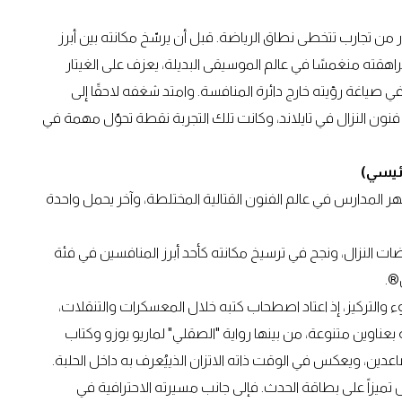
 من تجارب تتخطى نطاق الرياضة. قبل أن يرسّخ مكانته بين أبرز
هقته منغمسًا في عالم الموسيقى البديلة، يعزف على الغيتار
صياغة رؤيته خارج دائرة المنافسة. وامتد شغفه لاحقًا إلى
فنون النزال في تايلاند، وكانت تلك التجربة نقطة تحوّل مهمة في
رئيسي)
هر المدارس في عالم الفنون القتالية المختلطة، وآخر يحمل واحدة
ات النزال، ونجح في ترسيخ مكانته كأحد أبرز المنافسين في فئة
®.
ء والتركيز، إذ اعتاد اصطحاب كتبه خلال المعسكرات والتنقلات،
 بعناوين متنوعة، من بينها رواية "الصقلي" لماريو بوزو وكتاب
لصاعدين، ويعكس في الوقت ذاته الاتزان الذييُعرف به داخل الحلبة.
 تميزاً على بطاقة الحدث. فإلى جانب مسيرته الاحترافية في