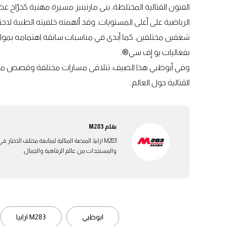
الفنون القتالية المختلطة، بنى مارتينيز مسيرة مهنية كجرّاح
الرياضية على أعلى المستويات. وقد ألهمته خلفيته الطبية لاختي
شغفين مختلفين. كما أبدى في مناسبات سابقة اهتمامه بمواصل
بفعاليات يو إف سي®.
وفي أبوظبي هذا الصيف، تتلاقى مسارات مختلفة وقصص مله
القتالية حول العالم.
بقلم
M283
M283 ارابيا، المنصة المثالية لمتابعة مختلف الاخ
والمستجدات من عالم الرفاهية والجمال.
ابوظبي
M283 ارابيا