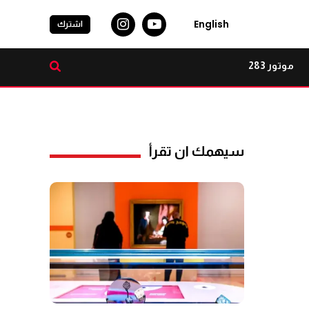
English
اشترك
موتور 283
سيهمك ان تقرأ