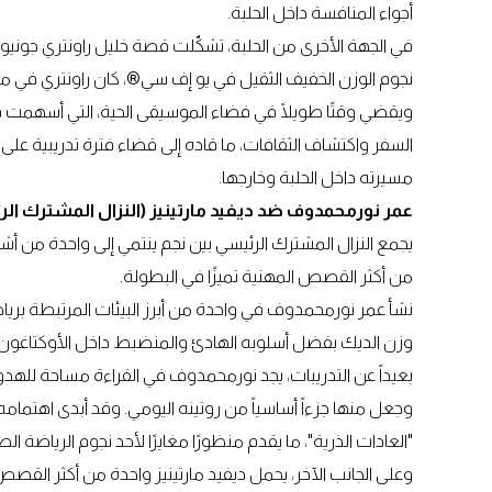
أجواء المنافسة داخل الحلبة.
في الجهة الأخرى من الحلبة، تشكّلت قصة خليل راونتري جونيور
نجوم الوزن الخفيف الثقيل في يو إف سي®، كان راونتري في مرا
ويقضي وقتًا طويلًا في فضاء الموسيقى الحية، التي أسهمت في 
السفر واكتشاف الثقافات، ما قاده إلى قضاء فترة تدريبية على 
مسيرته داخل الحلبة وخارجها.
عمر نورمحمدوف ضد ديفيد مارتينيز (النزال المشترك ال
يجمع النزال المشترك الرئيسي بين نجم ينتمي إلى واحدة من أش
من أكثر القصص المهنية تميزًا في البطولة.
نشأ عمر نورمحمدوف في واحدة من أبرز البيئات المرتبطة برياض
وزن الديك بفضل أسلوبه الهادئ والمنضبط داخل الأوكتاغون
بعيداً عن التدريبات، يجد نورمحمدوف في القراءة مساحة للهدو
وجعل منها جزءاً أساسياً من روتينه اليومي. وقد أبدى اهتمامه
"العادات الذرية"، ما يقدم منظورًا مغايرًا لأحد نجوم الرياضة ا
وعلى الجانب الآخر، يحمل ديفيد مارتينيز واحدة من أكثر القصص