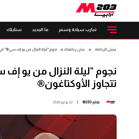
تجارب سياحة وسفر
ما الجديد
ستايلك
عيش الرياضة
عش رياضتك
نجوم "ليلة النزال من يو إف سي®" ف
نجوم "ليلة النزال من يو إ
تتجاوز الأوكتاغون®
بقلم
M283
22 يونيو 2026