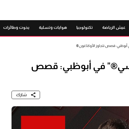
عيش الرياضة
تكنولوجيا
هوايات وتسلية
يخوت وطائرات
ي أبوظبي: قصص تتجاوز الأوكتاغون®
ف سي®" في أبوظبي: قصص
شارك