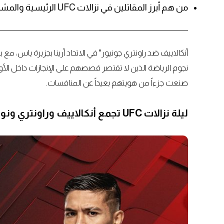
من هم أبرز المقاتلين في نزالات UFC الرئيسية والمشتركة في أبوظبي؟
أنكالاييف ضد راونتري جونيور" في الاتحاد أرينا بجزيرة ياس، م
نجوم الرياضة الذين لا تقتصر قصصهم على الإنجازات داخل ا
صنعت جزءاً من هويتهم بعيداً عن المنافسات.
ليلة نزالات UFC تجمع أنكالاييف وراونتري ونورمحمدوف ومارتينيز