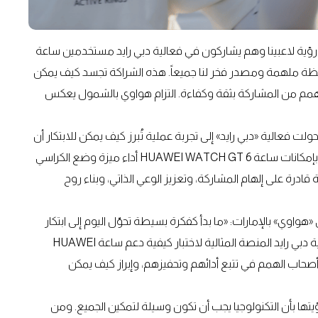
إن رؤية لاعبينا وهم يشاركون في فعالية دبي رايد مستخدمين ساعة
المتحركة لحظة ملهمة ومصدر فخر لنا جميعاً. هذه الشراكة تجسد كيف يمكن
 الهمم من المشاركة بثقة وكفاءة. التزام هواوي بالشمول يعكس
ولت فعالية «دبي رايد» إلى تجربة عملية تُبرز كيف يمكن للابتكار أن
يتحرك على أرض الواقع. فقد استعرض الرياضيون المشاركون بإمكانات ساعة HUAWEI WATCH GT 6 أداء ميزة وضع الكراسي
 قادرة على إلهام المشاركة، وتعزيز الوعي الذاتي، وبناء روح
اوي» بالإمارات: «ما بدأ كفكرة بسيطة تحوّل اليوم إلى ابتكار
مؤثر يمكّن الرياضيين والمستخدمين على حد سواء. كانت فعالية دبي رايد المنصة المثالية لاختبار كيفية دعم ساعة HUAWEI
ن من أصحاب الهمم في تتبع أدائهم وتحفيزهم، وإبراز كيف يمكن
ؤيتها بأن التكنولوجيا يجب أن تكون وسيلة لتمكين الجميع. ومن