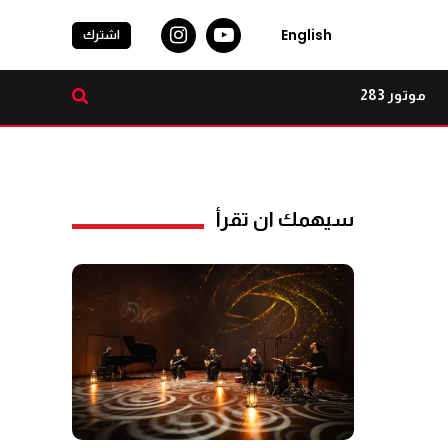
English
اشترك
موتور 283
سيهمك ان تقرأ