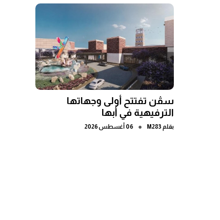
سڤن تفتتح أولى وجهاتها
الترفيهية في أبها
●
بقلم
M283
06 أغسطس 2026