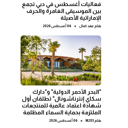
فعاليات أغسطس في دبي تجمع
بين الموسيقى الغامرة والحرف
الإماراتية الأصيلة
●
بقلم
عهد كمال
06 أغسطس 2026
"البحر الأحمر الدولية" و"دارك
سكاي إنترناشونال" تطلقان أول
شهادة اعتماد عالمية للمنتجعات
الملتزمة بحماية السماء المظلمة
●
بقلم
M283
06 أغسطس 2026