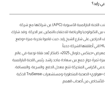
ي رايد؟
في استمرارٍ قوي لرؤيتهما المشتركة نحو الشمول والابتكار، أعلنت اللجنة البارالمبية الآسيوية (APC) عن شراكتها مع شركة
ين التكنولوجيا والرياضة للاحتفاء بالتمكين عبر الحركة. وقد شارك
الدراجين على شارع الشيخ زايد، حيث قاموا بتجربة ميزة «وضع
وقد تم الكشف عن «وضع الكراسي المتحركة» لأول مرة خلال معرض «جيتكس جلوبال 2025»، كابتكار يُعد نقلة نوعية في عالم
يزة ثمرةَ حوارٍ جمع بين سعادة ماجد راشد، رئيس اللجنة البارالمبية
مي الكراسي المتحركة تتبع معدل الدفع، والسرعة، والمسافة،
والجهد المبذول بدقة عالية. وتعتمد هذه الميزة على منظومة «هواوي» الصحية المتطورة ومستشعرات TruSense الذكية
ية للأشخاص من أصحاب الهمم.