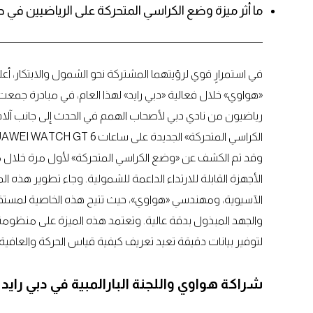
ما أثر ميزة وضع الكراسي المتحركة على الرياضيين في دب
«هواوي» خلال فعالية «دبي رايد» لهذا العام، في مبادرة جمعت ب
رياضيون من نادي دبي لأصحاب الهمم في الحدث إلى جانب آلاف 
الكراسي المتحركة» الجديدة على ساعات HUAWEI WATCH GT 6 التي أطلقتها الشركة حديثاً.
الأجهزة القابلة للارتداء الداعمة للشمولية. وجاء تطوير هذه الم
الآسيوية، ومهندسي «هواوي»، حيث تتيح هذه الخاصية لمستخد
لتوفير بيانات دقيقة تعيد تعريف كيفية قياس الحركة والعاف
شراكة هواوي واللجنة البارالمبية في دبي رايد