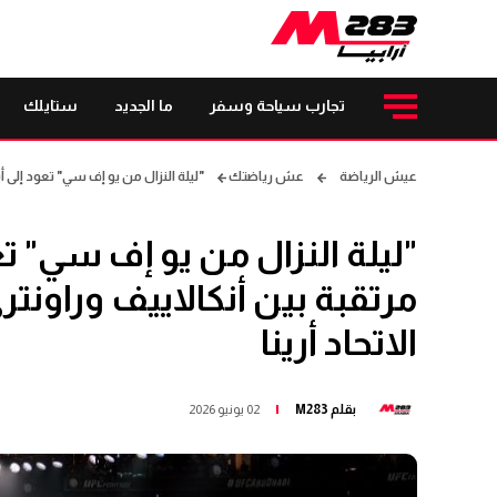
تجارب سياحة وسفر
ما الجديد
ستايلك
عيش الرياضة
عش رياضتك
"ليلة النزال من يو إف سي" تعود إلى أبوظبي بموا
"ليلة النزال من يو إف سي" 
الاتحاد أرينا
بقلم
M283
02 يونيو 2026