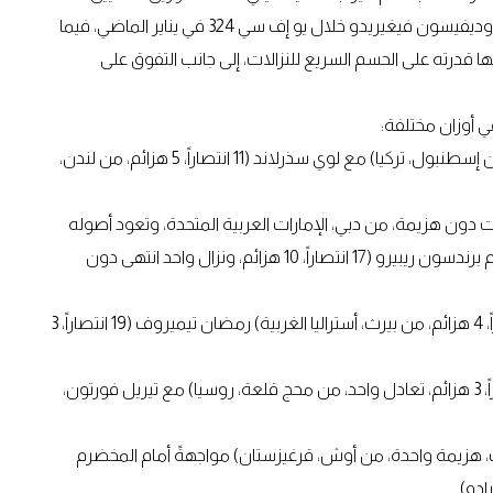
بإجماع قرار الحكام على كلٍّ من ماريو باوتيستا في أكتوبر 2025، وديفيسون فيغيريدو خلال يو إف سي 324 في يناير الماضي، فيما
ها قدرته على الحسم السريع للنزالات، إلى جانب التفوق على
 أوزان مختلفة:
في وزن الثقيل، يلتقي غوخان سارتشام (12 انتصاراً، هزيمتان، من إسطنبول، تركيا) مع لوي سذرلاند (11 انتصاراً، 5 هزائم، من لندن،
ف الثقيل، يخوض ماغوميد توتشالوف (6 انتصارات دون هزيمة، من دبي، الإمارات العربية المتحدة، وتعود أصوله
إلى محج قلعة، داغستان، روسيا) أول نزالاته في يو إف سي أمام برندسون ريبيرو (17 انتصاراً، 10 هزائم، ونزال واحد انتهى دون
في وزن الذبابة، يواجه ستيف إيرسيغ، المصنَّف عاشراً (14 انتصاراً، 4 هزائم، من بيرث، أستراليا الغربية) رمضان تيميروف (19 انتصاراً، 3
في وزن الثقيل، يلتقي ريزفان كونييف، المصنَّف ثامناً (14 انتصاراً، 3 هزائم، تعادل واحد، من محج قلعة، روسيا) مع تيريل فورتون،
الثقيل، يخوض أوران ساتيبالدييف (10 انتصارات، هزيمة واحدة، من أوش، قرغيزستان) مواجهةً أمام المخضرم