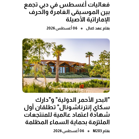
فعاليات أغسطس في دبي تجمع
بين الموسيقى الغامرة والحرف
الإماراتية الأصيلة
●
بقلم
عهد كمال
06 أغسطس 2026
"البحر الأحمر الدولية" و"دارك
سكاي إنترناشونال" تطلقان أول
شهادة اعتماد عالمية للمنتجعات
الملتزمة بحماية السماء المظلمة
●
بقلم
M283
06 أغسطس 2026