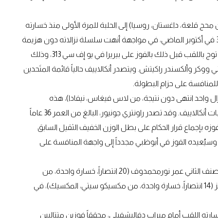
متان، تعادل واحد، من محج قلعة، داغستان، روسيا) إلى الحلبة للمرة الأولى منذ خسارته
لقب الوزن الخفيف الثقيل أمام أليكس بيريرا في يو إف سي 320 في أكتوبر الماضي، في مواجهة أنهت سلسلة نزالاته دون هزيمة
على مدى سبع سنوات. وكان النجم البالغ من العمر 33 عاماً قد توج باللقب قبل ذلك بالفوز على بيريرا في يو إف سي 313، وذلك
ر وألكسندر راكيتش. ويتصدر أنكالاييف حالياً قائمة المتَحدين
لمنافسة على حزام البطولة.
ليل راونتري جونيور (15 انتصاراً، 7 هزائم، ونزال واحد انتهى دون نتيجة، من لاس فيغاس، نيفادا)، هذه
المواجهة بوصفه المنافس الأقل ترشيحاً، ساعياً إلى إرباك حسابات أنكالاييف. وقد تصدر راونتري جونيور، البالغ من العمر 36 عاماً
زه بإجماع قرار الحكام على بطل الوزن الخفيف الثقيل السابق
. وسيُعيده الفوز في أبوظبي مجدداً إلى واجهة المنافسة على
وفي النزال المشترك الرئيسي ضمن فئة وزن الديك، يلتقي المصنف الثاني عمر نورمحمدوف (20 انتصاراً، خسارة واحدة، من
كيزيليورت، داغستان، روسيا)، مع المصنف التاسع ديفيد مارتينيز (14 انتصاراً، خسارة واحدة، من مكسيكو سيتي، المكسيك)، في
رته اللقب أمام ميراب دفاليشفيلي، محققاً فوزين متتاليين