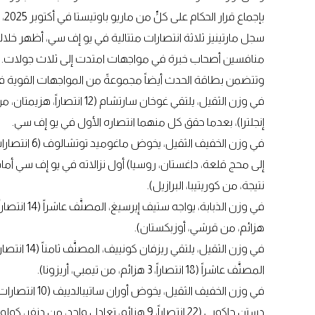
سجل مارتينيز ثلاثة انتصارات متتالية في يو إف سي، أظهر خلال
منافسين أصحاب خبرة في مواجهات امتدت إلى ثلاث جولات.
وتتضمن بطاقة الحدث أيضاً مجموعةً من المواجهات القوية في
إنجلترا)، بعدما حقق كل منهما انتصاره الأول في يو إف سي.
في وزن الخفي
نتيجة، من كوريتيبا، البرازيل).
هزائم، من قرشي، أوزبكستان).
المصنَّف عاشراً (18 انتصاراً، 3 هزائم، من تيمبي، أريزونا).
في وزن الخفيف 
دستن جاكوبي (22 انتصاراً، 9 هزائم، تعادل واحد، من دنفر، كولورادو).