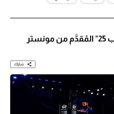
أبوظبي تستضيف "باور سلاب 25" المُقدَّم من مونستر
شارك