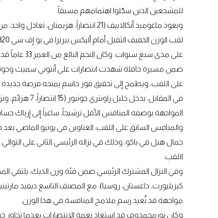
للمشجعين الذين سجّلوا اهتمامهم مسبقاً.
ويعود ماغوميد أنكالاييف (21 انتصاراً، هزي
ضمن مسيرة حافلة شهدت انتصارات على أنتوني سميث وجوني ووك
على اللقب، ويطمح إلى تحقيق فوز حاسم يمنحه فرصة جديدة ل
في المقابل، يدخل خ
والمنافس السابق على اللقب، العناوين في يونيو الماضي بعد فو
جمال هيل في باكو، وذلك في نزاله الرئيسي الثاني على التوالي
اللقب.
مواجهة قد تُعيد رسم ملامح المنافسة في هذا الوزن.
وكان نورمحمدوف قد استعاد نغمة الانتصارات بعدما تجاوز خسا