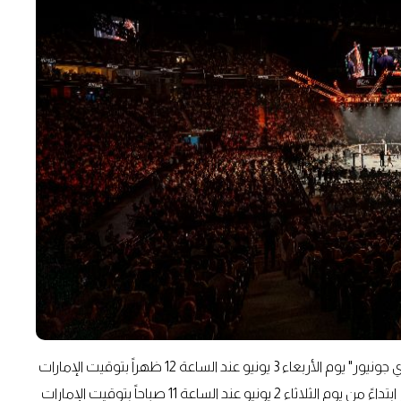
وستُطرح تذاكر "ليلة النزال من يو إف سي: أنكالاييف ضد راونتري جونيور" يوم الأربعاء 3 يونيو عند الساعة 12 ظهراً بتوقيت الإمارات
عبر موقع Ticketmaster.ae، فيما سيتاح الشراء المبكر للتذاكر ابتداءً من يوم الثلاثاء 2 يونيو عند الساعة 11 صباحاً بتوقيت الإمارات