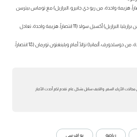
لثقيل، يلتقي فالتر ووكر المصنَّف الثالث عشر (15 انتصاراً، هزيمة واحدة، من ريو دي جانيرو، البرازيل) مع توماس بيترسن
في وزن الخفيف، يواجه إسماعيل بونفيم (20 انتصاراً، 6 هزائم، من برازيليا، البرازيل) أكسيل سولا (11 انتصاراً، هزيمة واحدة، تعادل
في وزن الولتر، يخوض إسلام دولاتوف (12 انتصاراً، هزيمة واحدة، من دوسلدورف، ألمانيا) نزالًا أمام ويلينغتون تورمان (18 انتصاراً،
بار في مجالات الأزياء، السفر، واللايف ستايل بشكل عام. تقدم لكم أحدث الأخبار
رياضة
يو اف سي