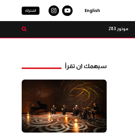
English
اشترك
موتور 283
سيهمك ان تقرأ