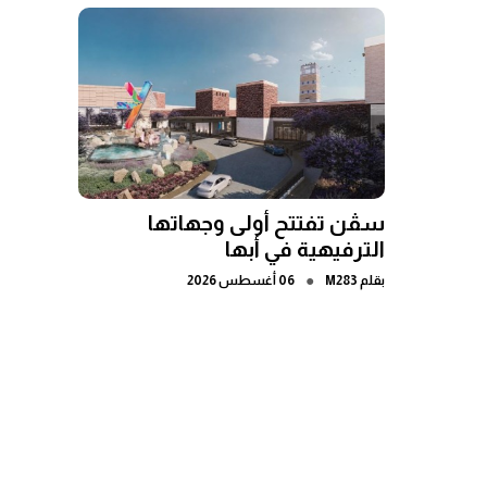
سڤن تفتتح أولى وجهاتها
الترفيهية في أبها
●
بقلم
M283
06 أغسطس 2026