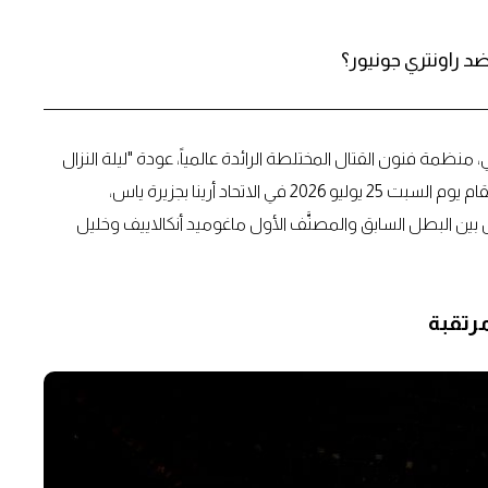
 ضد راونتري جونيور؟
منظمة فنون القتال المختلطة الرائدة عالمياً، عودة "ليلة النزال
من يو إف سي" إلى العاصمة بسلسلة من المواجهات القوية، تُقام يوم السبت 25 يوليو 2026 في الاتحاد أرينا بجزيرة ياس،
 بين البطل السابق والمصنَّف الأول ماغوميد أنكالاييف وخليل
رتقبة