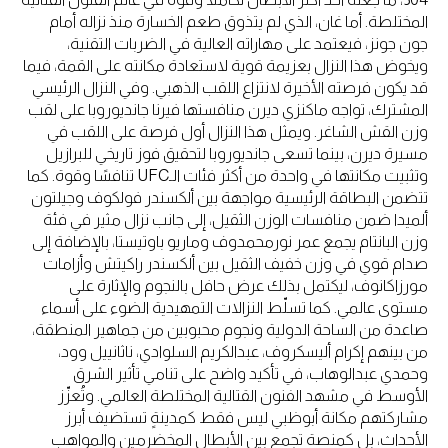
المختلطة. أما غان، الذي لم يتذوق طعم الخسارة منذ نزاله أمام
جون جونز، فيعتمد على مهاراته العالية في الضربات التقنية،
ويخوض هذا النزال بعزيمة قوية لاستعادة مكانته على القمة، فيما
قد يكون فرصته الأخيرة لانتزاع اللقب الذهبي. وفي النزال الرئيسي
المشترك، تواجه ماكنزي ديرن منافستها فيرنا جانديوروبا على لقب
وزن القش الشاغر. ويمثل هذا النزال أول فرصة على اللقب في
مسيرة ديرن، بينما تسعى جانديوروبا لتحقيق فوز تاريخي للبرازيل
وتثبيت مكانتها في واحدة من أكثر فئات الـUFC تنافسًا وقوة. كما
تتضمن البطاقة الرئيسية مواجهة بين ألكسندر فولكوف وجيلتون
ألميدا ضمن منافسات الوزن الثقيل، إلى جانب نزال مثير في فئة
وزن البانتام يجمع عمر نورمحمدوف وماريو باوتيستا، بالإضافة إلى
صدام قوي في وزن خفيف الثقيل بين ألكسندر راكيتش وأزامات
مورزاكانوف، ليكتمل بذلك عرض حافل بالنجوم والإثارة على
مستوى عالمي. كما تسلّط النزالات التمهيدية الضوء على أسماء
صاعدة من الساحة الدولية ونجوم محبوبين من جماهير المنطقة،
من بينهم إكرام أليسكروف، عبدالكريم السلوادي، ناثانييل وود،
وحمدي عبدالوهاب، في تأكيد واضح على تنامي تأثير الشرق
الأوسط في مشهد الفنون القتالية المختلطة العالمي. وتُعزّز
مشاركتهم مكانة أبوظبي ليس فقط كمدينةٍ تستضيف أبرز
الأحداث، بل كمنصة تجمع بين الأبطال المخضرمين والمواهب