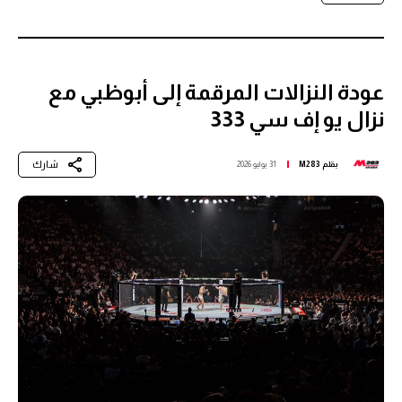
عودة النزالات المرقمة إلى أبوظبي مع
نزال يو إف سي 333
شارك
بقلم
M283
31 يوليو 2026