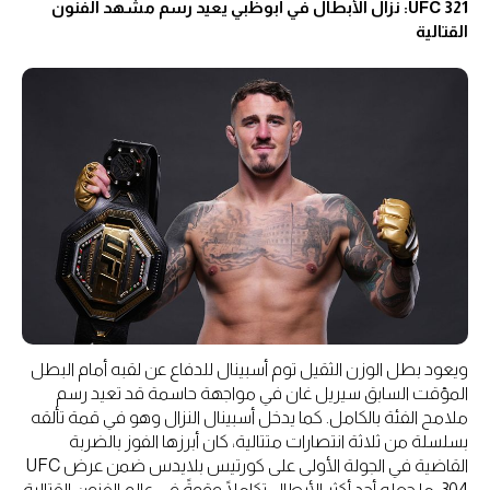
UFC 321: نزال الأبطال في أبوظبي يعيد رسم مشهد الفنون
القتالية
ويعود بطل الوزن الثقيل توم أسبينال للدفاع عن لقبه أمام البطل
المؤقت السابق سيريل غان في مواجهة حاسمة قد تعيد رسم
ملامح الفئة بالكامل. كما يدخل أسبينال النزال وهو في قمة تألقه
بسلسلة من ثلاثة انتصارات متتالية، كان أبرزها الفوز بالضربة
القاضية في الجولة الأولى على كورتيس بلايدس ضمن عرض UFC
304، ما جعله أحد أكثر الأبطال تكاملًا وقوةً في عالم الفنون القتالية