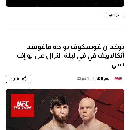
اقرأ المزيد
بوغدان غوسكوف يواجه ماغوميد
أنكالاييف في في ليلة النزال من يو إف
سي
شارك
بقلم
M283
19 يوليو 2026