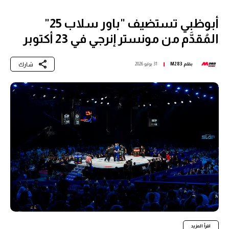
أبوظبي تستضيف "باور سلاب 25"
المُقدَّم من مونستر إنرجي في 23 أكتوبر
شارك
بقلم
M283
31 يوليو 2026
اقرأ المزيد