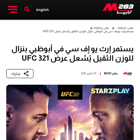
English
عيش الرياضة
عش رياضتك
يستمر إرث يو إف سي في أبوظبي بنزال للوزن الثقيل يُشعل عرض UFC 321
يستمر إرث يو إف سي في أبوظبي بنزال
للوزن الثقيل يُشعل عرض UFC 321
شارك
بقلم
M283
24 أكتوبر 2025