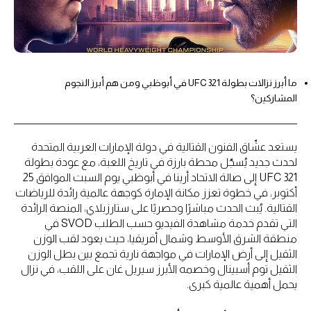
ما أبرز نزالات بطولة UFC 321 في أبوظبي ومن هم أبرز النجوم
المشاركين؟
يستعد عشّاق الفنون القتالية في دولة الإمارات العربية المتحدة
لحدث جديد يُسجّل محطة بارزة في تاريخ اللعبة، مع عودة بطولة
UFC 321 إلى صالة الاتحاد أرينا في أبوظبي يوم السبت الموافق 25
أكتوبر، في خطوة تعزز مكانة الإمارة كوجهة عالمية رائدة للرياضات
القتالية. يُبث الحدث مباشرًا وحصريًا على ستارزبلاي، المنصة الرائدة
التي تقدم خدمة مشاهدة الفيديو حسب الطلب SVOD في
منطقة الشرق الأوسط وشمال أفريقيا، حيث يعود لقب الوزن
الثقيل إلى أرض الإمارات في مواجهة نارية تجمع بين بطل الوزن
الثقيل توم أسبينال وخصمه الأبرز سيريل غان على اللقب، في نزال
يحمل أهمية عالمية كبرى.