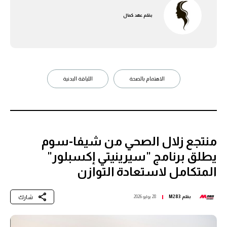
بقلم
عهد كمال
الاهتمام بالصحة
اللياقة البدنية
منتجع زلال الصحي من شيفا-سوم
يطلق برنامج "سيرينيتي إكسبلور"
المتكامل لاستعادة التوازن
شارك
بقلم
M283
28 يوليو 2026