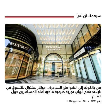
سيهمك ان تقرأ
من بانكوك إلى الشواطئ الساحرة... مراكز سنترال للتسوق في
تايلاند تفتح أبواب تجربة صيفية فاخرة أمام المسافرين حول
العالم
●
بقلم
M283
08 أغسطس 2026