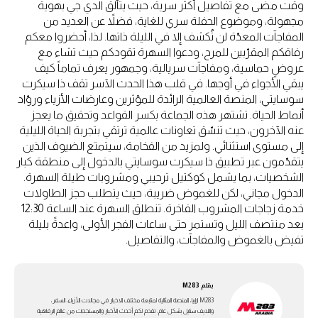
وقت مضى مع تفاصيل أكثر سرية، حيث يتألق الدي جي بهوية
مجهولة، وموضوع الحفلة سري للغاية، فضلاً عن العديد من
المفاجآت المعدّة لن تُكشف إلا في الليلة ذاتها. لذا، أحضروا معكم
رفاقكم المقرّبين للمرح، ودعوا السهرة تقودكم حيث تشاء مع
عروضٍ حماسية، ومفاجآت سريالية، وجمهور يعرف تماماً كيف
يبقي الأجواء في أوجها. في قلب هذا الحدث الآسر تقف ذا سيكرت
سوسايتي، المنصة العالمية الرائدة للمؤثرين وعارضات الأزياء وروّاد
أنماط الحياة. تشتهر هذه الجماعة بكسر القواعد وتحقيق ما يعجز
عنه الآخرون، حيث تنسّق تعاونات عالمية ترتقي بتجربة الحياة الليلية
إلى مستوى استثنائي. ولمزيد من الفخامة، سيتمتع الضيوف الذين
يتقدّمون عبر تطبيق ذا سيكرت سوسايتي بالدخول إلى منطقة كبار
الشخصيات، بما يشمل كوكتيل ترحيبي ومشروبات طيلة السهرة.
الدخول مجاني، لكن للغموض ضريبة، حيث يتطلب حجز الطاولات
خدمة زجاجات المشروب الفاخرة. تنطلق السهرة عند الساعة 12:30
بعد منتصف الليل وتستمر حتى ساعات الفجر الأولى، واعدةً بليلة
تفيض بالغموض والمفاجآت، والتفاصيل.
بقلم
M283
M283 ارابيا، المنصة المثالية لمتابعة مختلف الاخبار في مجالات الأزياء، السفر،
واللايف ستايل بشكل عام. تقدم لكم أحدث الأخبار والمستجدات من عالم الرفاهية