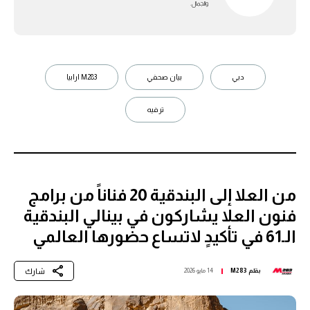
والجمال.
دبي
بيان صحفي
M283 ارابيا
ترفيه
من العلا إلى البندقية 20 فناناً من برامج
فنون العلا يشاركون في بينالي البندقية
الـ61 في تأكيدٍ لاتساع حضورها العالمي
شارك
بقلم
M283
14 مايو 2026