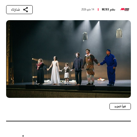
شارك
بقلم
M283
14 مايو 2026
اقرأ المزيد