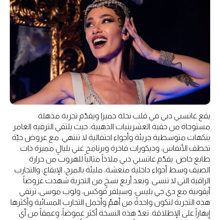
يقع غاتسبي دبي في قلب نخلة جميرا ويقدّم تجربة مذهلة
مستوحاة من حقبة العشرينيات الذهبية، حيث يلتقي الترفيه الغامر
بنكهات متوسطية جريئة وأجواء احتفالية لا تنتهي. مع عروض حيّة
تخطف الأنفاس، وديكورات فاخرة وبرنامج غني بليالٍ مميزة ذات
طابع خاص. يقدّم غاتسبي دبي ملاذاً مثالياً للهروب من حرارة
الصيف وسط أجواء داخلية منعشة، مليئة بالمرح، الإيقاع، والتجارب
الراقية التي لا تنسى. وبعد أربع نسخٍ من التجربة شهدت عروضاً
أيقونية مع دي جي بليس، وسيلفر فوكس، ولوب موسى، ترتقي
هذه التجربة لتكون واحدةً من أهمّ وأجمل التجارب المسائية وأكثرها
إبهاراً على الإطلاقة. تعدّ هذه النسخة أكثر غموضاً، وعمقاً من أي