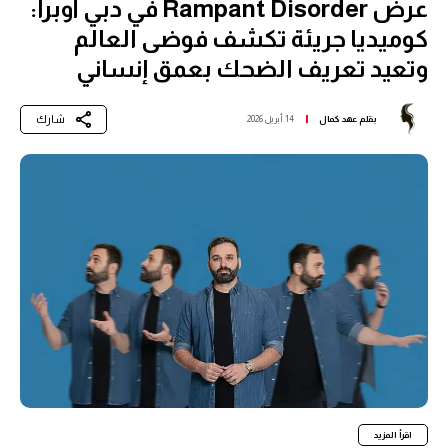
عرض Rampant Disorder في دبي أوبرا:
كوميديا جريئة تكشف فوضى العالم
وتعيد تعريف الضحك بعمق إنساني
شارك
بقلم
عهد كمال
14 أبريل 2026
اقرأ المزيد