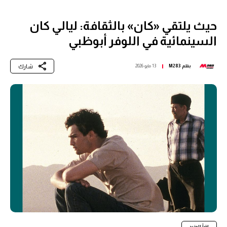
حيث يلتقي «كان» بالثقافة: ليالي كان
السينمائية في اللوفر أبوظبي
شارك
بقلم
M283
13 مايو 2026
اقرأ المزيد