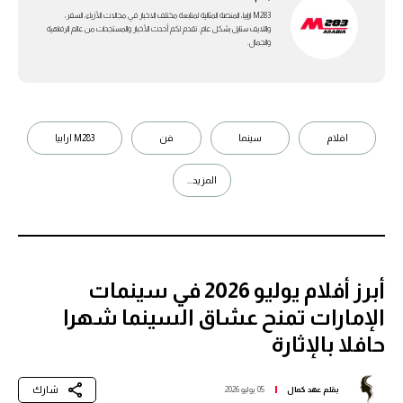
M283 ارابيا، المنصة المثالية لمتابعة مختلف الاخبار في مجالات الأزياء، السفر،
واللايف ستايل بشكل عام. تقدم لكم أحدث الأخبار والمستجدات من عالم الرفاهية
والجمال.
افلام
سينما
فن
M283 ارابيا
المزيد...
أبرز أفلام يوليو 2026 في سينمات
الإمارات تمنح عشاق السينما شهرا
حافلا بالإثارة
شارك
بقلم
عهد كمال
05 يوليو 2026