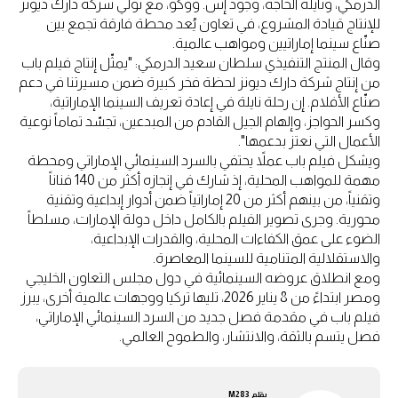
الدرمكي، ونايلة الخاجة، وجود إس. ووكو، مع تولّي شركة دارك ديونز
للإنتاج قيادة المشروع، في تعاون يُعد محطة فارقة تجمع بين
صنّاع سينما إماراتيين ومواهب عالمية.
وقال المنتج التنفيذي سلطان سعيد الدرمكي: "يمثّل إنتاج فيلم باب
من إنتاج شركة دارك ديونز لحظة فخر كبيرة ضمن مسيرتنا في دعم
صنّاع الأفلام. إن رحلة نايلة في إعادة تعريف السينما الإماراتية،
وكسر الحواجز، وإلهام الجيل القادم من المبدعين، تجسّد تماماً نوعية
الأعمال التي نعتز بدعمها".
ويشكل فيلم باب عملاً يحتفي بالسرد السينمائي الإماراتي ومحطة
مهمة للمواهب المحلية، إذ شارك في إنجازه أكثر من 140 فناناً
وتقنياً، من بينهم أكثر من 20 إماراتياً ضمن أدوار إبداعية وتقنية
محورية. وجرى تصوير الفيلم بالكامل داخل دولة الإمارات، مسلطاً
الضوء على عمق الكفاءات المحلية، والقدرات الإبداعية،
والاستقلالية المتنامية للسينما المعاصرة.
ومع انطلاق عروضه السينمائية في دول مجلس التعاون الخليجي
ومصر ابتداءً من 8 يناير 2026، تليها تركيا ووجهات عالمية أخرى، يبرز
فيلم باب في مقدمة فصل جديد من السرد السينمائي الإماراتي،
فصل يتسم بالثقة، والانتشار، والطموح العالمي.
بقلم
M283