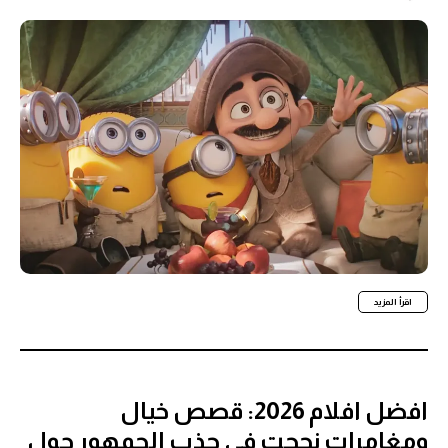
اقرأ المزيد
افضل افلام 2026: قصص خيال
ومغامرات نجحت في جذب الجمهور حول