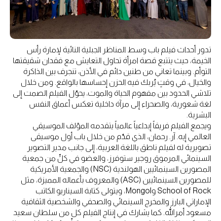
تدور أحداث فيلم باب وسط المناظر الجبلية النائية لإمارة رأس
الخيمة، حيث يتتبع قصة امرأة تحاول التعايش مع فقدان شقيقتها
التوأم. وبينما تعاني من طنين دائم في الأذن، تنجرف بين الذاكرة
والخيال، في وقتٍ يُربك فيه الحزن إحساسها بالواقع. ومن خلال
تلاشي الحدود بين مفهوم الحياة والموت، يحوّل الفيلم الصمت إلى
لغة شعورية، والصحراء إلى مرآة داخلية تعكس أعماق النفس
البشرية.
ويجمع الفيلم فريقاً إبداعياً عالمياً يتقدمه المؤلف الموسيقي
العالمي إيه. آر. رحمان، الذي قدّم من خلال باب أول موسيقى
تصويرية له لفيلم ناطق باللغة العربية، إلى جانب مدير التصوير
السينمائي المرموق روجير ستوفرز، والعضو في كلٍّ من جمعية
المصورين السينمائيين الهولندية (NSC) والجمعية الأمريكية
للمصورين السينمائيين (ASC) والمعروف بأعماله المميزة، مثل
School of Rock وMongol، ويتولى كتابة السيناريو الكاتب
الإماراتي البارز والمخرج السينمائي والصحفي والشخصية الثقافية
مسعود أمرالله. كما يشارك في إنتاج الفيلم كل من سلطان سعيد