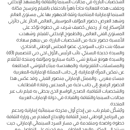
الشخصيات البارزة في مجالات السينما والثقافة والمشهد الإبداعي.
وحققت هذه الفعالية نحاحاً باهراً بالاحتفاء بالفيلم وترسيخ مكانة
السينما الإماراتية المتنامية وثقة الجمهور بها على مستوى العالم.
وشهد العرض حضور المؤلف الموسيقي العالمي الحائز على جائزتي
الأوسكار إيه. آر. رحمان كضيف شرف، في خطوة تؤكد على
المستوى الفني العالمي والطموح الإبداعي للفيلم. وشهدت
الأمسية حضور نخبة من الشخصيات البارزة، من بينهم سعادة
سميّة بنت حارب السويدي، عضو المجلس الوطني الاتحادي؛
والسيدة خديجة البستكي، نائب الرئيس الأول لحي دبي للتصميم (d3)؛
والسيدة هونغ شيانغ تشي، كاتبة سيناريو ومؤلفة ومنتجة للأفلام
والمسلسلات التلفزيونية؛ والمهندسة ميثاء البلوشي، المدافعة
عن تمكين المرأة الإماراتية، إلى جانب الممثلة الإماراتية-المغربية
ميساء مغربي ، والممثل الإماراتي منصور الفيلي. وقد عكس هذا
الحضور الرفيع، إلى جانب نخبة من المبدعين وقادة القطاعات
والشخصيات الثقافية، الصدى الواسع الذي يحظى به فيلم باب عبر
مجالات السينما والثقافة والقيادة في دولة الإمارات العربية
المتحدة.
ويُشكّل فيلم باب، من إبداع أول مخرجة سينمائية إماراتية وبدعم
من البرنامج الوطني لمنح الثقافة والإبداع المقدم من وزارة الثقافة
خطوة واضحة ومتقدمة في مسار السرد السينمائي الإماراتي، حيث
يستند إلى المكان والبعد العاطفي، مع قدرته على التواصل مع