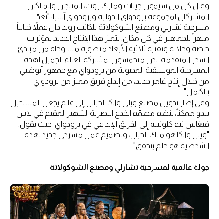
وقال كل من سيمون جينات ومارك روث، المنتجان والمالكان
المشاركان لمجموعة برودواي الدولية وبرودواي آسيا: "تُعدّ
مسرحية تشارلي ومصنع الشوكولاتة للكاتب رولد دال عملاً خيالياً
مبهراً للجماهير في كل مكان. يتميز هذا الإنتاج الجديد بمؤثرات
خاصة وخلابة وتقنية ثلاثية الأبعاد متطورة مستوحاة من مبادئ
السحر المتقدمة. نحن متحمسون لمشاركة العالم الجميل لهذه
المسرحية الموسيقية المحبوبة من برودواي مع جمهور أبوظبي
من خلال إنتاج غامر جديد، من إبداع فريق مميز من برودواي
بالكامل".
وفي إطار تحويل مصنع ويلي وانكا الخيالي إلى عالم يجعل المستحيل
يبدو ممكناً، ينضم مصمّم الخدع البصرية الشهير المقيم في لاس
فيغاس تيم كلوتييه إلى الفريق الإبداعي في برودواي، حيث يقول:
"ويلي وانكا هو ملك الخيال، وتصميم عمل مسرحي جديد لهذه
الشخصية هو حلم يتحقق".
جولة عالمية لمسرحية تشارلي ومصنع الشوكولاتة