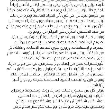
تأليف ليزلي بريكوس وأنتوني نيولي. ويشمل الإنتاج الأصلي إخراجاً
للمخرج جاك أوبراين، الفائز أربع مرات بجائزة توني®، وتصميماً حركياً
من جوشوا بيرغاس، في حين تأتي الجولة العالمية بإخراج من مات
لينز، ورقصات من تصميم أليسون سولومون، وإشراف موسيقي
لكلٍّ من نيت باتن وغريغ جارِت، إلى جانب فريق إبداع وتصميم وإنتاج
من نخبة المبدعين الحائزين على الجوائز من برودواي.
ويتولى مارك تومسون تصميم الديكور والأزياء، وكريستين بيترز
تصميم المشاهد الخاصة بالجولة، وجيف سَغ تصميم المؤثرات
البصرية والإسقاطات، وروري بيتون تصميم الإضاءة، ومايك ثاكر
من شركة أوربيتال ساوند تصميم الصوت، وباسل تويست تصميم
الدمى، وتيم كلوتييه تصميم الخدع البصرية. أما التوزيعات
الأوركسترالية فهي من إعداد دوغ بيسترمان، في حين يتولى مارك
شايمان إعداد الترتيبات الموسيقية.ويتولى بول هاردت اختيار طاقم
الممثلين، في حين يشغل جوزيف لونغثورن منصب المدير العام،
وتتولى تاين يو منصب المديرة المساعدة لشركة برودواي آسيا
إنترناشونال.
يتولى كل من سيمون جينات، ومارك روث، ومجموعة برودواي
الدولية، وبرودواي آسيا إنتاج العرض، بالتعاون مع المنتجين
المشاركين: شركة إتش واي كالتشر، وشركة دوغ ماير للإنتاج،
وصندوق بيرغاموت فرونت رو، وويليت كلاوسنر. يقدم عرض