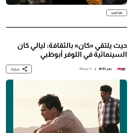
اقرأ المزيد
حيث يلتقي «كان» بالثقافة: ليالي كان
السينمائية في اللوفر أبوظبي
شارك
بقلم
M283
13 مايو 2026