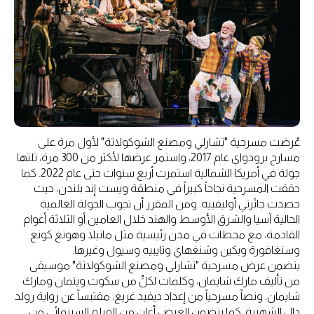
عُرضت مسرحية "تشارلي ومصنع الشوكولاتة" لأول مرة على
مسارح برودواي عام 2017، واستمر عرضها لأكثر من 300 مرة، تلتها
جولة في أمريكا الشمالية استمرت أربع سنوات حتى عام 2022. كما
حققت المسرحية نجاحاً كبيراً في منطقة ويست إند بلندن، حيث
حصدت جائزتي أوليفييه. ومن المقرر أن تجوب الجولة العالمية
الحالية آسيا والشرق الأوسط والهند خلال العامين أو الثلاثة أعوام
القادمة، مع محطات في مدن رئيسية مثل مانيلا وهونغ كونغ
وسنغافورة وبكين وشنغهاي وتايبيه وسيول وغيرها.
يتضمن عرض مسرحية "تشارلي ومصنع الشوكولاتة" موسيقى
من تأليف مارك شايمان، وكلمات لكلٍّ من سكوت ويتمان ومارك
شايمان، ونصاً مسرحياً من إعداد ديفيد غريغ، مقتبساً عن رواية رولد
دال الشهيرة. كما يتضمن العرض أغانٍ من الفيلم السينمائي من