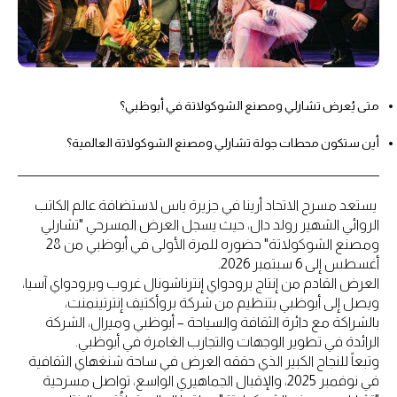
متى يُعرض تشارلي ومصنع الشوكولاتة في أبوظبي؟
أين ستكون محطات جولة تشارلي ومصنع الشوكولاتة العالمية؟
يستعد مسرح الاتحاد أرينا في جزيرة ياس لاستضافة عالم الكاتب
الروائي الشهير رولد دال، حيث يسجل العرض المسرحي "تشارلي
ومصنع الشوكولاتة" حضوره للمرة الأولى في أبوظبي من 28
أغسطس إلى 6 سبتمبر 2026.
العرض القادم من إنتاج برودواي إنترناشونال غروب وبرودواي آسيا،
ويصل إلى أبوظبي بتنظيم من شركة بروأكتيف إنترتينمنت،
بالشراكة مع دائرة الثقافة والسياحة – أبوظبي وميرال، الشركة
الرائدة في تطوير الوجهات والتجارب الغامرة في أبوظبي.
وتبعاً للنجاح الكبير الذي حققه العرض في ساحة شنغهاي الثقافية
في نوفمبر 2025، والإقبال الجماهيري الواسع، تواصل مسرحية