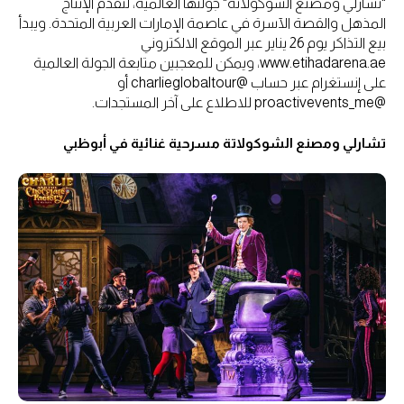
"تشارلي ومصنع الشوكولاتة" جولتها العالمية، لتُقدم الإنتاج
المذهل والقصة الآسرة في عاصمة الإمارات العربية المتحدة. ويبدأ
بيع التذاكر يوم 26 يناير عبر الموقع الالكتروني
www.etihadarena.ae، ويمكن للمعجبين متابعة الجولة العالمية
على إنستغرام عبر حساب @charlieglobaltour أو
@proactivevents_me للاطلاع على آخر المستجدات.
تشارلي ومصنع الشوكولاتة مسرحية غنائية في أبوظبي