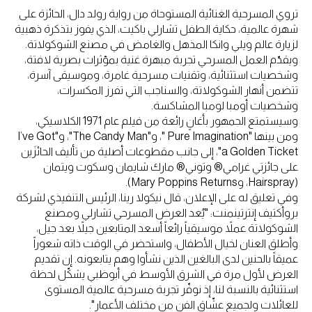
تروي المسرحية الغنائية المستوحاة من رواية رولد دال، الحائزة على
شهرة عالمية، حكاية الطفل تشارلي باكيت، الذي يفوز بتذكرة ذهبية
لزيارة عالم ويلي وانكا المذهل والغامض في مصنع الشوكولاتة.
ويقدّم العمل المسرحي تجربة مبهرة غنية بمؤثرات بصرية لافتة،
وشخصيات استثنائية، وتقنيات مسرحية غامرة، وموسيقى آسرة،
تتضمن أنهار الشوكولاتة، والسناجب التي تفرز المكسرات،
وشخصيات أومبا لومبا المشاكسة.
وسيستمتع الجمهور بأغانٍ رائعة من فيلم عام 1971 الكلاسيكي،
ومن بينها "Pure Imagination "، و"The Candy Man"، و"I’ve Got
a Golden Ticket"، إلى جانب مقطوعات أصلية من تأليف الحائزَين
على جائزتي غرامي® وتوني® مارك شايمان وسكوت ويتمان
(Hairspray، وMary Poppins Returns).
وفي تعليق له على الإعلان، قال نيكولا رينا، الرئيس التنفيذي لشركة
بروأكتيف إنترتينمنت: "يُعد العرض المسرحي تشارلي ومصنع
الشوكولاتة عملاً موسيقياً رائعاً أسعد المتابعين جيلاً بعد جيل،
وأطلق العنان لخيال الأطفال، واستحضر في الوقت ذاته شعوراً
عميقاً بالحنين لدى البالغين الذين نشأوا وهم يتابعونه. إن تقديم
العرض لأول مرة في الشرق الأوسط في أبوظبي يشكّل لحظة
استثنائية بالنسبة لنا، إذ نوفّر تجربة مسرحية عالمية المستوى
للعائلات ولجميع عشّاق الفن من مختلف الأعمار".