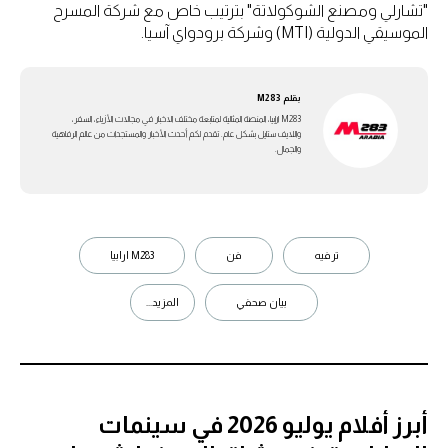
"تشارلي ومصنع الشوكولاتة" بترتيب خاص مع شركة المسرح
الموسيقي الدولية (MTI) وشركة برودواي آسيا.
بقلم
M283
M283 ارابيا، المنصة المثالية لمتابعة مختلف الاخبار في مجالات الأزياء، السفر،
واللايف ستايل بشكل عام. تقدم لكم أحدث الأخبار والمستجدات من عالم الرفاهية
والجمال.
ترفيه
فن
M283 ارابيا
بيان صحفي
المزيد...
أبرز أفلام يوليو 2026 في سينمات