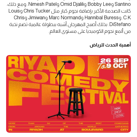
Santino وBobby Lee وOmid Djalili وNimesh Patel. ومع ذلك،
كانت الصدمة الأكبر بإضافة نجوم كبار مثل Chris Tucker وLouis
C.K. وHannibal Buress وMarc Normand وJimiwan وChris
DiStefano. بذلك أصبح المهرجان أشبه ببطولة عالمية تضم نخبة
من ألمع نجوم الكوميديا على مستوى العالم.
أهمية الحدث للرياض