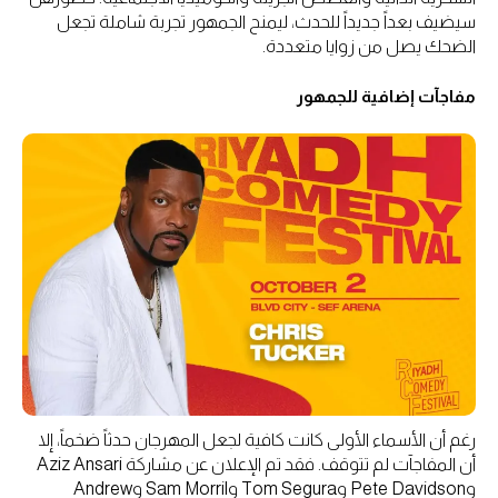
سيضيف بعداً جديداً للحدث، ليمنح الجمهور تجربة شاملة تجعل
الضحك يصل من زوايا متعددة.
مفاجآت إضافية للجمهور
رغم أن الأسماء الأولى كانت كافية لجعل المهرجان حدثاً ضخماً، إلا
أن المفاجآت لم تتوقف. فقد تم الإعلان عن مشاركة Aziz Ansari
وPete Davidson وTom Segura وSam Morril وAndrew