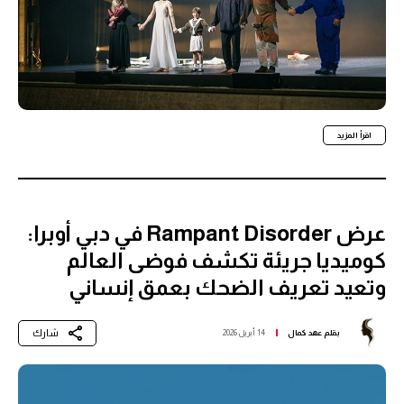
اقرأ المزيد
عرض Rampant Disorder في دبي أوبرا:
كوميديا جريئة تكشف فوضى العالم
وتعيد تعريف الضحك بعمق إنساني
شارك
بقلم
عهد كمال
14 أبريل 2026