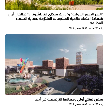
"البحر الأحمر الدولية" و"دارك سكاي إنترناشونال" تطلقان أول
شهادة اعتماد عالمية للمنتجعات الملتزمة بحماية السماء
المظلمة
●
بقلم
M283
06 أغسطس 2026
سڤن تفتتح أولى وجهاتها الترفيهية في أبها
●
بقلم
M283
06 أغسطس 2026