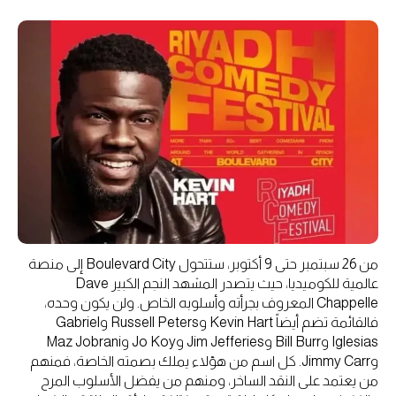
من 26 سبتمبر حتى 9 أكتوبر، ستتحول Boulevard City إلى منصة
عالمية للكوميديا، حيث يتصدر المشهد النجم الكبير Dave
Chappelle المعروف بجرأته وأسلوبه الخاص. ولن يكون وحده،
فالقائمة تضم أيضاً Kevin Hart وRussell Peters وGabriel
Iglesias وBill Burr وJim Jefferies وJo Koy وMaz Jobrani
وJimmy Carr. كل اسم من هؤلاء يملك بصمته الخاصة، فمنهم
من يعتمد على النقد الساخر، ومنهم من يفضل الأسلوب المرح