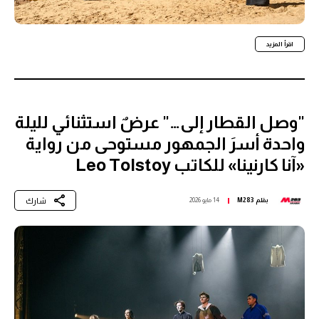
اقرأ المزيد
"وصل القطار إلى…" عرضٌ استثنائي لليلة
واحدة أسرَ الجمهور مستوحى من رواية
«آنا كارنينا» للكاتب Leo Tolstoy
شارك
بقلم
M283
14 مايو 2026