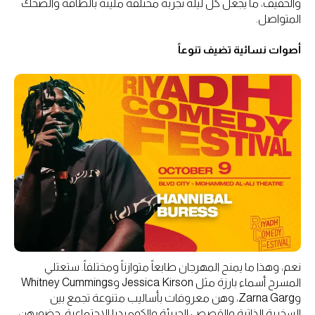
والخفيف، ما يجعل كل ليلة تجربة مختلفة مليئة بالطاقة والضحك
المتواصل.
أصوات نسائية تضيف تنوعاً
نعم، وهذا ما يمنح المهرجان طابعاً متوازناً ومختلفاً. ستعتلي
المسرح أسماء بارزة مثل Jessica Kirson وWhitney Cummings
وZarna Garg، وهن معروفات بأساليب متنوعة تجمع بين
السخرية الذاتية والقصص الجريئة والكوميديا الاجتماعية. حضورهن