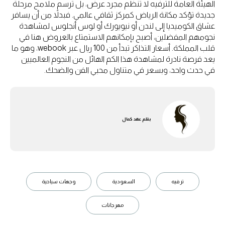
الهيئة العامة للترفيه لا تنظم مجرد عرض، بل ترسم ملامح مرحلة
جديدة تؤكد مكانة الرياض كمركز ثقافي عالمي. فبدلاً من أن يسافر
عشاق الكوميديا إلى لندن أو نيويورك أو لوس أنجلوس لمشاهدة
نجومهم المفضلين، أصبح بإمكانهم الاستمتاع بالعروض هنا في
قلب المملكة. أسعار التذاكر تبدأ من 100 ريال عبر webook، وهو ما
يعد فرصة نادرة لمشاهدة هذا الكم الهائل من النجوم العالميين
في حدث واحد، وبسعر في متناول محبي الفن والضحك.
بقلم
عهد كمال
ترفيه
السعودية
وجهات سياحية
مهرجانات