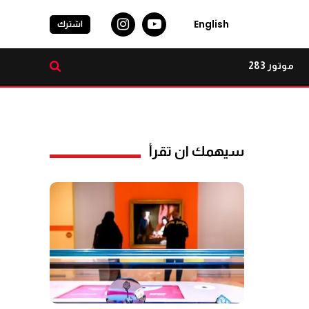
English
اشترك
موتور 283
سيهمك ان تقرأ