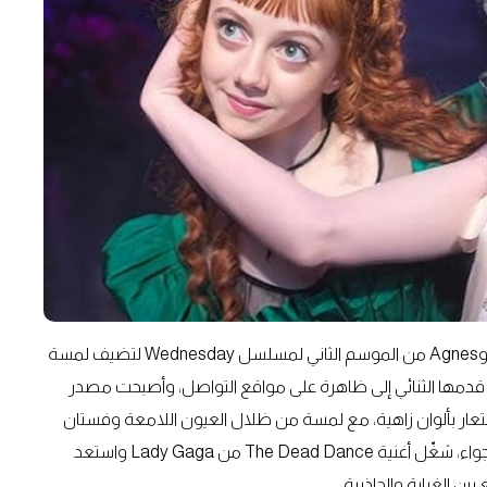
لعشاق الأزياء المستوحاة من الدراما الحديثة، تأتي إطلالة Enid وAgnes من الموسم الثاني لمسلسل Wednesday لتضيف لمسة
تي قدمها الثنائي إلى ظاهرة على مواقع التواصل، وأصبحت مصدر
مستعار بألوان زاهية، مع لمسة من ظلال العيون اللامعة وفستان
منفوش يمنح المظهر جرعة من الحيوية والأنوثة. ولإكمال الأجواء، شغّل أغنية The Dead Dance من Lady Gaga واستعد
 الغرابة والجاذبية.