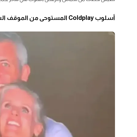
أسلوب Coldplay المستوحى من الموقف الشهير