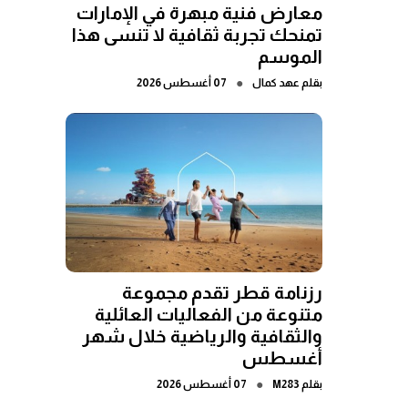
معارض فنية مبهرة في الإمارات
تمنحك تجربة ثقافية لا تنسى هذا
الموسم
●
بقلم
عهد كمال
07 أغسطس 2026
رزنامة قطر تقدم مجموعة
متنوعة من الفعاليات العائلية
والثقافية والرياضية خلال شهر
أغسطس
●
بقلم
M283
07 أغسطس 2026