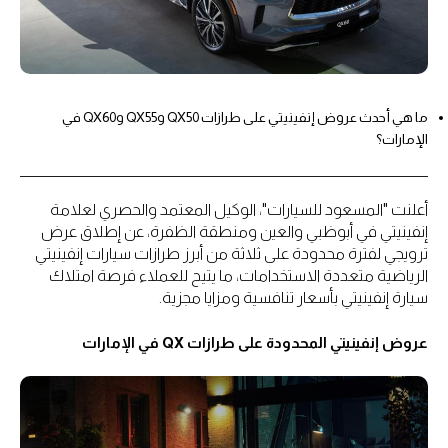
ما هي أحدث عروض إنفينيتي على طرازات QX50 وQX55 وQX60 في
الإمارات؟
أعلنت "المسعود للسيارات"، الوكيل المعتمد والحصري لعلامة
إنفينيتي في أبوظبي والعين ومنطقة الظفرة، عن إطلاق عرض
ترويجي لفترة محدودة على ثلاثة من أبرز طرازات سيارات إنفينيتي
الرياضية متعددة الاستخدامات، ما يتيح للعملاء فرصة امتلاك
سيارة إنفينيتي بأسعار تنافسية ومزايا مجزية.
عروض إنفينيتي المحدودة على طرازات QX في الإمارات