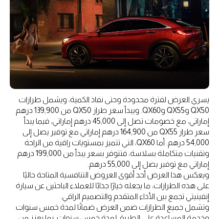
يسري العرض لفترة محدودة وحتى نفاذ الكمية، ويشمل طرازات
QX50 وQX55 وQX60. ويبدأ سعر طراز QX50 من 139,900 درهم
إماراتي، مع خصومات تصل إلى 45,000 درهم إماراتي، فيما يبدأ
سعر طراز QX55 من 164,900 درهم إماراتي مع توفير يصل إلى
54,000 درهم. أما QX60، التي تتميز بمستويات راقية من الراحة
وتقنيات متكاملة بسلاسة، فتتوفر بسعر يبدأ من 199,000 درهم
إماراتي مع توفير يصل إلى 55,000 درهم.
ويعكس هذا العرض أحد أقوى العروض التنافسية المتاحة حاليًا
على هذه الطرازات، ما يجعله خيارًا جذابًا للعملاء الباحثين عن سيارة
إنفينيتي تجمع بين الأداء المتقدم والتصميم الراقي.
وتشمل جميع الطرازات ضمن العرض ضمانًا لمدة خمس سنوات
وخدمة المساعدة على الطريق لمدة خمس سنوات، بما يعزز من