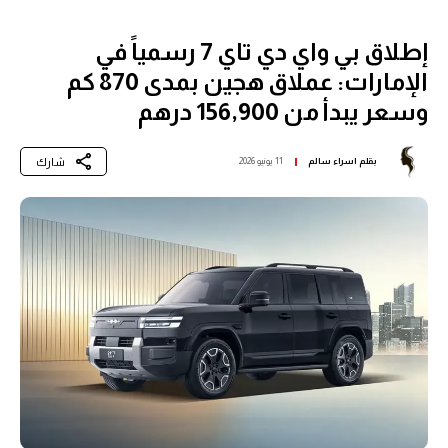
إطلاق بي واي دي تاي 7 رسمياً في
الإمارات: عملاق هجين بمدى 870 كم
وسعر يبدأ من 156,900 درهم
شارك
بقلم
اسراء سالم
11 يونيو 2026