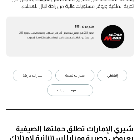
تجربة الملكية ويوفر مستويات عالية من راحة البال للعملاء.
بقلم
موتور 283
موتور 283 هو موقع متخصص بأخر اخبار السيارات وصفحة الكاتب لموتور 283
هي عبارة عن اليبانات الصحفية وأهم المقالات المتعلقة باخبار السيارات
إنفينيتي
سيارات فخمة
سيارات خارقة
المسعود للسيارات
شيري الإمارات تطلق حملتها الصيفية
بعروض حصرية ومزايا استثنائية لامتلاك