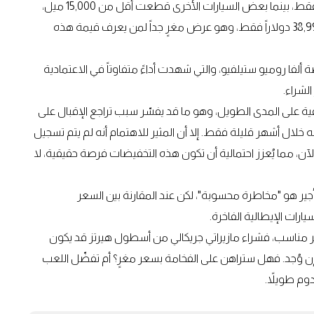
فمثلاً، أرخص سيارة جريكالي في القائمة قطعت 28,371 ميلاً فقط، بينما بعض السيارات الأخرى قطعت أقل من 15,000 ميل،
بل وتوجد نسخة واحدة لم تتجاوز 10,000 ميل وسعرها يبلغ 38,999 دولاراً فقط، وهو عرض مغرٍ جداً لمن يعرف قيمة هذه
ألفا روميو ستيلفيو، والتي شهدت أداءً متفاوتاً في الاعتمادية
الشراء.
 على المدى الطويل، وهو ما قد يفسّر سبب تراجع الإقبال على
 خلال أشهر قليلة فقط. إلا أن المثير للاهتمام أنه لم يتم تسجيل
لآن، مما يُعزز احتمالية أن تكون هذه التخفيضات فرصة حقيقية، لا
ير هو "مخاطرة محسوبة"، لكن عند المقارنة بين السعر
ارات الإيطالية الفاخرة.
 مناسب، فشراء مازيراتي جريكالي من أسطول هيرتز قد يكون
 وُجد. فهل ستراهن على الفخامة بسعر مغرٍ؟ أم تفضّل اللعب
دوم طويلاً.