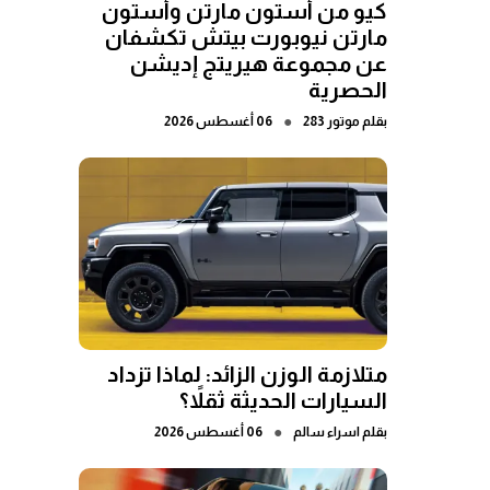
كيو من أستون مارتن وأستون
مارتن نيوبورت بيتش تكشفان
عن مجموعة هيريتج إديشن
الحصرية
●
بقلم
موتور 283
06 أغسطس 2026
متلازمة الوزن الزائد: لماذا تزداد
السيارات الحديثة ثقلاً؟
●
بقلم
اسراء سالم
06 أغسطس 2026