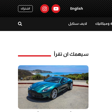
English
اشترك
 وميكانيك
لايف ستايل
سيهمك ان تقرأ