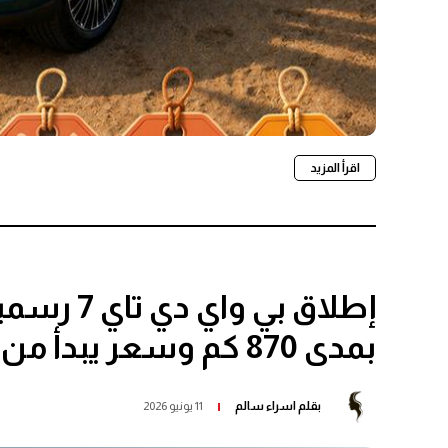
اقرأ المزيد
إطلاق بي و
بمدى 870 كم وسعر يبدأ من 156,900 درهم
بقلم
اسراء سالم
11 يونيو 2026