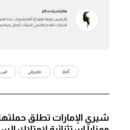
بقلم
اسراء سالم
بالرغم من كونها طبيبة إلا أنها ولسنوات عدة اهتم
السيارات، لتقدم لعاشقي السيارات أفضل تجربة ممكن
أخبار
مازيراتي
اس ي
شيري الإمارات تطلق حملته
ومزايا استثنائية لامتلاك الس