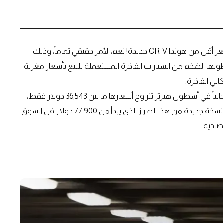
قد يبدو الأمر خيالياً، لكن بإمكانك فعلاً شراء سيارة مازيراتي بسعر أقل من هوندا CR-V جديدة! نعم، الأمر حقيقي تماماً، وذلك
ولها الضخم من السيارات الفاخرة المستعملة للبيع بأسعار مغرية،
ي الفاخرة.
وبحسب موقع كارسكوبس، فإن سيارات مازيراتي المعروضة حالياً في أسطول هيرتز تتراوح أسعارها ما بين 36,543 دولار فقط،
وحتى حوالي 48,022 دولار، وهو ما يجعلها أرخص من سعر أي نسخة جديدة من هذا الطراز الذي يبدأ من 77,900 دولار في السوق
صادية.