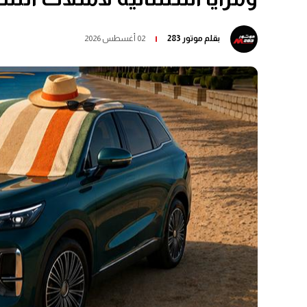
بقلم
موتور 283
02 أغسطس 2026