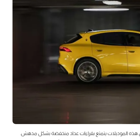
 من هذه الموديلات يتمتع بقراءات عداد منخفضة بشكل مدهش.