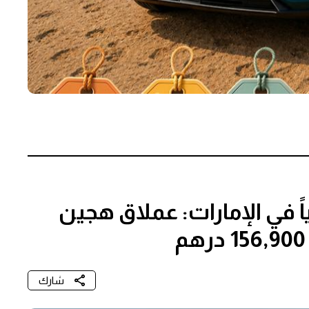
اي دي تاي 7 رسمياً في الإمارات: عملاق هجين
شارك