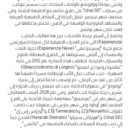
ولايتي مونتانا ووايومنغ بالولايات المتحدة، حيث سيسير موكب
من سيارات "Urus SE" على طرقٍ تتناغم مع الطبيعة الخلابة. وفي
منتصف شهر سبتمبر، تنتقل الرحلة إلى المناظر الطبيعية العريقة
والمشاهد البانورامية الواسعة في الصين، لتختتم محطاتها في
الهند خلال شهر نوفمبر.
وباعتبار أن السفر يرتبط بالتحديات، تبرز هنا فعاليات التجارب
(Esperienza) التي تختبر القدرات الحقيقية لكل سيارة لامبورغيني.
تدفع تجربة "إسبيرينزا نيفي" (Esperienza Neve) حدود الثبات
والتماسك إلى أقصى مستوياتها على الطرق المغطاة بالثلوج
والمسارات الجليدية. انطلقت هذه المبادرة عام 2012 في حلبة
"غياتشودرومو دي ليفينيو" (Ghiacciodromo di Livigno)
الشهيرة - حيث شكلت جبال الألب الإيطالية مسرحاً طبيعياً لها
لأكثر من عقد من الزمان - ثم توسعت لاحقاً لتصل إلى بحيرة
"يونلونغ" في منغوليا الداخلية، حيث قد تنخفض درجات الحرارة إلى
عشرين درجة مئوية تحت الصفر. وفي عام 2026، أقيمت الفعاليتان
في شهر يناير في "مونتيبيلو" بمقاطعة كيبيك الكندية على الفرع
المتجمد لنهر أوتاوا، وفي شهر مارس في منغوليا، حيث خاضت
طرازات (Revuelto)[2]، و(Temerario)[3]، و"أوروس إس إي"
(Urus SE)، و"هوراكان ستيراتو" (Huracán Sterrato) التحدي جنباً
إلى جنب وسط المساحات البيضاء الشاسعة في "ياكيشي".