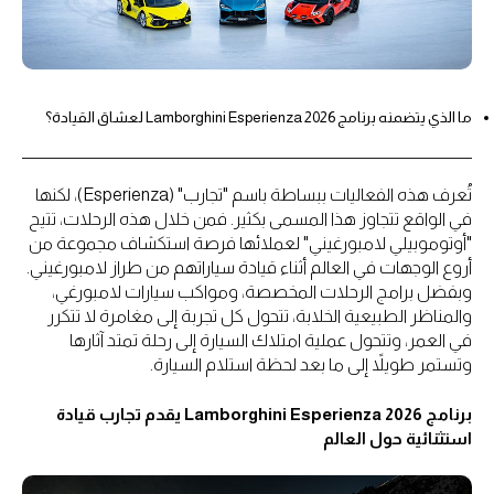
ما الذي يتضمنه برنامج Lamborghini Esperienza 2026 لعشاق القيادة؟
تُعرف هذه الفعاليات ببساطة باسم "تجارب" (Esperienza)، لكنها
في الواقع تتجاوز هذا المسمى بكثير. فمن خلال هذه الرحلات، تتيح
"أوتوموبيلي لامبورغيني" لعملائها فرصة استكشاف مجموعة من
أروع الوجهات في العالم أثناء قيادة سياراتهم من طراز لامبورغيني.
وبفضل برامج الرحلات المخصصة، ومواكب سيارات لامبورغي،
والمناظر الطبيعية الخلابة، تتحول كل تجربة إلى مغامرة لا تتكرر
في العمر، وتتحول عملية امتلاك السيارة إلى رحلة تمتد آثارها
وتستمر طويلاً إلى ما بعد لحظة استلام السيارة.
برنامج Lamborghini Esperienza 2026 يقدم تجارب قيادة
استثنائية حول العالم