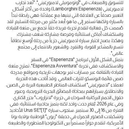
للتسويق والمبيعات في "أوتوموبيلي لامبورغيني": "تُعد تجارب
لامبورغيني (Lamborghini Esperienza) واحدة من أكثر أشكال
التعبير صدقاً عن العلاقة التي نبنيها مع عملائنا؛ فهي رابطة تبدأ
بالسيارة ولكنها تستمر إلى ما هو أبعد بكثير من مرحلة التسليم. لقد
صُممت كل فعالية لتقدم تجربة فريدة حقاً، تجمع بين متعة القيادة
واستكشاف أماكن استثنائية وفرصة مشاركة شغف مشترك.
وهكذا، يصبح اختيار سيارة لامبورغيني جزءاً من رحلة أوسع نطاقاً
تتسم بالمشاعر القوية، والتفرد، والشعور بالانتماء إلى مجتمع
عالمي".
يتمثل الشكل الأول لبرنامج "Esperienza" في السفر
والاستكشاف؛ ففي تجربة "Esperienza Avventura"، تمتزج متعة
القيادة بالثقافة عبر مسارات تمر بوجهات تاريخية ومواقع مدرجة
ضمن قائمة اليونسكو للتراث العالمي. وقد أتاحت هذه التجربة
لعملاء "لامبورغيني" استكشاف المناظر الطبيعية البرية في الصين،
والانطلاق بسياراتهم بمحاذاة المضائق البحرية النرويجية، وعبور
حقول الحمم البركانية السوداء في جزيرة "لانزاروت" بجزر الكناري.
وفي عام 2026، يُقام حدث واحد لكنه يتميز بجاذبية استثنائية؛ ففي
الفترة من 16 إلى 30 سبتمبر، ستجوب سيارة "Urus SE"[1] الأخاديد
وتشكيلات الصخور الحمراء في حديقة "زيون" الوطنية بولاية يوتا
الأمريكية، لتقدم حواراً مستمراً بين التكنولوجيا المتطورة والطبيعة