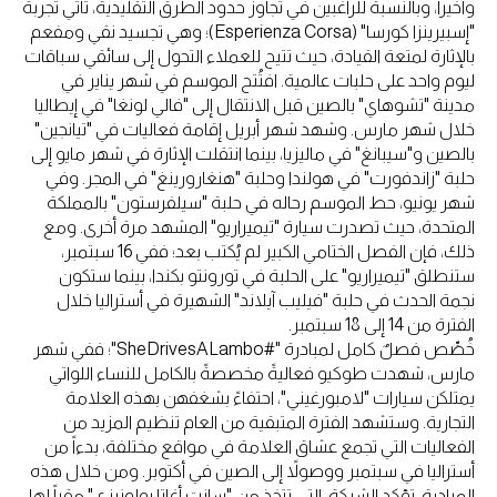
وأخيراً، وبالنسبة للراغبين في تجاوز حدود الطرق التقليدية، تأتي تجربة
"إسبيرينزا كورسا" (Esperienza Corsa)؛ وهي تجسيد نقي ومفعم
بالإثارة لمتعة القيادة، حيث تتيح للعملاء التحول إلى سائقي سباقات
ليوم واحد على حلبات عالمية. افتُتح الموسم في شهر يناير في
مدينة "تشوهاي" بالصين قبل الانتقال إلى "فالي لونغا" في إيطاليا
خلال شهر مارس. وشهد شهر أبريل إقامة فعاليات في "تيانجين"
بالصين و"سيبانغ" في ماليزيا، بينما انتقلت الإثارة في شهر مايو إلى
حلبة "زاندفورت" في هولندا وحلبة "هنغارورينغ" في المجر. وفي
شهر يونيو، حط الموسم رحاله في حلبة "سيلفرستون" بالمملكة
المتحدة، حيث تصدرت سيارة "تيميراريو" المشهد مرة أخرى. ومع
ذلك، فإن الفصل الختامي الكبير لم يُكتب بعد؛ ففي 16 سبتمبر،
ستنطلق "تيميراريو" على الحلبة في تورونتو بكندا، بينما ستكون
نجمة الحدث في حلبة "فيليب آيلاند" الشهيرة في أستراليا خلال
الفترة من 14 إلى 18 سبتمبر.
خُصِّص فصلٌ كامل لمبادرة "#SheDrivesALambo"؛ ففي شهر
مارس، شهدت طوكيو فعاليةً مخصصةً بالكامل للنساء اللواتي
يمتلكن سيارات "لامبورغيني"، احتفاءً بشغفهن بهذه العلامة
التجارية. وستشهد الفترة المتبقية من العام تنظيم المزيد من
الفعاليات التي تجمع عشاق العلامة في مواقع مختلفة، بدءاً من
أستراليا في سبتمبر ووصولاً إلى الصين في أكتوبر. ومن خلال هذه
المبادرة، تؤكد الشركة، التي تتخذ من "سانت أغاتا بولونيزي" مقراً لها،