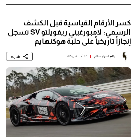
كسر الأرقام القياسية قبل الكشف
الرسمي: لامبورغيني ريفويلتو SV تسجل
إنجازاً تاريخياً على حلبة هوكنهايم
شارك
بقلم
اسراء سالم
07 أغسطس 2026