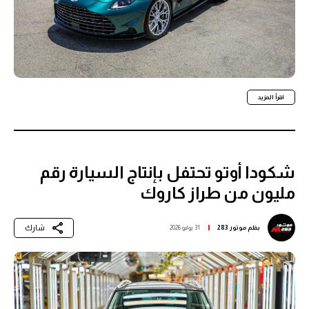
اقرأ المزيد
شكودا أوتو تحتفل بإنتاج السيارة رقم
مليون من طراز كاروك
شارك
بقلم
موتور 283
31 يوليو 2026