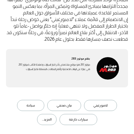
مجدداً التزامها بمبادئ المساواة وتمكين المرأة، بما يعكس النمو
المستمر لقاعدة عميلاتها في مختلف الأسواق حول العالم.
إن الانضمام إلى قائمة عملاء "لامبورغيني" يعني خوض رحلة تبدأ
باختيار الطراز المفضل ولا تنتهي فعلياً؛ إنه حلمٌ يواصل -عاماً تلو
الآخر- الانتقال إلى أكثر بقاع العالم تميزاً وروعةً، في رحلةٌ ستكون قد
قطعت نصف مسارها فقط بحلول عام 2026.
بقلم
موتور 283
موتور 283 هو موقع متخصص بأخر اخبار السيارات وصفحة الكاتب لموتور 283
هي عبارة عن اليبانات الصحفية وأهم المقالات المتعلقة باخبار السيارات
لامبورغيني
بيان صحفي
سياحة
سيارات خارقة
المزيد...