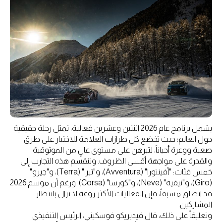
يشمل برنامج عام 2026 اثنتين وعشرين فعالية، تمثل رحلة حقيقية
حول العالم؛ حيث تخضع كل طرازات العلامة للاختبار على طرق
صعبة ووعرة أحياناً، لتبرهن على مستوى عالٍ من الموثوقية
والقدرة على مواجهة أقسى الظروف. وتنقسم هذه التجارب إلى
خمس فئات: "أفينتورا" (Avventura)، و"تيرا" (Terra)، و"جيرو"
(Giro)، و"نيفيه" (Neve)، و"كورسا" (Corsa). ورغم أن موسم 2026
قد انطلق مسبقاً، فإن الفعاليات الأكثر روعة لا تزال بانتظار
المشاركين.
وتعليقاً على ذلك، قال فيديريكو فوسكيني، الرئيس التنفيذي