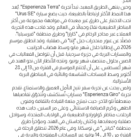
البكر.
وحين ينتهي الطريق المعبد، تبدأ تجربة "Esperienza Terra". يُعد
هذا النمط الأكثر ارتباطاً بالطبيعة، حيث يضع سيارة "Urus SE"
تحت الاختبار على طرق غير معبدة في مواجهة مجموعة من أكثر
المناظر الطبيعية نقاءً وجمالاً في العالم. وقد قادت هذه التجربة
العملاء عبر محاجر الرخام في "كارارا" وطرق منطقة "فيرسيليا"،
فضلاً عن عبور منحدرات جبل "إتنا" في صقلية. وقد انطلق موسم
2026 في إيطاليا خلال شهر مايو وسط هضاب الجرانيت
والمسارات البرية في جزيرة سردينيا، قبل أن تتواصل الفعاليات في
الصين بحلول منتصف شهر يونيو. وتتجه الأنظار الآن نحو الهند في
شهر أغسطس، على أن يُختتم الموسم في الفترة من 13 إلى 28
أكتوبر وسط المساحات الشاسعة والنائية في المناطق البرية
الأسترالية.
ولمن يبحث عن تجربة سفر تتيح التأمل العميق والاستمتاع، تقدم
تجربة "Esperienza Giro" مساراتٍ تُستكشف وتُتذوّق تفاصيلها
منعطفاً تلو الآخر؛ حيث تمتزج متعة القيادة بالثقافة وفنون
الطهي وكرم الضيافة الاستثنائي. وعلى مر السنين، جابت هذه
الرحلات مناظر كولورادو الطبيعية في الولايات المتحدة، وسواحل
صقلية ومعابدها، وكثبان راجاستان في الهند، ومؤخراً طرق
منطقة "كيانتي" في توسكانا. وفي عام 2026، تنطلق الرحلة في
الفترة من 10 إلى 14 يوليو عبر المساحات المفتوحة والبرية في