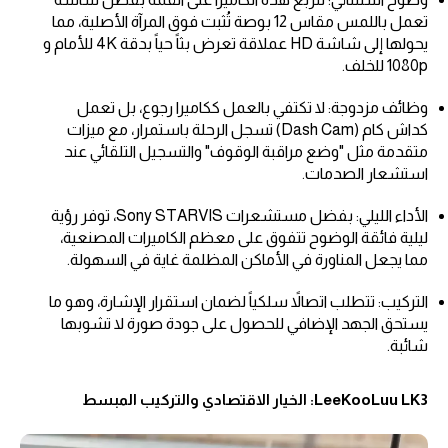
تعمل باللمس مقاس 12 بوصة تُثبت فوق المرآة الأصلية، مما
يحولها إلى شاشة HD عملاقة تعرض بثاً حياً بدقة 4K للأمام و
1080p للخلف.
وظائف مزدوجة: لا تكتفي بالعمل ككاميرا رجوع، بل تعمل
كداش كام (Dash Cam) تسجل الرحلة باستمرار، مع ميزات
متقدمة مثل "وضع مراقبة الوقوف" والتسجيل التلقائي عند
استشعار الصدمات.
الأداء الليلي: بفضل مستشعرات Sony STARVIS، توفر رؤية
ليلية فائقة الوضوح تتفوق على معظم الكاميرات المصنعية،
مما يجعل المناورة في الأماكن المظلمة غاية في السهولة.
التركيب: تتطلب اتصالاً سلكياً لضمان استقرار الإشارة، وهو ما
يستحق الجهد الإضافي للحصول على جودة صورة لا تشوبها
شائبة.
LeeKooLuu LK3: الخيار الاقتصادي والتركيب المبسط