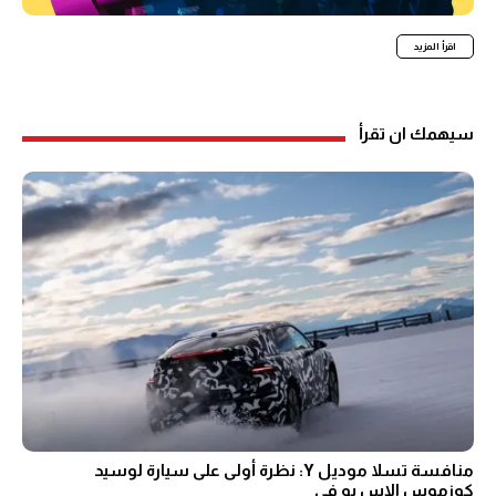
اقرأ المزيد
سيهمك ان تقرأ
منافسة تسلا موديل Y: نظرة أولى على سيارة لوسيد
كوزموس الاس يو في