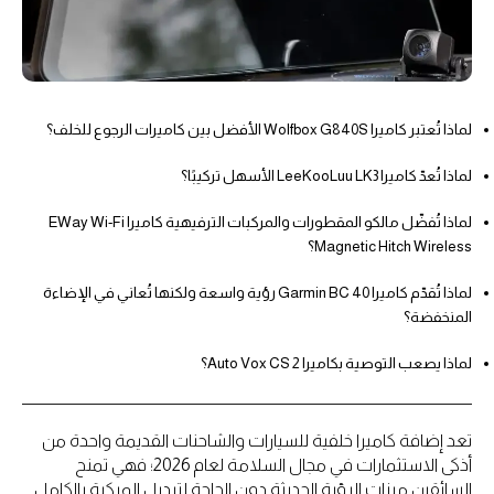
لماذا تُعتبر كاميرا Wolfbox G840S الأفضل بين كاميرات الرجوع للخلف؟
لماذا تُعدّ كاميرا LeeKooLuu LK3 الأسهل تركيبًا؟
لماذا تُفضّل مالكو المقطورات والمركبات الترفيهية كاميرا EWay Wi-Fi
Magnetic Hitch Wireless؟
لماذا تُقدّم كاميرا Garmin BC 40 رؤية واسعة ولكنها تُعاني في الإضاءة
المنخفضة؟
لماذا يصعب التوصية بكاميرا Auto Vox CS 2؟
تعد إضافة كاميرا خلفية للسيارات والشاحنات القديمة واحدة من
أذكى الاستثمارات في مجال السلامة لعام 2026؛ فهي تمنح
السائقين ميزات الرؤية الحديثة دون الحاجة لتبديل المركبة بالكامل.