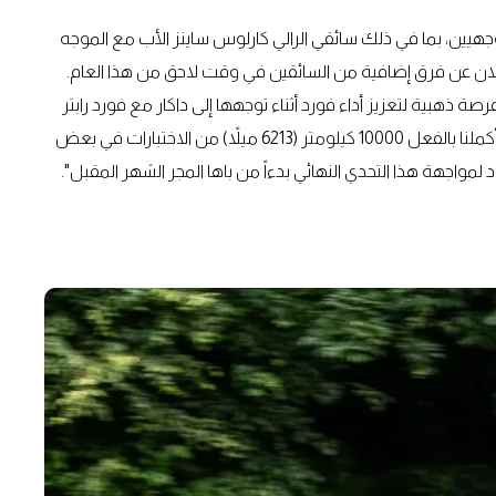
لسائقين والموجهيين، بما في ذلك سائقي الرالي كارلوس ساينز الأب مع الموجه
علان عن فرق إضافية من السائقين في وقت لاحق من هذا العام.
 ذهبية لتعزيز أداء فورد أثناء توجهها إلى داكار مع فورد رابتر
+T1 الجديدة، وأنا متأكد من أنها ستكون مغامرة مذهلة، فقد أكملنا بالفعل 10000 كيلومتر (6213 ميلاً) من الاختبارات في بعض
واجهة هذا التحدي النهائي بدءاً من باها المجر الشهر المقبل".