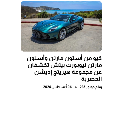
كيو من أستون مارتن وأستون
مارتن نيوبورت بيتش تكشفان
عن مجموعة هيريتج إديشن
الحصرية
●
بقلم
موتور 283
06 أغسطس 2026