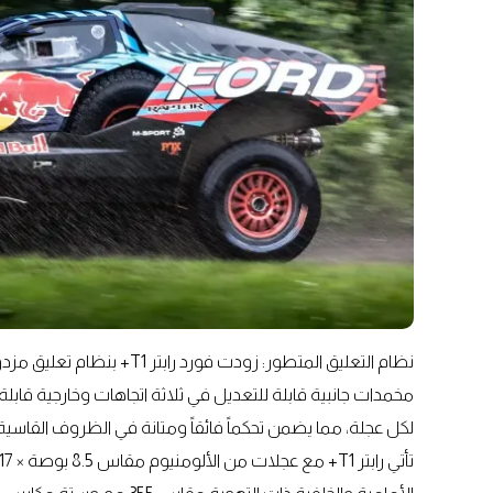
نظام التعليق المتطور: زود
مخمدات جانبية قابلة للتعديل في ثلاثة اتجاهات وخارجية قاب
لكل عجلة، مما يضمن تحكماً فائقاً ومتانة في الظروف القاسية