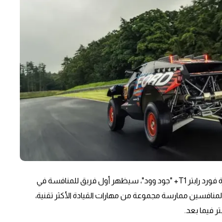
2024 باها المجر (8-10 أغسطس): بعد فترة وجيزة من مغادرة فورد رابتر T1+ "جود وود"، سيظهر أول فريق للمنافسة في
المنافسين ممارسة مجموعة من مهارات القيادة الأكثر تقنية،
ر فيما بعد.