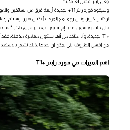
جعل رابتر أفضل لعملائنا".
وسيقود فورد رابتر T1+ الجديدة أربعة فرق من ا
لوكاس كروز، وناني روما مع الموجه أليكس هارو، وسيتم الإ
قال مات ويلسون، مدير إم- سبورت ومدير فريق داكار: "هذه فرصة
من أقسى الظروف التي يمكن أن نجدها لذلك نشعر بالاستعداد لم
أهم الميزات في فورد رابتر +T1