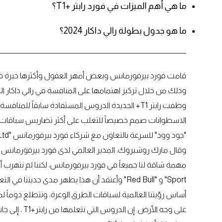
ما هي أهم الميزات في فورد رابتر +T1؟
ما هو جدول بطولة رالي داكار 2024؟
وذلك من خلال تركيز اهتمامها على المنافسة في رالي داكار ا
وظفت رابتر T1+ الجديدة الدروس المستفادة سابقاً 
"جود وود" للسرعة بالتعاون مع شركاء فورد بيرفورمانس "M-Sport Ltd".
وقال مارك روشبروك، المدير العالمي لدى فورد بيرفورمانس
أساس رؤيتنا العالمية لسباقات الطرق الوعرة، ونتطلع دوماً ل