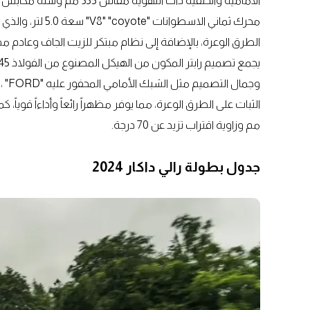
الأمامية والخلفية ذات التهوية مقاس 355 مم وستة مكابس أحادية، وتتمتع سيارة فورد رابتر T1+ بقدرة نقل تصل إلى 350 مم.
الطرق الوعرة، بالإضافة إلى نظام مبتكر للزيت الجاف وعادم م
مم وزاوية اقتراب تزيد عن 70 درجة.
جدول بطولة رالي داكار 2024