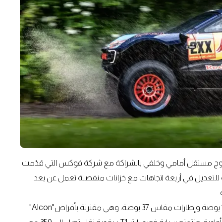
ت فورد رابتر T1+ بنظام تعليق مزدوج مستقل أمامي وخلفي بالشراكة مع شركة فوكس التي قدّمت
لة للتعديل في أربعة اتجاهات مع خزانات منفصلة تعمل عن بعد
.
تأتي رابتر T1+ مع عجلات من الألومنيوم مقاس 8.5 بوصة × 17 بوصة وإطارات مقاس 37 بوصة، وهي مقترنة بأقراص"Alcon"