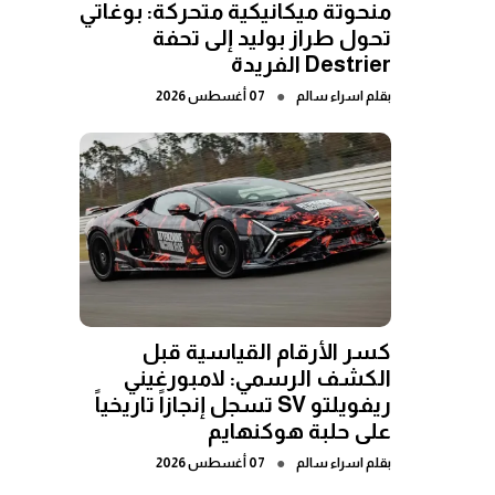
منحوتة ميكانيكية متحركة: بوغاتي
تحول طراز بوليد إلى تحفة
Destrier الفريدة
●
بقلم
اسراء سالم
07 أغسطس 2026
كسر الأرقام القياسية قبل
الكشف الرسمي: لامبورغيني
ريفويلتو SV تسجل إنجازاً تاريخياً
على حلبة هوكنهايم
●
بقلم
اسراء سالم
07 أغسطس 2026