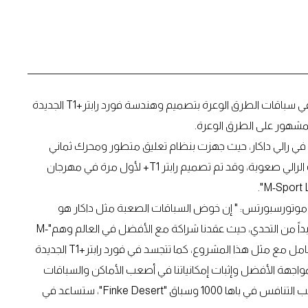
قامت فورد بيرفورمانس وبعض أمهر العقول وأكثرها خبرة في سباقات الطرق الوعرة بتصميم وهندسة فورد رابتر+T1 الجديدة
لمشهور على الطرق الوعرة.
للمنافسة في رالي داكار، حيث جهزت بنظام تعليق متطور ومحرك ثماني
الاسطوانات صمم خصيصاً للتغلب على أكثر تضاريس سباقات الرالي صعوبة، وقد تم تصميم رابتر T1+ لأول مرة في مهرجان
 موتورسبورتس: " إن خوض السباقات الصعبة مثل داكار هو
مهمة شاقة لنا جميعاً في فورد بيرفورمانس، لكننا لم نتهرب أبداً من التحدي، حيث عقدنا شراكة مع الأفضل في العالم وهم"M-
Sport" و "Red Bull" وأعتقد أن هذا يظهر مدى جديتنا في التعامل مع مثل هذا المشروع، كما تتجسد في فورد رابتر+T1 الجديدة
مواجهة الأفضل وإثبات إمكانياتنا في أصعب الأماكن والسباقات
على وجه الأرض. إن الدروس التي نتعلمها من رابتر+T1 ، إلى جانب التنافس في باها 1000 وسباق "Finke Desert"، ستساعد في