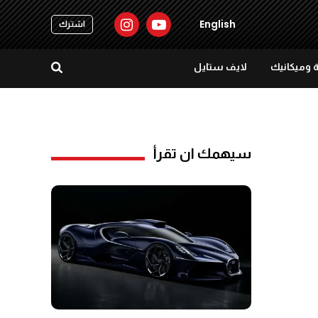
English
اشترك
 وميكانيك
لايف ستايل
سيهمك ان تقرأ