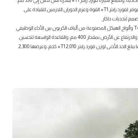
محرك ثماني الاسطوانات "V8" "coyote" سعة 5.0 لتر، والذي يوفر لفورد رابتر T1+ القوة وعزم الدوران اللازمين للقيادة على
صمم لتحديات داكار.
يجمع تصميم رابتر المكون من الهيكل المصنوع من الفولاذ T45 وألواح الهيكل المصنوعة من ألياف الكربون بين الأداء الوظيفي
وجمال التصميم مثل الشبك الأمامي المحفور عليه "FORD" ، والارتفاع عن الأرض بمقدار 400 مم، والقاعدة الواسعة لتحسين
الثبات على الطرق الوعرة، مما يوفر مظهراً رائعاً وأداءاً قوياً، كما يبلغ الحد الأدنى لوزن فورد رابتر 2,010 T1+ كجم، وعرضها 2,300