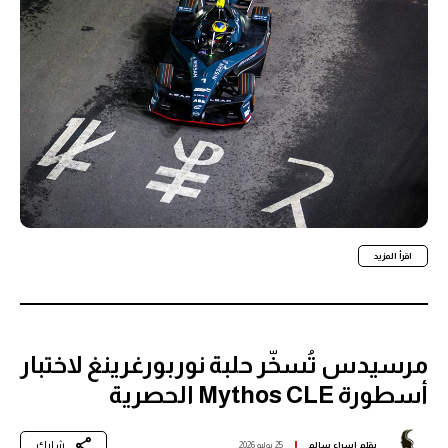
اقرأ المزيد
مرسيدس تُسخّر حلبة نوربورغرينغ لاختبار
أسطورة Mythos CLE الحصرية
شارك
بقلم
اسراء سالم
25 يوليو 2026