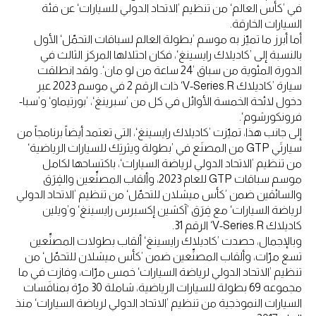
في ’كأس العالم‘ من تنظيم ’الاتحاد الدولي للسيارات‘ عن فئة
السيارات الخارقة.
أما أبرز ما تميّز به موسم ’بطولة العالم لسباقات التحمّل‘ الأول
بالنسبة إلى ’كاديلاك رايسينغ‘، فكان احتلالها المركز الثالث في
الدورة المئوية من سباق ’24 ساعة من لو مان‘. ولقد انطلقت
سيارة ’كاديلاك V-Series.R‘ ذات الرقم 2 في موسم 2023 عبر
دخول لائحة الخمسة الأوائل في كل من ’سبرينغ‘، ’بورتيماو‘ و’سبا-
فرونكورشوم‘.
إلى جانب هذا، تميّزت ’كاديلاك رايسينغ‘، التي تعتمد أيضاً برنامجاً من
سيارتَي GTP من المصنَع في ’بطولة ويثرتِك للسيارات الرياضية‘
من تنظيم ’الاتحاد الدولي لرياضة السيارات‘، باكتساحها لكامل
موسم سباقات GTP للعام 2023، وألقاب المصنِّعين والفِرَق
والسائقين ضمن ’كأس ميشلان للتحمّل‘ من تنظيم ’الاتحاد الدولي
لرياضة السيارات‘ مع فِرَق ’آكشين إكسبرس رايسينغ‘ و’ويلين
كاديلاك V-Series.R‘ الرقم 31.
وبالإجمال، حصدت ’كاديلاك رايسينغ‘ ألقاب بطولات المصنِّعين
تسع مرّات، وألقاب المصنِّعين ضمن ’كأس ميشلان للتحمّل‘ من
تنظيم ’الاتحاد الدولي لرياضة السيارات‘ خمس مرّات، وفازت في ما
مجموعه 69 بطولة للسيارات الرياضية، شاملة 30 مرّة بمنافَسات
السيارات النموذجية من تنظيم ’الاتحاد الدولي لرياضة السيارات‘ منذ