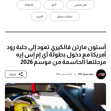
بيان صحفي
أخبار
كاديلاك
سيارات سباق
المزيد...
أستون مارتن فالكيري تعود إلى حلبة رود
أمريكا مع دخول بطولة آي إم إس إيه
مرحلتها الحاسمة من موسم 2026
شارك
بقلم
موتور 283
02 أغسطس 2026