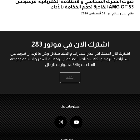
صوت المحرك السداسي والانطلاقة الكهربائية: مرسيدس
AMG GT 53 الفاخرة تجمع الفخامة بالأداء
●
بقلم
اسراء سالم
06 أغسطس 2026
اشترك الان في موتور 283
اشترك الان ليصلك اخر اخبار السيارات واللايف ستايل وكل ما تريد ان تعرفه عن
السيارات والتزويد والكلاسيكيات بالاضافة الى وجهات السفر والسياحة وموضة
الساعات والاكسسوارات للرجال
اشترك
معلومات عنا