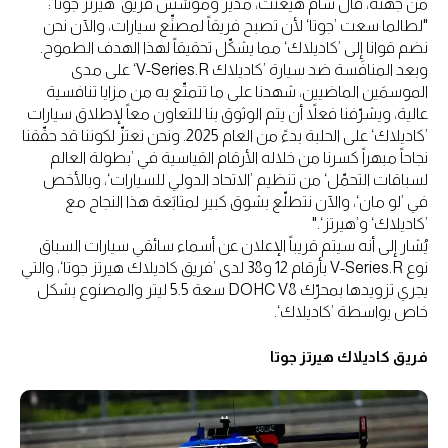
من جهته، قال سام هيغنت، مدير ومؤسِّس فريق ’هيرتز جوتا‘:
"لطالما سعت ’جوتا‘ لأن تصبح فريقاً لمصنِّع سيارات، والآن نحن
نضم قوانا إلى ’كاديلاك‘ مما يشكّل تحقيقاً لهذا الهدف الطموح.
وبعد المنافَسة ضد سيارة ’كاديلاك V-Series.R‘ على مدى
الموسمَين الماضيين، شهدنا على ما تتمتّع به من مزايا تنافسية
عالية، ويشرّفنا فعلاً أن يتم الوثوق بنا للتعاون معاً لإطلاق سيارات
’كاديلاك‘ على الحلبة بدءً من العام 2025. ونحن نعتزّ لكوننا قد حقّقنا
نجاحاً مبهراً كسرنا من خلاله الأرقام القياسية في ’بطولة العالم
لسباقات التحمّل‘ من تنظيم ’الاتحاد الدولي للسيارات‘، وبالأخص
في ’لو مان‘، والآن نتطلّع بشوق كبير لمتابَعة هذا النجاح مع
’كاديلاك‘ و’هيرتز‘."
يُشار إلى أنه سيتم قريباً الإعلان عن أسماء سائقي سيارات السباق
نوع V-Series.R بأرقام 12 و38 لدى ’فريق كاديلاك هيرتز جوتا‘، والتي
يجري تزويدها بمحرّك DOHC V8 سعة 5.5 ليتر والمصنوع بشكل
خاص بواسطة ’كاديلاك‘.
فريق كاديلاك هيرتز جوتا