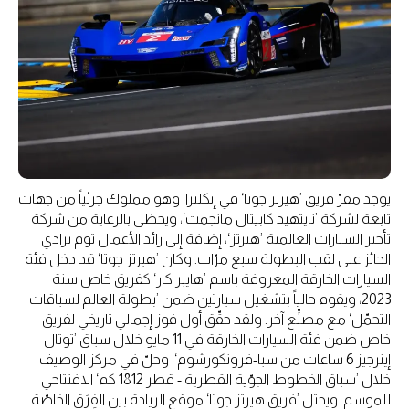
يوجد مقرّ فريق ’هيرتز جوتا‘ في إنكلترا، وهو مملوك جزئياً من جهات
تابعة لشركة ’نايتهيد كابيتال مانجمت‘، ويحظى بالرعاية من شركة
تأجير السيارات العالمية ’هيرتز‘، إضافة إلى رائد الأعمال توم برادي
الحائز على لقب البطولة سبع مرّات. وكان ’هيرتز جوتا‘ قد دخل فئة
السيارات الخارقة المعروفة باسم ’هايبر كار‘ كفريق خاص سنة
2023، ويقوم حالياً بتشغيل سيارتين ضمن ’بطولة العالم لسباقات
التحمّل‘ مع مصنِّع آخر. ولقد حقّق أول فوز إجمالي تاريخي لفريق
خاص ضمن فئة السيارات الخارقة في 11 مايو خلال سباق ’توتال
إينرجيز 6 ساعات من سبا-فرونكورشوم‘، وحلّ في مركز الوصيف
خلال ’سباق الخطوط الجوّية القطرية - قطر 1812 كم‘ الافتتاحي
للموسم. ويحتل ’فريق هيرتز جوتا‘ موقع الريادة بين الفِرَق الخاصّة