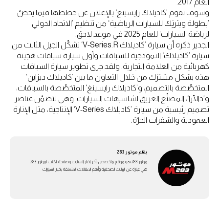
العام 2017.
وسوف تقوم ’كاديلاك رايسينغ‘ بالإعلان عن خططها فيما يخصّ
’بطولة ويثرتِك للسيارات الرياضية‘ من تنظيم ’الاتحاد الدولي
لرياضة السيارات‘ للعام 2025 في موعد لاحق.
الجدير ذكره أن سيارة ’كاديلاك V-Series.R‘ تشكّل الجيل الثالث من
سيارة ’كاديلاك‘ النموذجية للسباقات وأول سيارة سباقات هجينة
كهربائية من العلامة التجارية. ولقد جرى تطوير سيارة السباقات
هذه بشكل مشترَك من خلال التعاون ما بين ’كاديلاك ديزاين‘
المتخصِّصة بالتصميم، و’كاديلاك رايسينغ‘ المتخصِّصة بالسباقات،
و’دالّارا‘، المصنِّع العريق لشاسيهات السيارات، وهي تتضمّن عناصر
تصميم رئيسية من سيارة ’كاديلاك V-Series‘ الإنتاجية، مثل الإنارة
العمودية والشفرات الحرّة.
بقلم
موتور 283
موتور 283 هو موقع متخصص بأخر اخبار السيارات وصفحة الكاتب لموتور 283
هي عبارة عن اليبانات الصحفية وأهم المقالات المتعلقة باخبار السيارات