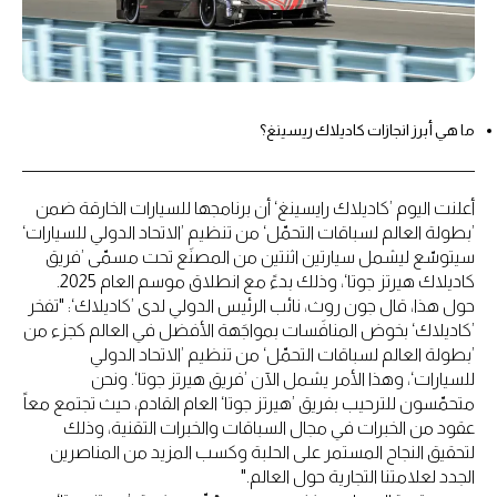
ما هي أبرز انجازات كاديلاك ريسينغ؟
أعلنت اليوم ’كاديلاك رايسينغ‘ أن برنامجها للسيارات الخارقة ضمن
’بطولة العالم لسباقات التحمّل‘ من تنظيم ’الاتحاد الدولي للسيارات‘
سيتوسّع ليشمل سيارتين اثنتين من المصنَع تحت مسمّى ’فريق
كاديلاك هيرتز جوتا‘، وذلك بدءً مع انطلاق موسم العام 2025.
حول هذا، قال جون روث، نائب الرئيس الدولي لدى ’كاديلاك‘: "تفخر
’كاديلاك‘ بخوض المنافَسات بمواجَهة الأفضل في العالم كجزء من
’بطولة العالم لسباقات التحمّل‘ من تنظيم ’الاتحاد الدولي
للسيارات‘، وهذا الأمر يشمل الآن ’فريق هيرتز جوتا‘. ونحن
متحمّسون للترحيب بفريق ’هيرتز جوتا‘ العام القادم، حيث تجتمع معاً
عقود من الخبرات في مجال السباقات والخبرات التقنية، وذلك
لتحقيق النجاح المستمر على الحلبة وكسب المزيد من المناصرين
الجدد لعلامتنا التجارية حول العالم."