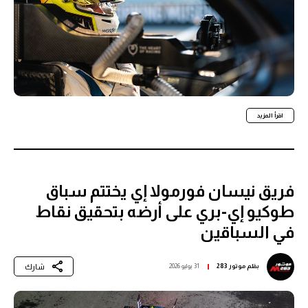
اقرأ المزيد
فريق نيسان فورمولا إي يختتم سباق
طوكيو إي-بري على أرضه بتحقيق نقاط
في السباقين
شارك
بقلم
موتور 283
31 يوليو 2026