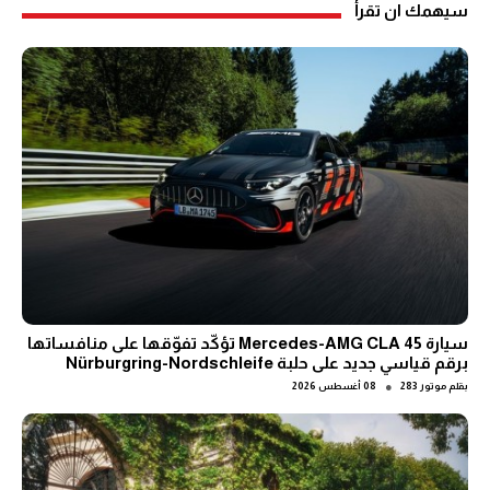
سيهمك ان تقرأ
سيارة Mercedes-AMG CLA 45 تؤكّد تفوّقها على منافساتها
برقم قياسي جديد على حلبة Nürburgring-Nordschleife
●
بقلم
موتور 283
08 أغسطس 2026