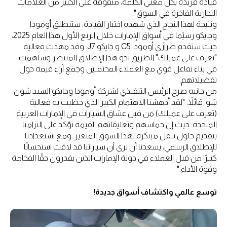
قيادة فريدة بكل معنى الكلمة، متفوقة على الكثير من العلامات
التجارية الفاخرة في السوق".
ونتيجة لهذا النجاح الذي شهده اختبار القيادة، ستنطلق أومودا
وجايكو رسيًما في أسواق الإمارات خلال الربع الأول هذا العام 2025،
حيث ستقدم طرازَي أومودا C5 و جايكو J7. وقد مهدت فعالية
"تعرف على عميلك" الطريق نحو هذا الإطلاق المنتظر وساهمت
في بناء تفاعل قوي مع العملاء المحتملين وجمع آراء قيمة حول
تفضيلاتهم.
من جانبه صرح الرئيس التنفيذي لشركة أومودا وجايكو السيد شون
شو، قائلاً: "لقد أدهشنا الاهتمام الكبير الذي حظيت به فعالية
(تعرف على عميلك) من قبل عشاق السيارات في الإمارات العربية
المتحدة. حيث إن حماسهم وتعليقاتهم القيمة تؤكد على التزامنا
بتقديم حلول تنقل مبتكرة لهذا السوق المتغير. ومع استعدادنا
للإطلاق الرسمي، يسعدنا أن نرى أن سياراتنا قد لاقت استحسانًا
كبيرًا من قبل العملاء في دولة الإمارات الذين يقدرون حقًا الفخامة
وقوة الأداء."
توسع عالمي واكتشاف أسواق جديدة!