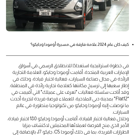
كيف كان عام 2024 علامة فارقة في مسيرة أومودا وجايكو؟
في خطوة استراتيجية استعدادًا للانطلاق الرسمي في أسواق
الإمارات العربية المتحدة، أقامت أومودا وجايكو، العلامة التجارية
الرائدة في مجال صناعة السيارات، فعالية اختبار قيادة، وذلك في
إطار سعيها إلى ترسيخ مكانتها كعلامة تجارية رائدة في المنطقة.
وقد أتاحت سلسلة فعاليات "تعرف على عميلك" التي أقيمت في
"Flat12" بمدينة دبي الملاحية، للعملاء فرصة فريدة لتجربة أحدث
ما توصلت إليه أومودا وجايكو من تكنولوجيا متطورة في عالم
السيارات.
وخلال فعالية اختبار القيادة، أقامت أومودا وجايكو 180 اختبار قيادة،
الأمر الذي منح الفرصة لعملائها المحتملين لاكتشاف مزايا
الطرازات الفريدة، بما في ذلك أومودا C5، جايكو J7 بالإضافة إلى