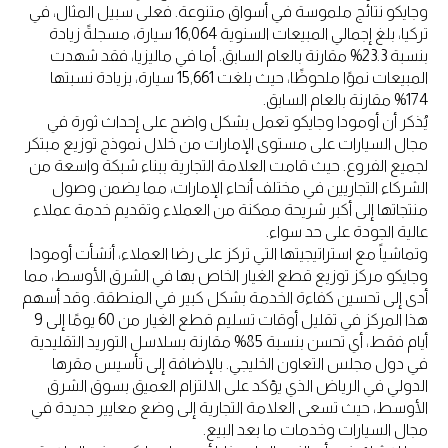
وجايكو نتائج ملموسة في أسواق متنوعة. فعلى سبيل المثال، في
تركيا، بلغ إجمالي المبيعات السنوية 16,064 سيارة، مسجلةً زيادة
بنسبة 23.3% مقارنة بالعام السابق. أما في ماليزيا، فقد شهدت
المبيعات نموًا ملحوظًا، حيث بلغت 15,661 سيارة، بزيادة نسبتها
174% مقارنة بالعام السابق.
يُذكر أن أومودا وجايكو تعمل بشكل واضح على إحداث ثورة في
مجال السيارات على مستوى الإمارات من خلال نموذج توزيع مبتكر
لجميع الفروع. حيث قامت العلامة التجارية ببناء شبكة واسعة من
الشركاء التجاريين في مختلف أنحاء الإمارات، مما يضمن وصول
منتجاتها إلى أكبر شريحة ممكنة من العملاء وتقديم خدمة عملاء
عالية الجودة على حد سواء.
وتماشياً مع استراتيجيتها التي تركز على رضا العملاء، أنشأت أومودا
وجايكو مركز توزيع قطع الغيار الخاص بها في الشرق الأوسط، مما
أدى إلى تحسين كفاءة الخدمة بشكل كبير في المنطقة. وقد أسهم
هذا المركز في تقليل أوقات تسليم قطع الغيار من 60 يومًا إلى 9
أيام فقط، أي تحسن بنسبة 85% مقارنة بسلاسل التوريد التقليدية
في دول مجلس التعاون الخليجي. بالإضافة إلى تأسيس مقرها
الدولي في الرياض الذي يؤكد على الالتزام العميق بسوق الشرق
الأوسط، حيث تسعى العلامة التجارية إلى وضع معايير جديدة في
مجال السيارات وخدمات ما بعد البيع.