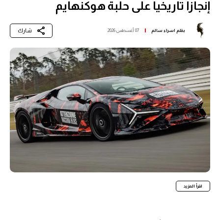
إنجازاً تاريخياً على حلبة هوكنهايم
شارك
بقلم
اسراء سالم
07 أغسطس 2026
اقرأ المزيد