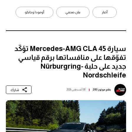
أخبار
بيان صحفي
أومودا وجايكو
سيارة Mercedes-AMG CLA 45 تؤكّد
تفوّقها على منافساتها برقم قياسي
جديد على حلبة Nürburgring-
Nordschleife
شارك
بقلم
موتور 283
08 أغسطس 2026