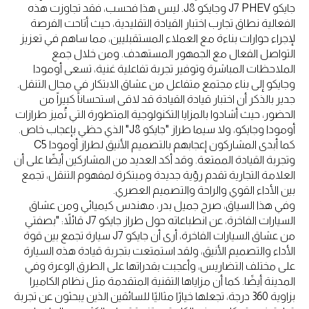
جايكو J7 PHEV وجايكو J8. ليس هذا فحسب، فقد تجاوزت هذه
الفعالية نطاق تجارب اختبار القيادة التقليدية، حيث أتاحت الفرصة
لإجراء حوارات بناءة مع العملاء المستقبليين، مما ساهم في تعزيز
التواصل الفعال مع الجمهور المستهدف. ومن خلال جمع
الملاحظات المباشرة وتوفير تجربة تفاعلية غنية، تسعى أومودا
وجايكو إلى بناء مجتمع متفاعل من عشاق الابتكار في مجال التنقل.
جدير بالذكر أن اختبار قيادة القيادة قد لاقى استحساناً كبيراً من
الحضور، حيث أشادوا بالمزايا التكنولوجية المتطورة التي تُميز طرازات
أومودا وجايكو، ولا سيما طراز "جايكو J8" الذي حظي بإعجاب خاص.
كما أبدى المشاركون إعجابهم بالتصميم الأنيق لطراز أومودا C5
وتجربة القيادة الممتعة. وقد أكد العديد من المشاركين أيضًا على أن
العلامة التجارية تقدم رؤية جديدة ومبتكرة لمفهوم التنقل، تجمع
بين الأداء القوي والراحة والتصميم العصري.
وفي هذا السياق، صرح جميل بدر، مهندس كيميائي ومن عشاق
السيارات الفاخرة، عن انطباعاته حول طراز جايكو J7 قائلاً: "بصفتي
من عشاق السيارات الفاخرة، أرى أن جايكو J7 سيارة تجمع بين قوة
الأداء والتصميم الأنيق، ولقد استمتعت بتجربة قيادة هذه السيارة
على مختلف التضاريس، وأعجبت بقدراتها على الطرق الوعرة وفي
المدينة أيضًا. كما أن مزاياها التقنية المتقدمة مثل نظام الكاميرا
بزاوية 360 درجة، تجعلها خيارًا مثاليًا للسائقين الذين يبحثون عن تجربة