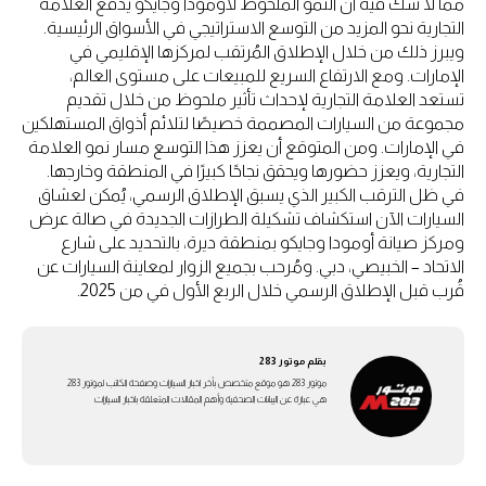
مما لا شك فيه أن النمو الملحوظ لأومودا وجايكو يدفع العلامة
التجارية نحو المزيد من التوسع الاستراتيجي في الأسواق الرئيسية.
ويبرز ذلك من خلال الإطلاق المُرتقب لمركزها الإقليمي في
الإمارات. ومع الارتفاع السريع للمبيعات على مستوى العالم،
تستعد العلامة التجارية لإحداث تأثير ملحوظ من خلال تقديم
مجموعة من السيارات المصممة خصيصًا لتلائم أذواق المستهلكين
في الإمارات. ومن المتوقع أن يعزز هذا التوسع مسار نمو العلامة
التجارية، ويعزز حضورها ويحقق نجاحًا كبيرًا في المنطقة وخارجها.
في ظل الترقب الكبير الذي يسبق الإطلاق الرسمي، يُمكن لعشاق
السيارات الآن استكشاف تشكيلة الطرازات الجديدة في صالة عرض
ومركز صيانة أومودا وجايكو بمنطقة ديرة، بالتحديد على شارع
الاتحاد – الخبيصي، دبي. ومُرحب بجميع الزوار لمعاينة السيارات عن
قُرب قبل الإطلاق الرسمي خلال الربع الأول في من 2025.
بقلم
موتور 283
موتور 283 هو موقع متخصص بأخر اخبار السيارات وصفحة الكاتب لموتور 283
هي عبارة عن اليبانات الصحفية وأهم المقالات المتعلقة باخبار السيارات