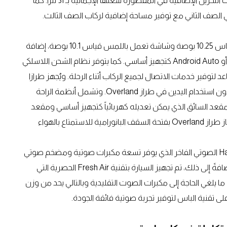
لإتاحة الدخول والخروج من السيارة بسهولة، فيما تعزز مساحات التخزين الإضافية في المقصورة سعتها الإجمالية بـ 31 لتراً. كما
ي الصف الثاني مع توفير مساحة إضافية لركاب الصف الثالث.
يأتي نظام المعلومات والترفيه مجهزاً بلوحة عدادات رقمية قياس 10.25 بوصة وشاشة تعمل باللمس قياس 10.1 بوصة، إضافة
إلى وظيفة توصيل الهاتف الذكي لاسلكياً عبر Apple CarPlay أو Android Auto كتجهيز أساسي. كما يتوفر نظام الشحن اللاسلكي
USB في جميع صفوف المقاعد لتوفير خدمات الاتصال لجميع الركاب أثناء الرحلة. ويُجهز طرازا
Overland وLimited+ بباب خلفي كهربائي، مع إمكانية فتحه دون استخدام اليدين في طراز Overland. وتشمل أنظمة الراحة
قعد السائق الذي يمكن تعديله كهربائياً كتجهيز أساسي ومقعد
الراكب الذي يمكن تعديله كهربائياً في طراز Overland. كما يمتاز طراز Overland بفتحة السقف البانورامية للاستمتاع بالهواء
وتتعزز تجربة القيادة في سيارة كوماندر بنظام Harman Kardon الصوتي الفاخر الذي يوفر تسعة مكبرات صوتية ومضخم صوتي
بقوة 450 واط لتوفير تجربة موسيقية مميزة لجميع الركاب. إضافةً إلى ذلك، تم تجهيز السيارة بتقنية Fresh Air الحصرية التي
يلغي الحاجة إلى مكبرات الصوت التقليدية وبالتالي يحد من وزن