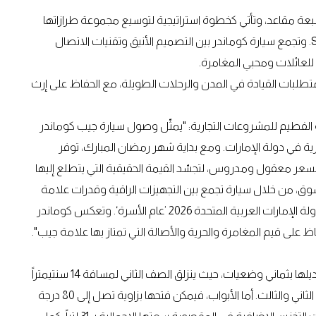
جيب كوماندر انطلاقة العلامة في فئة الـ D-SUV بسبعة مقاعد، وتأتي كخطوة استراتيجية لتوسيع مجموعة طرازاتها
في المنطقة بالاعتماد على مكانة جيب الرائدة في سيارات SUV. وتجمع سيارة كوماندر بين التصميم الأنيق وتقنيات الاتصال
ة للعائلات ومحبي المغامرة.
 متطلبات القيادة في المدن والرحلات الطويلة، مع الحفاظ على إرث
ة الفطيم للمشروعات التجارية: "يمثّل وصول سيارة جيب كوماندر
 في دولة الإمارات. ومع بداية شهر رمضان المبارك، توفر
زايا العملية بسعر معقول ومدروس، لتجسّد القيمة الحقيقية التي يتطلع إليها
سوق، من خلال سيارة تجمع بين التجهيزات الراقية وقدرات علامة
جيب® الفائقة للعائلات، وذلك في توقيت ينسجم مع إعلان دولة الإمارات العربية المتحدة 2026 ’عام الأسرة‘. وتعكس كوماندر
ظ على قيم المغامرة والحرية والأصالة التي تمتاز بها علامة جيب".
تتميز سيارة جيب كوماندر بثلاثة صفوف من المقاعد يمكن تعديلها بثماني وضعيات، حيث ينزلق الصف الثاني لمسافة 14 سنتيمتراً
لتوفير مساحة كافية للأقدام أو الأمتعة، ويمكن إمالة الصفين الثاني والثالث. أما الأبواب، فيمكن فتحها بزاوية تصل إلى 80 درجة