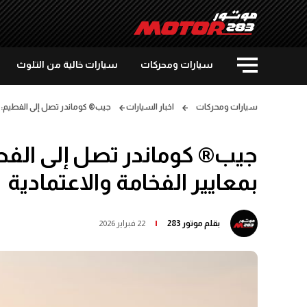
سيارات ومحركات
سيارات خالية من التلوث
سيارات ومحركات
اخبار السيارات
جيب® كوماندر تصل إلى الفطيم: أفضل خيار SUV عائلية بمعايير 
بمعايير الفخامة والاعتمادية
بقلم
موتور 283
22 فبراير 2026