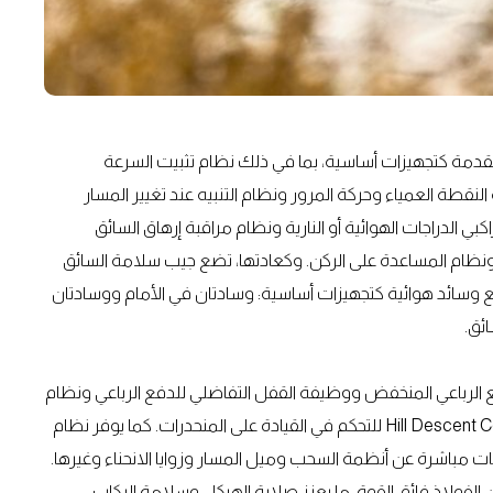
تقدمة كتجهيزات أساسية، بما في ذلك نظام تثبيت السرعة
النقطة العمياء وحركة المرور ونظام التنبيه عند تغيير المسار
ي الدراجات الهوائية أو النارية ونظام مراقبة إرهاق السائق
ً ونظام المساعدة على الركن. وكعادتها، تضع جيب سلامة السائق
 وسائد هوائية كتجهيزات أساسية: وسادتان في الأمام ووسادتان
ئق.
ع الرباعي المنخفض ووظيفة القفل التفاضلي للدفع الرباعي ونظام
التحكم في الجر Jeep Selec-Terrain® الحصري ونظام Hill Descent Control للتحكم في القيادة على المنحدرات. كما يوفر نظام
رة معلومات مباشرة عن أنظمة السحب وميل المسار وزوايا الانحناء وغيرها.
لمنصة المخصصة لتصنيع الطراز ما يصل إلى 79% من الفولاذ فائق القوة، ما يعزز صلابة الهيكل وسلامة الركاب.