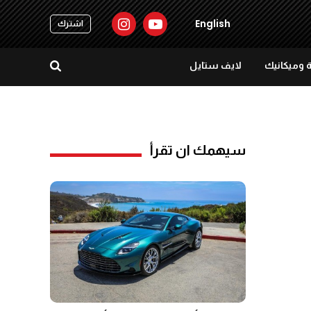
English
اشترك
 وميكانيك
لايف ستايل
سيهمك ان تقرأ