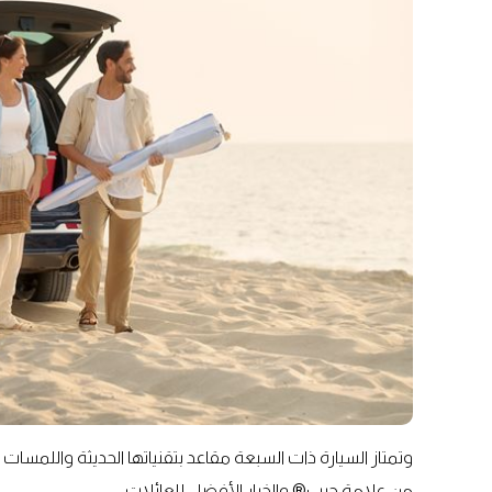
من علامة جيب® والخيار الأفضل للعائلات.