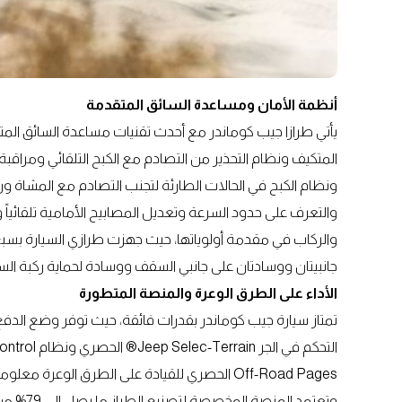
أنظمة الأمان ومساعدة السائق المتقدمة
يأتي طرازا جيب كوماندر مع أحدث تقنيات مساعدة السائق الم
المتكيف ونظام التحذير من التصادم مع الكبح التلقائي ومراقبة 
ونظام الكبح في الحالات الطارئة لتجنب التصادم مع المشاة وراكب
والتعرف على حدود السرعة وتعديل المصابيح الأمامية تلقائيا
والركاب في مقدمة أولوياتها، حيث جهزت طرازي السيارة بسبع
جانبيتان ووسادتان على جانبي السقف ووسادة لحماية ركبة السا
الأداء على الطرق الوعرة والمنصة المتطورة
تمتاز سيارة جيب كوماندر بقدرات فائقة، حيث توفر وضع الدف
Off-Road Pages الحصري للقيادة على الطرق الوع
وتعتمد ا