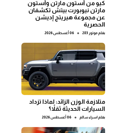
كيو من أستون مارتن وأستون
مارتن نيوبورت بيتش تكشفان
عن مجموعة هيريتج إديشن
الحصرية
●
بقلم
موتور 283
06 أغسطس 2026
متلازمة الوزن الزائد: لماذا تزداد
السيارات الحديثة ثقلاً؟
●
بقلم
اسراء سالم
06 أغسطس 2026