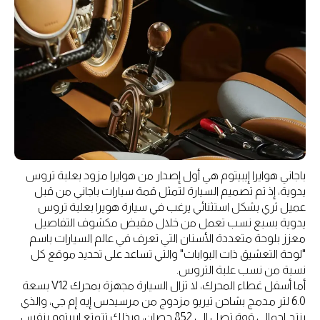
باجاني هوايرا إيبيتوم هي أول إصدار من هوايرا مزود بعلبة تروس
يدوية، إذ تم تصميم السيارة لتمثل قمة سيارات باجاني من قبل
عميل ثري بشكل استثنائي يرغب في سيارة هويرا بعلبة تروس
يدوية بسبع نسب تعمل من خلال مقبض مكشوف التفاصيل
معزز بلوحة متعددة الأسنان التي تعرف في عالم السيارات باسم
"لوحة التعشيق ذات البوابات" والتي تساعد على تحديد موقع كل
نسبة من نسب علبة التروس.
أما أسفل غطاء المحرك، لا تزال السيارة مجهزة بمحرك V12 بسعة
6.0 لتر مدمج بشاحن تيربو مزدوج من مرسيدس إيه إم جي، والذي
ينتج إجمالي قوة تصل إلى 852 حصان، وبذلك تتمتع إيبيتوم بنفس