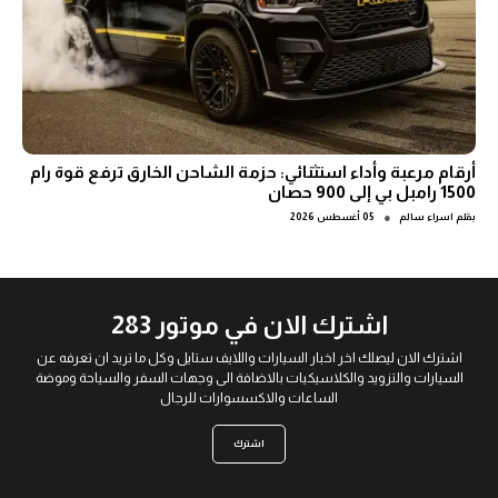
أرقام مرعبة وأداء استثنائي: حزمة الشاحن الخارق ترفع قوة رام
1500 رامبل بي إلى 900 حصان
●
بقلم
اسراء سالم
05 أغسطس 2026
اشترك الان في موتور 283
اشترك الان ليصلك اخر اخبار السيارات واللايف ستايل وكل ما تريد ان تعرفه عن
السيارات والتزويد والكلاسيكيات بالاضافة الى وجهات السفر والسياحة وموضة
الساعات والاكسسوارات للرجال
اشترك