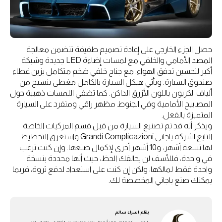
حصل الجزء الخارجي على إعادة تصميم طفيفة تتضمن معالجة
المصد الأمامي والخلفي مع لمسات إضاءة LED جديدة وشبكة
أكبر لتحسين تدفق الهواء. مع جناح خلفي ضخم متكامل يزين غطاء
صندوق السيارة. ويأتي هيكل السيارة بالكامل مغطى بنسيج من
ألياف الكربون باللون الأزرق الداكن. كما تضفي اللمسات ذهبية حول
المصابيح الأمامية وفي الجنوط مظهر راقي ومتفرد على السيارة
المتميزة بالفعل.
ويذكر أنه قد تم تصنيع السيارة من قبل قسم المركبات الخاصة
التابع لشركة باجاني Grandi Complicazioni واستغرق التخطيط
لها تسعة أشهر، و10 أشهر أخرى لإكمال صنعها. وإن كنت ترغب
في واحدة، فللأسف لن يحالفك الحظ، حيث أنها محددة بنسخة
واحدة فقط لمالكها، ولكن إن كنت على استعداد لدفع ثروة، فربما
يمكنك صنع باجاني المخصصة لك.
بقلم
اسراء سالم