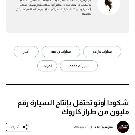
بالرغم من كونها طبيبة إلا أنها ولسنوات عدة اهتمت بالكتابة في عالم السيارات،
ثم شاركت في تطوير عدد من مواقع أخبار السيارات، لتقدم لعاشقي السيارات
أفضل تجربة ممكنة للاستمتاع بتصفح أخبار السيارات ومعرفة خبايا سياراتهم وأدق
تفاصيلها
سيارات خارقة
سيارات رياضية
أخبار
سيارات فخمة
المزيد...
شكودا أوتو تحتفل بإنتاج السيارة رقم
مليون من طراز كاروك
شارك
بقلم
موتور 283
31 يوليو 2026