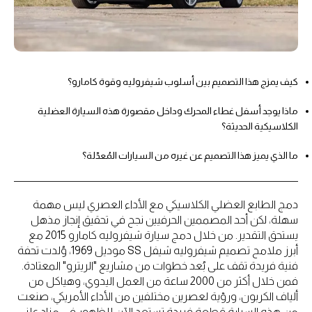
كيف يمزج هذا التصميم بين أسلوب شيفروليه وقوة كامارو؟
ماذا يوجد أسفل غطاء المحرك وداخل مقصورة هذه السيارة العضلية
الكلاسيكية الحديثة؟
ما الذي يميز هذا التصميم عن غيره من السيارات المُعدّلة؟
دمج الطابع العضلي الكلاسيكي مع الأداء العصري ليس مهمة
سهلة، لكن أحد المصممين الحرفيين نجح في تحقيق إنجاز مذهل
يستحق التقدير. من خلال دمج سيارة شيفروليه كامارو 2015 مع
أبرز ملامح تصميم شيفروليه شيفل SS موديل 1969، وُلدت تحفة
فنية فريدة تقف على بُعد خطوات من مشاريع "الريترو" المعتادة.
فمن خلال أكثر من 2000 ساعة من العمل اليدوي، وهياكل من
ألياف الكربون، ورؤية لعصرين مختلفين من الأداء الأمريكي، صنعت
من هذه السيارة قطعة فريدة تستعد الآن للظهور في مزاد علني.