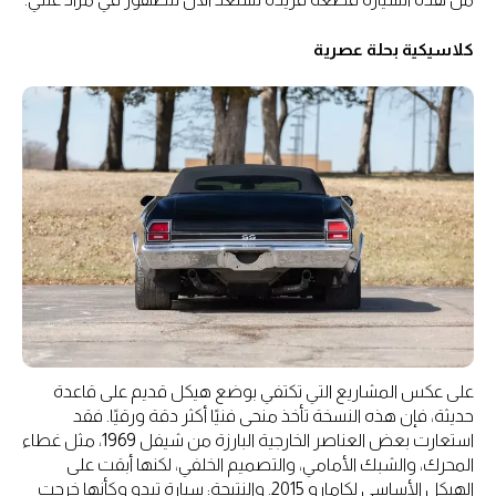
كلاسيكية بحلة عصرية
على عكس المشاريع التي تكتفي بوضع هيكل قديم على قاعدة
حديثة، فإن هذه النسخة تأخذ منحى فنيًا أكثر دقة ورقيًا. فقد
استعارت بعض العناصر الخارجية البارزة من شيفل 1969، مثل غطاء
المحرك، والشبك الأمامي، والتصميم الخلفي، لكنها أبقت على
الهيكل الأساسي لكامارو 2015. والنتيجة: سيارة تبدو وكأنها خرجت