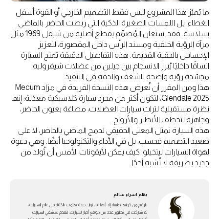
ما يُميّز هذا المشروع ليس فقط التصميم الخارجي أو القوة أسفل
الغطاء، بل اللمسات الصغيرة الذكية التي ربطت الحاضر بالماضي
بسلاسة. فقد استعان المُصمِّم بقطع أصلية من شيفل 1969 مثل
مرآة الرؤية الخلفية ومسند الرأس داخل المقصورة، لتعزيز
الإحساس بالحقبة القديمة. هذه التفاصيل الدقيقة تمنح السيارة
اتساقًا داخليًا يُبرز الانسجام بين جيلين من عضلات شيفروليه،
مجسّدة رؤية واضحة للشغف والدقة في التنفيذ.
هذا ومن المقرر أن تُعرض هذه النسخة الفريدة في مزاد Mecum
Glendale 2025، لتكون أكثر من مجرد سيارة كلاسيكية معدّلة؛ إنها
نظرة مستقبلية لتراث سيارات العضلات، مصاغة بعيون الحاضر،
وجاهزة لتخطف الأنظار والأرواح.
هذه السيارة تمثل المعنى الحقيقي لدمج الماضي بالحاضر، لا على
صعيد التصميم فحسب، بل في الأداء والتكنولوجيا أيضًا. وهي دعوة
لهواة السيارات ليتخيلوا كيف يمكن لأيقونات الأمس أن تُولد من
جديد بطريقة لا تُشبه أحدًا.
بقلم
اسراء سالم
بالرغم من كونها طبيبة إلا أنها ولسنوات عدة اهتمت بالكتابة في عالم السيارات،
ثم شاركت في تطوير عدد من مواقع أخبار السيارات، لتقدم لعاشقي السيارات