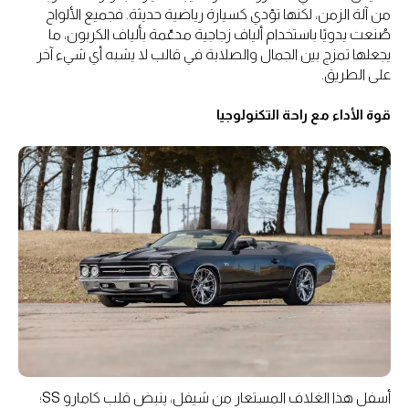
من آلة الزمن، لكنها تؤدي كسيارة رياضية حديثة. فجميع الألواح
صُنعت يدويًا باستخدام ألياف زجاجية مدعّمة بألياف الكربون، ما
يجعلها تمزج بين الجمال والصلابة في قالب لا يشبه أي شيء آخر
على الطريق.
قوة الأداء مع راحة التكنولوجيا
أسفل هذا الغلاف المستعار من شيفل، ينبض قلب كامارو SS؛