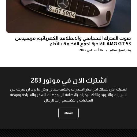
صوت المحرك السداسي والانطلاقة الكهربائية: مرسيدس
AMG GT 53 الفاخرة تجمع الفخامة بالأداء
●
بقلم
اسراء سالم
06 أغسطس 2026
اشترك الان في موتور 283
اشترك الان ليصلك اخر اخبار السيارات واللايف ستايل وكل ما تريد ان تعرفه عن
السيارات والتزويد والكلاسيكيات بالاضافة الى وجهات السفر والسياحة وموضة
الساعات والاكسسوارات للرجال
اشترك