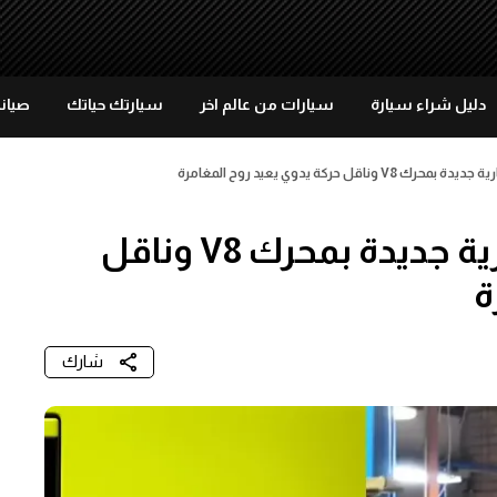
دليل شراء سيارة
سيارات من عالم اخر
سيارتك حياتك
صيانة
قل حركة يدوي يعيد روح المغامرة
عودة نيسان إكس تيرا: اختبارية جديدة بمحرك V8 وناقل
ة
شارك