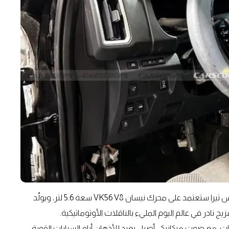
أكد المصمم المعروف "نيسمو نِك" أن النسخة الجديدة من إكس تيرا ستعتمد على محرك نيسان VK56 V8 سعة 5.6 لتر، ويولّد
نادر في عالم اليوم المليء بالناقلات الأوتوماتيكية.
ت، مع صوت ميكانيكي أصيل يعيد للأذهان أيام السيارات القوية