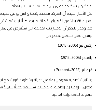
لاندكروزر نسخًا جديدة من رموزها، بقيت نيسان هادئة.
بمحرك V6 بدلًا من الكهرباء الكاملة، ما يجعلها أكثر واقعية في الأسواق التي لا تزال تعتمد على الوقود.
نيسان. فهي تستعير عناصر من:
إكس تيرا (2005–2015)
باثفندر (2005–2012)
فرونتير (2022–Present)
والنتيجة تصميم هجومي بملامح حديثة وخطوط قوية، مع تجه
وحوامل الإطارات الخلفية. والداخليات ستشهد تحديثًا شاملًا بت
صفوف للمغامرات العائلية.