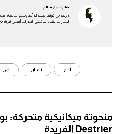
بقلم
اسراء سالم
بالرغم من كونها طبيبة إلا أنها ولسنوات عدة اهتم
السيارات، لتقدم لعاشقي السيارات أفضل تجربة ممكن
أخبار
نيسان
اس يو
منحوتة ميكانيكية متحركة: بو
Destrier الفريدة