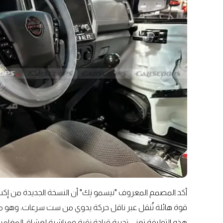
قوة هائلة تُنقل عبر ناقل حركة يدوي من ست سرعات، وهو مزيج 
هذه التوليفة تعني تجربة قيادة نقية ومباشرة لعشاق المغامرا