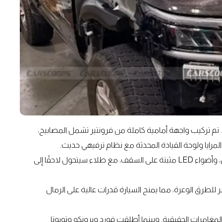
تم تركيب واجهة أمامية كاملة من فرونتير تشمل المصابيح،
والمرايا ولوحة القيادة المحدثة مع نظام ترفيهي حديث.
كما حصلت السيارة على غطاء محرك مهوّى من ألياف الكربون، وأضواء LED مثبتة على السقف، مع طلاء سيتحول لاحقًا إلى
للطرق الوعرة، مما يمنح السيارة قدرات عالية على الرمال
تقد عشاق نيسان سيارة المغامرات الحقيقية. وبينما أطلقت فورد وبرونكو وتويوتا