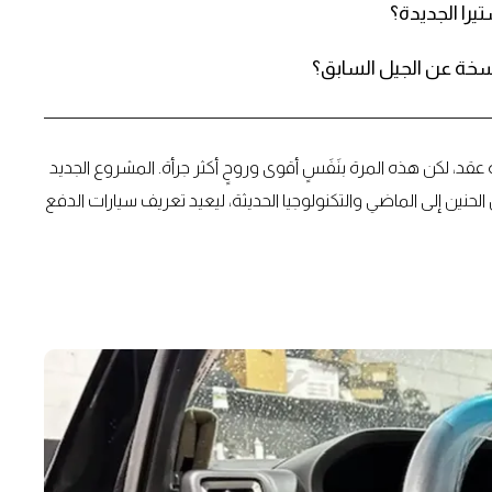
را الجديدة؟
لنسخة عن الجيل السابق؟
عقد، لكن هذه المرة بنَفَسٍ أقوى وروحٍ أكثر جرأة. المشروع الجديد
 نيسان إكس تيرا Concept Revival يجمع بين الحنين إلى الماضي والتكنولوجيا الحديثة، ليعيد تعريف سيارات الدفع