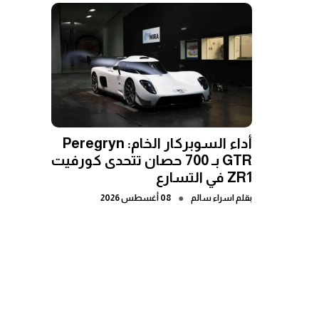
أداء السوبركار الخام: Peregryn
GTR بـ 700 حصان تتحدى كورفيت
ZR1 في التسارع
●
بقلم
اسراء سالم
08 أغسطس 2026