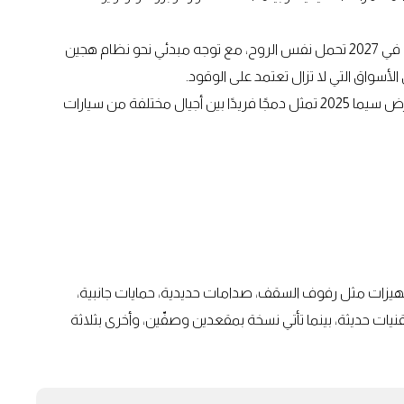
لكن الأخبار الجيدة أن الشركة تخطط لإطلاق اس يو في جديدة في 2027 تحمل نفس الروح، مع توجه مبدئي نحو نظام هجين
هذا وجدير بالذكر أن الاختباريات الجديدة التي ستُعرض في معرض سيما 2025 تمثل دمجًا فريدًا بين أجيال مختلفة من سيارات
يزات مثل رفوف السقف، صدامات حديدية، حمايات جانبية،
قنيات حديثة، بينما تأتي نسخة بمقعدين وصفّين، وأخرى بثلاثة