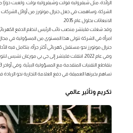
الرائدة، مثل شيفروليه فولت وشيفروليه بولت. ولعبت دورًا مح
الشركة، وساهمت في جعل جنرال موتورز من أوائل الشركات الكبر
الانبعاثات بحلول عام 2035.
وقد شغلت فليتشر منصب نائب الرئيس لنظم الدفع الكهربائي، ثم
امرأة في الشركة تتولى هذا المستوى من المسؤولية في مجال ال
جنرال موتورز نحو مستقبل كهربائي أكثر جرأة، يتكامل فيه الأدا
وفي عام 2022، انتقلت فليتشر إلى جي بي مورغان تشيس
تساهم بخبرتها العميقة في دفع العلامة التجارية نحو الريادة في
تكريم وتأثير عالمي