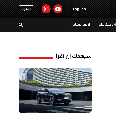
English
اشترك
 وميكانيك
لايف ستايل
سيهمك ان تقرأ