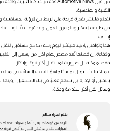
من قبل Automotive News عدة مرات. كما ا
التقنية والهندسية.
تتمتع فليتشر بقدرة فريدة على الربط بين الرؤية المستقبلية و
في طريقة التفكير وبناء فرق العمل. وقد عُرفت بأسلوب قياد
إبداعية.
هذا وتواصل باميلا فليتشر اليوم رسم ملامح مستقبل النقل ا
وكفاءة. إن قصتها تُعد مصدر إلهام لكل من يسعى إلى التغيير ف
فقط ممكنة، بل ضرورية لمستقبل أكثر تنوعًا وابتكارًا.
باميلا فليتشر تمثل نموذجًا ملهمًا للقيادة النسائية في مج
بالتحليل أو الإدارة، بل تسهم فعليًا في بناء المستقبل. رؤيتها ال
وسائل نقل أكثر استدامة وذكاءً.
بقلم
اسراء سالم
بالرغم من كونها طبيبة إلا أنها ولسنوات عدة اهتم
السيارات، لتقدم لعاشقي السيارات أفضل تجربة ممكن