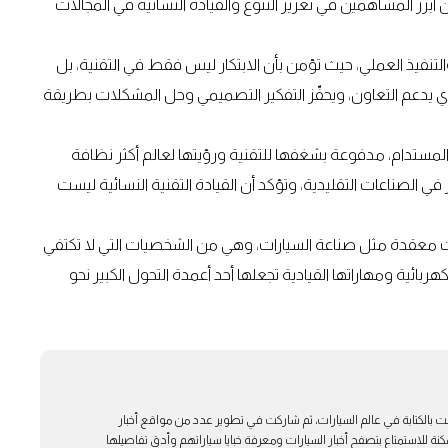
عتُبرت واحدة من أبرز المساهمين في تعزيز التنوع والقيادة النسائية في المجالات
التنفيذ العملي، حيث تؤمن بأن الابتكار ليس فقط في التقنية، بل
ي يدعم التعاون، ويحفّز التفكير التصميمي وحل المشكلات بطريقة
لمستدام، مدفوعة بشغفها للتقنية ورؤيتها لعالم أكثر نظافة
ي الصناعات التقليدية، وتؤكد أن القيادة التقنية النسائية ليست
الات معقدة مثل صناعة السيارات، وهي من الشخصيات التي لا تكتفي
كهربائية ومهاراتها القيادية تجعلها أحد أعمدة التحول الكبير نحو
ت بالكتابة في عالم السيارات، ثم شاركت في تطوير عدد من مواقع أخبار
ة للاستمتاع بتصفح أخبار السيارات ومعرفة خبايا سياراتهم وأدق تفاصيلها