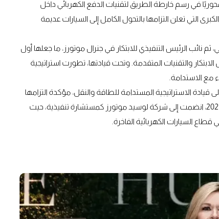
وريًا في رسم خارطة الطريق لتقنيات الدفع الكهربائي داخل
ى التي تعلن التزامها بالتحول الكامل إلى السيارات عديمة
 نائب الرئيس التنفيذي للابتكار في جنرال موتورز، ما جعلها أول
ابتكار والتقنيات المتقدمة. وتحت قيادتها، تطورت استراتيجية
ء مع الاستدامة.
 لتتولى قيادة الاستراتيجية المستدامة للطاقة والنقل، مؤكدة التزامها
بتقاطع التقنيات المتقدمة مع المسؤولية البيئية. وفي أواخر 2023، انضمت إلى شركة لوسيد موتورز كمستشارة تنفيذية، حيث
 قطاع السيارات الكهربائية الفاخرة.