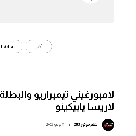
أخبار
قيادة ال
لامبورغيني تيميراريو والبطل
لاريسا يابيكينو
بقلم
موتور 283
11 يونيو 2026