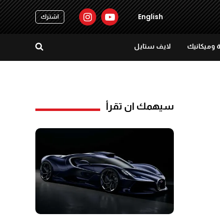
English
اشترك
 وميكانيك
لايف ستايل
سيهمك ان تقرأ