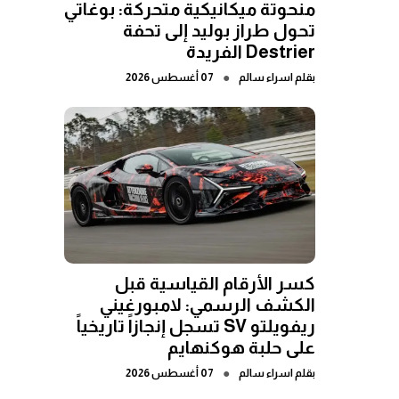
منحوتة ميكانيكية متحركة: بوغاتي
تحول طراز بوليد إلى تحفة
Destrier الفريدة
●
بقلم
اسراء سالم
07 أغسطس 2026
كسر الأرقام القياسية قبل
الكشف الرسمي: لامبورغيني
ريفويلتو SV تسجل إنجازاً تاريخياً
على حلبة هوكنهايم
●
بقلم
اسراء سالم
07 أغسطس 2026