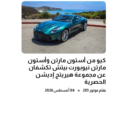
كيو من أستون مارتن وأستون
مارتن نيوبورت بيتش تكشفان
عن مجموعة هيريتج إديشن
الحصرية
●
بقلم
موتور 283
06 أغسطس 2026