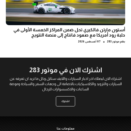
أستون مارتن فالكيري تحل ضمن المراكز الخمسة الأولى في
حلبة رود أمريكا مع صعود فانتاج إلى منصة التتويج
●
بقلم
موتور 283
07 أغسطس 2026
اشترك الان في موتور 283
اشترك الان ليصلك اخر اخبار السيارات واللايف ستايل وكل ما تريد ان تعرفه عن
السيارات والتزويد والكلاسيكيات بالاضافة الى وجهات السفر والسياحة وموضة
الساعات والاكسسوارات للرجال
اشترك
معلومات عنا