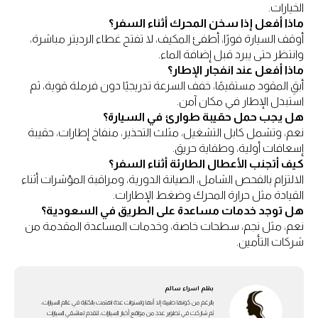
الخيارات.
ماذا أفعل إذا سخن المحرك أثناء السفر؟
أوقف السيارة فورًا، أطفئ المكيف، لا تفتح غطاء الرديتر مباشرة،
وانتظر حتى يبرد قبل إضافة الماء.
ماذا أفعل عند انفجار الإطار؟
أبقِ المقود مستقيمًا، خفف السرعة تدريجيًا دون فرملة قوية، ثم
استبدل الإطار في مكان آمن.
هل يجب حمل حقيبة طوارئ في السيارة؟
نعم، وتشمل كابل التشغيل، مثلث التحذير، منفاخ إطارات، حقيبة
إسعافات أولية، وطفاية حريق.
كيف أتجنب الأعطال الطارئة أثناء السفر؟
الالتزام بالفحص الشامل، الصيانة الدورية، ومراقبة المؤشرات أثناء
القيادة مثل حرارة المحرك وضغط الإطارات.
هل توجد خدمات مساعدة على الطريق في السعودية؟
نعم، مثل نجم، سطحات خاصة، وخدمات المساعدة المقدمة من
شركات التأمين.
بقلم
اسراء سالم
بالرغم من كونها طبيبة إلا أنها ولسنوات عدة اهتمت بالكتابة في عالم السيارات،
ثم شاركت في تطوير عدد من مواقع أخبار السيارات، لتقدم لعاشقي السيارات