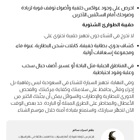
احرص على وجود عواكس خلفية وأضواء توقف قوية لزيادة
وضوحك أمام السائقين الآخرين.
حقيبة الطوارئ الشتوية
لا تخرج في الشتاء دون تجهيز حقيبة تحتوي على:
كشاف يدوي، بطانية خفيفة، كابلات شحن البطارية، عبوة ماء،
ومجموعة إسعافات أولية.
في المناطق الجبلية مثل الباحة أو عسير، أضف حبال سحب
وعلبة وقود احتياطية.
وفي النهاية، تجهيز السيارة للشتاء في السعودية ليس رفاهية بل
إجراء وقائي يحافظ على سلامتك وكفاءة مركبتك. والفحص
الدوري للبطارية والإطارات والسوائل يمكن أن يجنّبك الكثير من
الأعطال والمخاطر على الطرق المبتلة أو الباردة. خذ بعض الوقت
الآن لتجهّز سيارتك، واستمتع بقيادة آمنة خلال موسم الشتاء.
بقلم
اسراء سالم
بالرغم من كونها طبيبة إلا أنها ولسنوات عدة اهتمت بالكتابة في عالم السيارات،