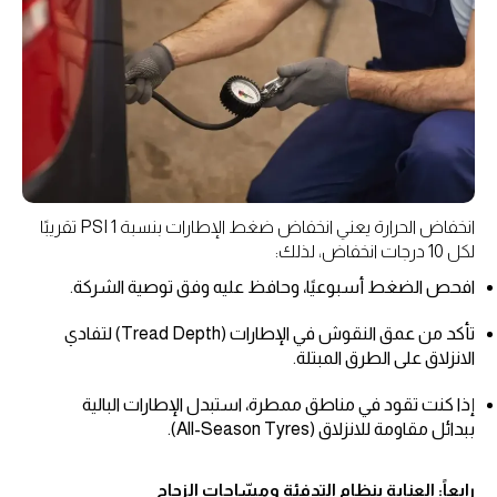
انخفاض الحرارة يعني انخفاض ضغط الإطارات بنسبة 1 PSI تقريبًا
لكل 10 درجات انخفاض، لذلك:
افحص الضغط أسبوعيًا، وحافظ عليه وفق توصية الشركة.
تأكد من عمق النقوش في الإطارات (Tread Depth) لتفادي
الانزلاق على الطرق المبتلة.
إذا كنت تقود في مناطق ممطرة، استبدل الإطارات البالية
ببدائل مقاومة للانزلاق (All-Season Tyres).
رابعاً: العناية بنظام التدفئة ومسّاحات الزجاج