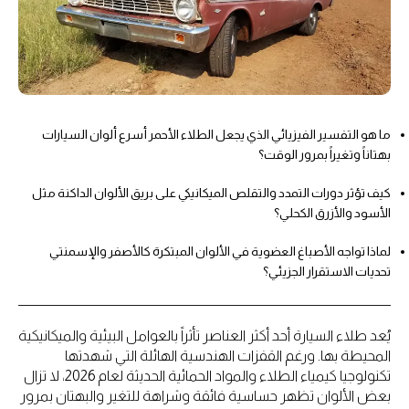
ما هو التفسير الفيزيائي الذي يجعل الطلاء الأحمر أسرع ألوان السيارات
بهتاناً وتغيراً بمرور الوقت؟
كيف تؤثر دورات التمدد والتقلص الميكانيكي على بريق الألوان الداكنة مثل
الأسود والأزرق الكحلي؟
لماذا تواجه الأصباغ العضوية في الألوان المبتكرة كالأصفر والإسمنتي
تحديات الاستقرار الجزيئي؟
يُعد طلاء السيارة أحد أكثر العناصر تأثراً بالعوامل البيئية والميكانيكية
المحيطة بها. ورغم القفزات الهندسية الهائلة التي شهدتها
تكنولوجيا كيمياء الطلاء والمواد الحمائية الحديثة لعام 2026، لا تزال
بعض الألوان تظهر حساسية فائقة وشراهة للتغير والبهتان بمرور