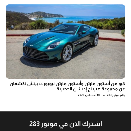
كيو من أستون مارتن وأستون مارتن نيوبورت بيتش تكشفان
عن مجموعة هيريتج إديشن الحصرية
●
بقلم
موتور 283
06 أغسطس 2026
اشترك الان في موتور 283