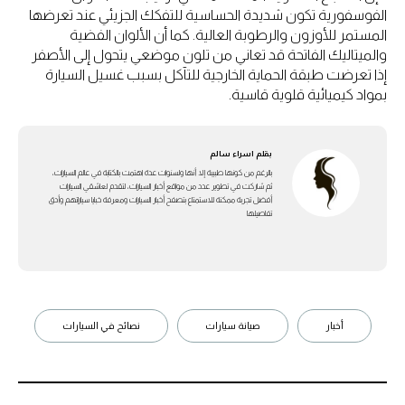
الفوسفورية تكون شديدة الحساسية للتفكك الجزيئي عند تعرضها
المستمر للأوزون والرطوبة العالية. كما أن الألوان الفضية
والميتاليك الفاتحة قد تعاني من تلون موضعي يتحول إلى الأصفر
إذا تعرضت طبقة الحماية الخارجية للتآكل بسبب غسيل السيارة
بمواد كيميائية قلوية قاسية.
بقلم
اسراء سالم
بالرغم من كونها طبيبة إلا أنها ولسنوات عدة اهتمت بالكتابة في عالم السيارات،
ثم شاركت في تطوير عدد من مواقع أخبار السيارات، لتقدم لعاشقي السيارات
أفضل تجربة ممكنة للاستمتاع بتصفح أخبار السيارات ومعرفة خبايا سياراتهم وأدق
تفاصيلها
أخبار
صيانة سيارات
نصائح في السيارات