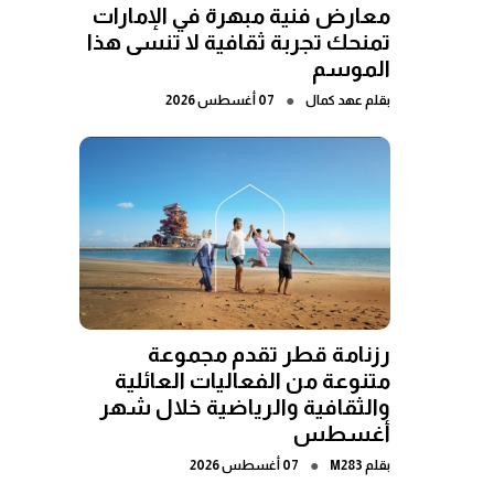
معارض فنية مبهرة في الإمارات
تمنحك تجربة ثقافية لا تنسى هذا
الموسم
●
بقلم
عهد كمال
07 أغسطس 2026
رزنامة قطر تقدم مجموعة
متنوعة من الفعاليات العائلية
والثقافية والرياضية خلال شهر
أغسطس
●
بقلم
M283
07 أغسطس 2026