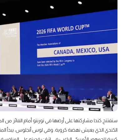
ستفتتح كندا مشاركتها على أرضها في تورنتو أمام الفائز من ا
الكندي الذي يعيش نهضة كروية. وفي لوس أنجلوس، يبدأ المنتخ
كبيرة للجمهور الأمريكي الراغب في إثبات قدرته على المنافسة