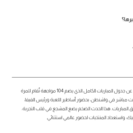
رها؟
مع اقتراب كأس العالم 2026، ازداد الحماس بعد الكشف رسمياً عن جدول المباريات الكامل الذي يضم 104 مواجهة تُقام للمرة
 منتخباً. الإعلان جاء خلال بث مباشر في واشنطن، بحضور أساطير اللعبة ورئيس الفيفا،
المباريات. هذا الحدث الضخم يضع المشجع في قلب التجربة،
ك، واستعداد المنتخبات لحضور عالمي استثنائي.