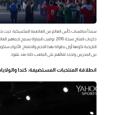
ستبدأ منافسات كأس العالم من العاصمة المكسيكية، حيث يلت
ذكريات افتتاح نسخة 2010. توقيت المباراة يس
التاريخية لكونها أول بطولة بهذا الحجم والانفتاح. الأجواء ست
بين المدربين وتجدد لقائهم على الملعب ذاته بعد عقود.
انطلاقة المنتخبات المستضيفة: كندا والولايا