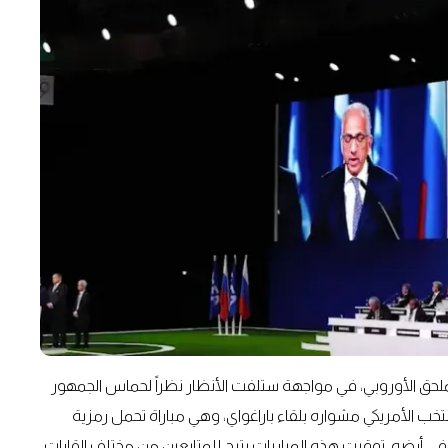
لملحق الأوروبي، في مواجهة ستلفت الأنظار نظراً لحماس الجمهور
ب الأمريكي مشواره بلقاء باراغواي، وهي مباراة تحمل رمزية
 في أرضه. توقيت هذه المباريات يتيح للمتابعين من مختلف القارات