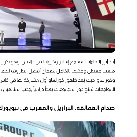
ملعب مغطى ومكيف بالكامل لضمان أفضل الظروف للجماهير والل
وكوراساو، حيث يُعد ظهور كوراساو أول مشاركة لها في كأس 
المواجهات تمنح دور المجموعات بعداً درامياً يجذب المتابعين من
صدام العمالقة: البرازيل والمغرب في نيويور