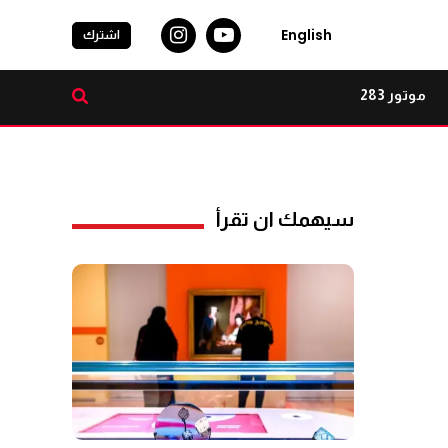
English
اشترك
موتور 283
سيهمك ان تقرأ