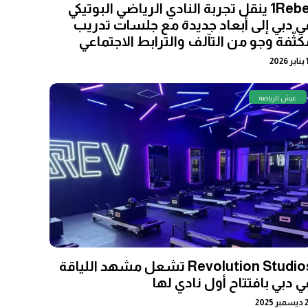
1Rebel ينقل تجربة النادي الرياضي البوتيكي
ي دبي إلى أبعاد جديدة مع جلسات تدريب
كثّفة وجو من التآلف والترابط الاجتماعي
202
عيش الرياضة
Revolution Studios تشعل مشهد اللياقة
ي دبي بافتتاح أول نادي لها
 2025