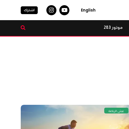
English
اشترك
موتور 283
عيش الرياضة