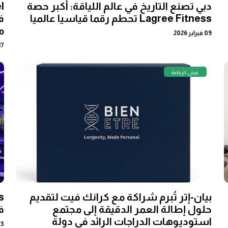
دبي تصنع التاريخ في عالم اللياقة: أكبر حصة
Lagree Fitness تحطم رقما قياسيا عالميا
ف
م
09 فبراير 2026
17 يناير 6
عيش الرياضة
بيان-إتر تُبرم شراكة مع كرانك فيت لتقديم
حلول إطالة العمر الدقيقة إلى مجتمع
ف
استوديوهات الدراجات الرائد في دولة
23 ديسمبر