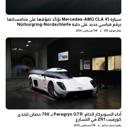
سيارة Mercedes-AMG CLA 45 تؤكّد تفوّقها على منافساتها
برقم قياسي جديد على حلبة Nürburgring-Nordschleife
●
بقلم
موتور 283
08 أغسطس 2026
أداء السوبركار الخام: Peregryn GTR بـ 700 حصان تتحدى
كورفيت ZR1 في التسارع
●
بقلم
اسراء سالم
08 أغسطس 2026