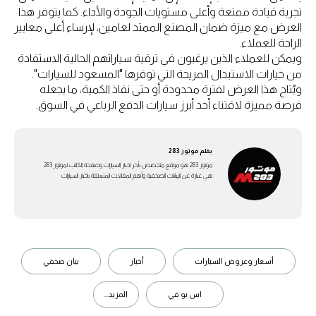
تجربة قيادة ممتعة وأعلى مستويات الجودة والأداء. كما يتوفر هذا
العرض مع ميزة ضمان المصنع الممتد لعامين، لإرساء أعلى معايير
الراحة للعملاء.
ويمكن للعملاء الذين يرغبون في ترقية سياراتهم الحالية الاستفادة
من خيارات الاستبدال المريحة التي توفرها "المسعود للسيارات".
ويُتاح هذا العرض لفترة محدودة أو حتى نفاذ الكمية، ما يجعله
فرصة مميزة لاقتناء أحد أبرز سيارات الدفع الرباعي في السوق.
بقلم
موتور 283
موتور 283 هو موقع متخصص بأخر اخبار السيارات وصفحة الكاتب لموتور 283
هي عبارة عن اليبانات الصحفية وأهم المقالات المتعلقة باخبار السيارات
أسعار وعروض السيارات
أخبار
بيان صحفي
اس يو في
المزيد...