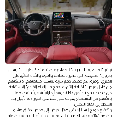
توفر "المسعود للسيارات" للعملاء فرصة امتلاك طرازات "نيسان
باترول" المتنوعة، التي تتميز بالفخامة والقوة والأداء الفائق على
الطرق الوعرة، مع خطط دفع مرنة تناسب احتياجاتهم. إذ يمكنهم
من خلال عرض "القيادة الآن، والدفع في العام القادم" الاستفادة
من خطط دفع تبدأ من 3,143 درهماً إماراتياً شهرياً فقط، مما
يُمكّنهم من الاستمتاع بقيادة سياراتهم على الفور، مع تأجيل بدء
السداد إلى العام المقبل.
وتخضع جميع السيارات في هذا العرض إلى فحص دقيق وشامل
يتضمن 167 نقطة، بالإضافة إلى عملية إعادة تأهيل دقيقة لضمان