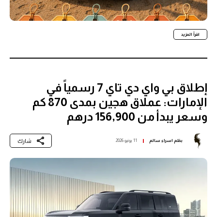
اقرأ المزيد
إطلاق بي واي دي تاي 7 رسمياً في
الإمارات: عملاق هجين بمدى 870 كم
وسعر يبدأ من 156,900 درهم
شارك
بقلم
اسراء سالم
11 يونيو 2026