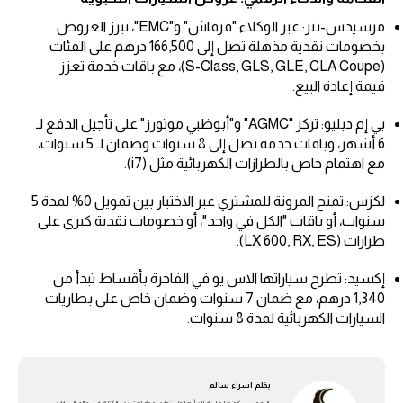
مرسيدس-بنز: عبر الوكلاء "قرقاش" و"EMC"، تبرز العروض
بخصومات نقدية مذهلة تصل إلى 166,500 درهم على الفئات
(S-Class, GLS, GLE, CLA Coupe)، مع باقات خدمة تعزز
قيمة إعادة البيع.
بي إم دبليو: تركز "AGMC" و"أبوظبي موتورز" على تأجيل الدفع لـ
6 أشهر، وباقات خدمة تصل إلى 8 سنوات وضمان لـ 5 سنوات،
مع اهتمام خاص بالطرازات الكهربائية مثل (i7).
لكزس: تمنح المرونة للمشتري عبر الاختيار بين تمويل 0% لمدة 5
سنوات، أو باقات "الكل في واحد"، أو خصومات نقدية كبرى على
طرازات (LX 600, RX, ES).
إكسيد: تطرح سياراتها الاس يو في الفاخرة بأقساط تبدأ من
1,340 درهم، مع ضمان 7 سنوات وضمان خاص على بطاريات
السيارات الكهربائية لمدة 8 سنوات.
بقلم
اسراء سالم