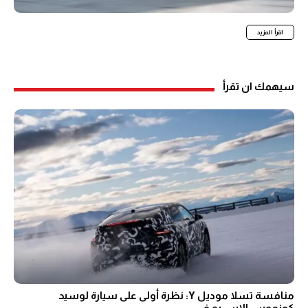
اقرأ المزيد
سيهمك ان تقرأ
منافسة تسلا موديل Y: نظرة أولى على سيارة لوسيد
كوزموس الاس يو في