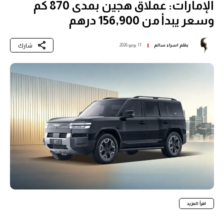
الإمارات: عملاق هجين بمدى 870 كم
وسعر يبدأ من 156,900 درهم
شارك
بقلم
اسراء سالم
11 يونيو 2026
اقرأ المزيد