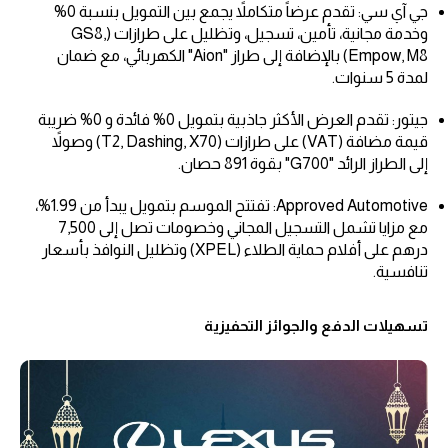
جي آي سي: تقدم عرضاً متكاملاً يجمع بين التمويل بنسبة 0%
وخدمة مجانية، تأمين، تسجيل، وتظليل على طرازات (GS8,
Empow, M8) بالإضافة إلى طراز "Aion" الكهربائي، مع ضمان
لمدة 5 سنوات.
جيتور: تقدم العرض الأكثر جاذبية بتمويل 0% فائدة و 0% ضريبة
قيمة مضافة (VAT) على طرازات (T2, Dashing, X70) وصولاً
إلى الطراز الرائد "G700" بقوة 891 حصان.
Approved Automotive: تفتتح الموسم بتمويل يبدأ من 1.99%،
مع مزايا تشمل التسجيل المجاني وخصومات تصل إلى 7,500
درهم على أفلام حماية الطلاء (XPEL) وتظليل النوافذ بأسعار
تنافسية.
تسهيلات الدفع والجوائز التحفيزية