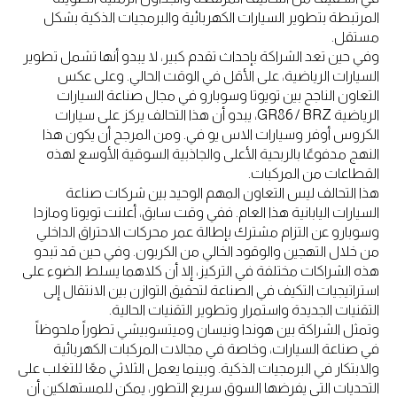
المرتبطة بتطوير السيارات الكهربائية والبرمجيات الذكية بشكل
مستقل.
وفي حين تعد الشراكة بإحداث تقدم كبير، لا يبدو أنها تشمل تطوير
السيارات الرياضية، على الأقل في الوقت الحالي. وعلى عكس
التعاون الناجح بين تويوتا وسوبارو في مجال صناعة السيارات
الرياضية GR86 / BRZ، يبدو أن هذا التحالف يركز على سيارات
الكروس أوفر وسيارات الاس يو في. ومن المرجح أن يكون هذا
النهج مدفوعًا بالربحية الأعلى والجاذبية السوقية الأوسع لهذه
القطاعات من المركبات.
هذا التحالف ليس التعاون المهم الوحيد بين شركات صناعة
السيارات اليابانية هذا العام. ففي وقت سابق، أعلنت تويوتا ومازدا
وسوبارو عن التزام مشترك بإطالة عمر محركات الاحتراق الداخلي
من خلال التهجين والوقود الخالي من الكربون. وفي حين قد تبدو
هذه الشراكات مختلفة في التركيز، إلا أن كلاهما يسلط الضوء على
استراتيجيات التكيف في الصناعة لتحقيق التوازن بين الانتقال إلى
التقنيات الجديدة واستمرار وتطوير التقنيات الحالية.
وتمثل الشراكة بين هوندا ونيسان وميتسوبيشي تطوراً ملحوظاً
في صناعة السيارات، وخاصة في مجالات المركبات الكهربائية
والابتكار في البرمجيات الذكية. وبينما يعمل الثلاثي معًا للتغلب على
التحديات التي يفرضها السوق سريع التطور، يمكن للمستهلكين أن