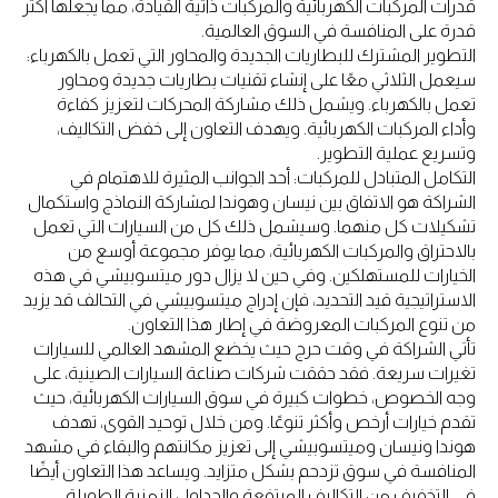
قدرات المركبات الكهربائية والمركبات ذاتية القيادة، مما يجعلها أكثر
قدرة على المنافسة في السوق العالمية.
التطوير المشترك للبطاريات الجديدة والمحاور التي تعمل بالكهرباء:
سيعمل الثلاثي معًا على إنشاء تقنيات بطاريات جديدة ومحاور
تعمل بالكهرباء. ويشمل ذلك مشاركة المحركات لتعزيز كفاءة
وأداء المركبات الكهربائية. ويهدف التعاون إلى خفض التكاليف،
وتسريع عملية التطوير.
التكامل المتبادل للمركبات: أحد الجوانب المثيرة للاهتمام في
الشراكة هو الاتفاق بين نيسان وهوندا لمشاركة النماذج واستكمال
تشكيلات كل منهما. وسيشمل ذلك كل من السيارات التي تعمل
بالاحتراق والمركبات الكهربائية، مما يوفر مجموعة أوسع من
الخيارات للمستهلكين. وفي حين لا يزال دور ميتسوبيشي في هذه
الاستراتيجية قيد التحديد، فإن إدراج ميتسوبيشي في التحالف قد يزيد
من تنوع المركبات المعروضة في إطار هذا التعاون.
تأتي الشراكة في وقت حرج حيث يخضع المشهد العالمي للسيارات
تغيرات سريعة. فقد حققت شركات صناعة السيارات الصينية، على
وجه الخصوص، خطوات كبيرة في سوق السيارات الكهربائية، حيث
تقدم خيارات أرخص وأكثر تنوعًا. ومن خلال توحيد القوى، تهدف
هوندا ونيسان وميتسوبيشي إلى تعزيز مكانتهم والبقاء في مشهد
المنافسة في سوق تزدحم بشكل متزايد. ويساعد هذا التعاون أيضًا
في التخفيف من التكاليف المرتفعة والجداول الزمنية الطويلة