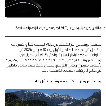
ما الذي يميز مرسيدس-بنز VLE الجديدة من حيث الراحة والمساحة؟
تستعد مرسيدس-بنز للكشف عن VLE الجديدة كلياً والكهربائية
بالكامل في عرضها العالمي الأول يوم 10 مارس 2026 في
شتوتغارت، مهد ابتكار السيارة. وتمثل VLE أول طراز من
مرسيدس-بنز يعتمد على هندسة الحافلات الجديدة كلياً، المصممة
بأسلوب معياري وقابل للتوسع، لتدشّن بذلك حقبة جديدة بالكامل
في عالم المركبات متعددة الاستخدامات.
مرسيدس-بنز VLE الجديدة وتجربة تنقّل فاخرة