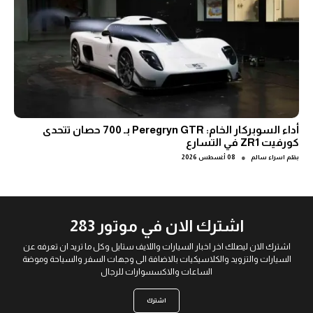
أداء السوبركار الخام: Peregryn GTR بـ 700 حصان تتحدى
كورفيت ZR1 في التسارع
●
بقلم
اسراء سالم
08 أغسطس 2026
اشترك الان في موتور 283
اشترك الان ليصلك اخر اخبار السيارات واللايف ستايل وكل ما تريد ان تعرفه عن
السيارات والتزويد والكلاسيكيات بالاضافة الى وجهات السفر والسياحة وموضة
الساعات والاكسسوارات للرجال
اشترك