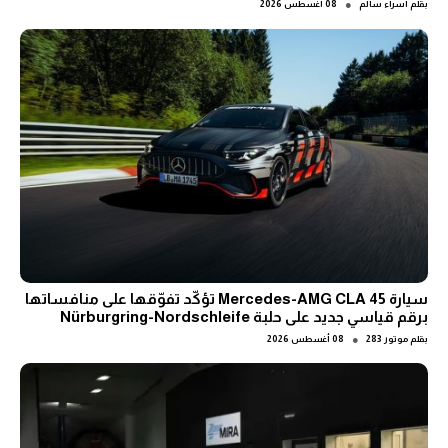
●
بقلم
اسراء سالم
08 أغسطس 2026
سيارة Mercedes-AMG CLA 45 تؤكّد تفوّقها على منافساتها
برقم قياسي جديد على حلبة Nürburgring-Nordschleife
●
بقلم
موتور 283
08 أغسطس 2026