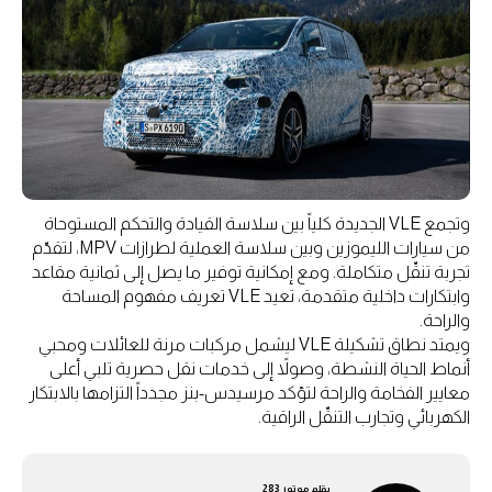
وتجمع VLE الجديدة كلياً بين سلاسة القيادة والتحكم المستوحاة
من سيارات الليموزين وبين سلاسة العملية لطرازات MPV، لتقدّم
تجربة تنقّل متكاملة. ومع إمكانية توفير ما يصل إلى ثمانية مقاعد
وابتكارات داخلية متقدمة، تعيد VLE تعريف مفهوم المساحة
والراحة.
ويمتد نطاق تشكيلة VLE ليشمل مركبات مرنة للعائلات ومحبي
أنماط الحياة النشطة، وصولاً إلى خدمات نقل حصرية تلبي أعلى
معايير الفخامة والراحة لتؤكد مرسيدس-بنز مجدداً التزامها بالابتكار
الكهربائي وتجارب التنقّل الراقية.
بقلم
موتور 283