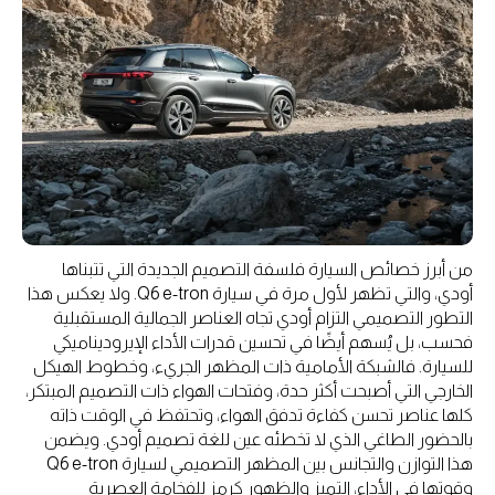
من أبرز خصائص السيارة فلسفة التصميم الجديدة التي تتبناها
أودي، والتي تظهر لأول مرة في سيارة Q6 e-tron. ولا يعكس هذا
التطور التصميمي التزام أودي تجاه العناصر الجمالية المستقبلية
فحسب، بل يُسهم أيضًا في تحسين قدرات الأداء الإيروديناميكي
للسيارة. فالشبكة الأمامية ذات المظهر الجريء، وخطوط الهيكل
الخارجي التي أصبحت أكثر حدة، وفتحات الهواء ذات التصميم المبتكر،
كلها عناصر تحسن كفاءة تدفق الهواء، وتحتفظ في الوقت ذاته
بالحضور الطاغي الذي لا تخطئه عين للغة تصميم أودي. ويضمن
هذا التوازن والتجانس بين المظهر التصميمي لسيارة Q6 e-tron
وقوتها في الأداء، التميز والظهور كرمزٍ للفخامة العصرية