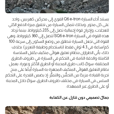
يستند أداء السيارة Q6 e-tron القوي إلى محركَين كهربيين، واحد
على كل محور، وبذلك تتمكن السيارة من تحقيق ميزة الدفع الكلي
للعجلات، وإخراج قوة إجمالية تصل إلى 285 كيلوواط، بينما تزداد
هذه القوة في السيارة SQ6 e-tron لتصل إلى 360 كيلوواط، وهي
القوة التي تجعل السيارة تنطلق من وضع السكون إلى سرعة 100
كم/ساعة في 4.3 ثوانٍ فقط (باستخدام وظيفة التعزيز). بخلاف
ذلك، يأتي الطرازان بنظام تعليق هوائي متكيف يكفل السلاسة
الكاملة والدقة التامة في التحكم في السيارة في ظروف الطرق
المختلفة؛ سواءٌ كانت طرق المدينة أو الطرق الأكثر وعورة. يعمل
نظام التعليق الهوائي المتكيف المجهزة به السيارة أيضًا على منح
تجربة القيادة مزيدًا من التحسُّن والتميُّز؛ إذ يضمن القدرة على التحكم
السلس في السيارة في مختلف ظروف الطرق، سواءٌ داخل المدينة
أو على الطرق غير الممهدة.
جمالٌ تصميمي دون تنازل عن الكفاءة