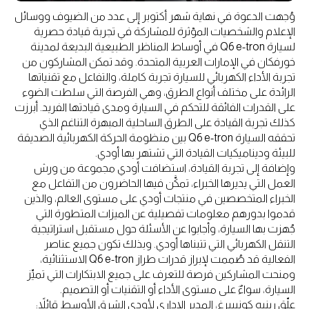
وُجهت الدعوة في نهاية شهر أكتوبر إلى عدد من الضيوف ووسائل
الإعلام والشخصيات المؤثرة للمشاركة في تجربة قيادة حصرية
لسيارة Q6 e-tron في أوساط المناظر الطبيعية البديعة لمدينة
خورفكان في الإمارات العربية المتحدة. وقد تمكن المشاركون من
تجربة الأداء الكهربائي للسيارة تجربة كاملة، والتفاعل مع تقنياتها
الرائدة على مختلف أنواع الطرق، وهي الفرصة التي سلطت الضوء
على القدرات الفائقة للتحكم في السيارة ومدى قيادتها الفريد. أبرزت
كذلك تجربة القيادة على الطرق الساحلية المبهرة التناغم الذي
تحققه السيارة Q6 e-tron بين منظومة الحركة الكهربائية الصديقة
للبيئة وديناميكيات القيادة التي تشتهر بها أودي.
وإضافة إلى تجربة القيادة، استضافت أودي مجموعة من ورش
العمل التي يديرها الخبراء، تمكَّن فيها الحاضرون من التفاعل مع
الخبراء المتخصصين في منتجات أودي على مستوى العالم، والذين
قدموا بدورهم معلومات تفصيلية عن الميزات المتطورة التي
جُهزت بها السيارة، وأجابوا عن الأسئلة حول مستقبل استراتيجية
التنقل الكهربائي التي تتبناها أودي. وبذلك تكون جميع عناصر
الفعالية قد صُممت لإبراز قدرات طراز Q6 e-tron الاستثنائية،
ومنحت المشاركين فرصة للتعرف على جميع الابتكارات التي تميِّز
السيارة، سواءٌ على مستوى الأداء أو التقنيات أو التصميم.
علّق رينيه كونيبيرغ، المدير الإداري لأودي الشرق الأوسط قائلاً: