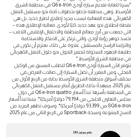
"يسرنا للغاية تقديم سيارة أودي Q6 e-tron في منطقة الشرق
الأوسط، وهي منطقة تخطو بخطوات ثابتة نحو مستقبل التنقل
الكهربائي. هذه الفعالية ليست مجرد إطلاق لطراز جديد، بل هي
نقطة انطلاق نحو عهد جديد كليًا لأودي. فعالية الإطلاق هذه –
التي جمعت بين أبرز معالم المنطقة والاحتفال الإقليمي اللافت –
تجسد جوهر رؤية أودي، والتي ترتكز على الابتكار والاستدامة
والتزامنا الراسخ بالمستقبل. علاوة على ذلك، نعتزم أن نكون في
طليعة الجهود المبذولة لتحفيز التحول نحو حلول التنقل الكهربائي
في منطقة الشرق الأوسط."
تتوفر الآن السيارة أودي Q6 e-tron للطلب المسبق من الوكيل
المحلي، ومن المقرر أن تصل السيارة إلى صالات العرض في
مختلف أسواق منطقة الشرق الأوسط بداية من الربع الأول من
عام 2025، ممهدةً بذلك الطريقَ أمام مستقبل التنقل الكهربائي
في المنطقة بأسرها. تبدأ أسعار Q6 e-tron quattro في دول
مجلس التعاون الخليجي من 79,194 دولارًا أمريكيًا*، بينما تبدأ أسعار
SQ6 e-tron من 93,399 دولارًا أمريكيًا*. وسوف تظهر المزيد من
النسخ المتنوعة ونسخة Sportback في الربع الثاني من عام 2025.
بقلم
موتور 283