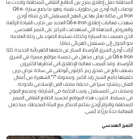
المنطقة حفل إطلاق يمزج بين الطابع الثقافي للمنطقة وأحدث ما
توصلت إليه أودي من تطورات تقنية، وهو ما يضع سيارة Q6 e-
tron في مكانة تعبِّر بها عن النهج المستقبلي الذي تتبناه أودي.
شهدت فعاليات إطلاق Q6 e-tron العديد من تجارب القيادة الرائعة
والعروض المذهلة التي استهدفت التركيز على التميز الهندسي
الذي صممت به السيارة وكذلك تسليط الضوء على رحلة العلامة
نحو التحول إلى مستقبل كهربائي تمامًا.
أزالت أودي الشرق الأوسط الستار عن تحفتها الكهربائية الجديدة كليًا
Q6 e-tron في عرض مذهل في خمسة مواقع مميزة في الشرق
الأوسط. وقد أقيمت فعالية الإطلاق التي انتظرها الكثيرون
بشغف بالغ في فندق ريتز كارلتون أبوظبي في ساحة عرض يزين
خلفيتها جامع الشيخ زايد الكبير، ومنحوتة "7" الشهيرة من أعمال
الفنان ريتشارد سيرا في حديقة متحف الفن الإسلامي بالدوحة،
ومتحف دبي للمستقبل، وبيت الحكمة في الشارقة، ومجمع الموج
في مسقط. اختيرت هذه المواقع لتجسيد الطابع الثقافي المميز
للمنطقة والتزام أودي بتناغم الابتكار مع البيئة المحيطة، مما جعل
الفعالية حدثًا بارزًا لا يُنسى.
التميز الهندسي