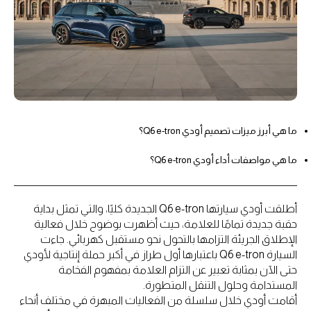
ما هي أبرز ميزات تصميم أودي Q6 e-tron؟
ما هي مواصفات أداء أودي Q6 e-tron؟
أطلقت أودي سيارتها Q6 e-tron الجديدة كليًا، والتي تمثل بداية
حقبة جديدة تمامًا للعلامة، حيث أظهرت بوضوح خلال فعالية
الإطلاق الجريئة التزامها بالتحول نحو مستقبل كهربائي. جاءت
السيارة Q6 e-tron باعتبارها أول طراز في أكبر حملة إنتاجية لأودي
حتى الآن بمثابة تعبير عن التزام العلامة بمفهوم الفخامة
المستدامة وحلول التنقل المتطورة.
أقامت أودي خلال سلسلة من الفعاليات المبهرة في مختلف أنحاء