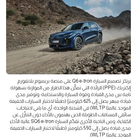
يرتكز تصميم السيارة Q6 e-tron على منصة بريميوم بلاتفورم
إلكتريك (PPE) الرائدة التي تمكِّن هذا الطراز من الموازنة بسهولة
تامة بين مدى القيادة وقوة السيارة والاستدامة؛ وتوفير مدى
قيادة مبهر يصل إلى 625 كيلومترًا (طبقًا لاختبار السيارات الخفيفة
الموحد عالميًا WLTP) في الشحنة الواحدة؛ أي ما يلبي احتياجات
سائقي المسافات الطويلة الذين يهتمون بالأداء دون التنازُل عن
الكفاءة، ومن الناحية الأخرى تقدِّم السيارة SQ6 e-tron عالية الأداء
مدى قيادة يصل إلى 598 كيلومتر (طبقًا لاختبار السيارات الخفيفة
الموحد عالميًا WLTP).