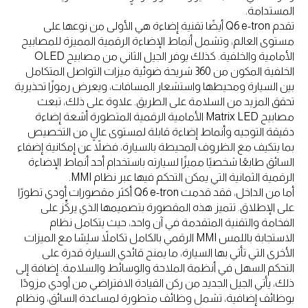
المستدامة.
تقدم Q6 e-tron أيضًا تقنية إضاءة هي الأولى من نوعها على
مستوى العالم، وتشمل أنماط الإضاءة الرقمية المميزة للمصابيح
الأمامية والخلفية. كذلك يوفر الجيل الثاني من مصابيح OLED
الخلفية المكون من 360 شريحة ضوئية ميزات التواصل المتكامل
بين السيارة ومحيطها واستشعار المسافات، ويعرض رموزًا تحذيرية
تحقق المزيد من السلامة على الطريق. علاوة على ذلك، تبعث
مصابيح Matrix LED الأمامية الرقمية المتطورة أشعة إضاءة
دقيقة التوجيه وأنماط إضاءة قابلة لمستوى عالٍ من التخصيص
بما يتكيف مع الظروف المحيطة بالسيارة، فضلاً عن إمكانية إضفاء
السائق طابعًا شخصيًا مميزًا لسيارته باستخدام أحد أنماط الإضاءة
الرقمية الثمانية التي يمكن التحكم فيها عبر نظام MMI.
أما من الداخل، فقد قدمت Q6 e-tron أكثر مقصورات أودي تطورًا
على الإطلاق. تتميز هذه المقصورة بتصميمها الذي يركِّز على
الفخامة والتقنية المتقدمة في آن واحد، حيث يتكامل نظام
الاستجابة باللمس MMI الرقمي بالكامل تكاملاً سلِسًا مع الميزات
الأخرى التي تأتي بها السيارة، ما يمنح قائدي السيارة قدرة على
التحكم السهل في أنظمة الملاحة والوسائط والسلامة. إضافة إلى
ذلك، يأتي الجيل الجديد من ركن القيادة الافتراضي من أودي مزودًا
بوظائف إضافية، تشمل وظائف متطورة لمساعدة السائق، ونظام