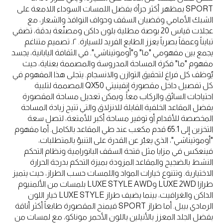
SPORT بمظهر أكثر جرأة بفضل اللمسات السوداء اللامعة على
الشبك الأمامي وقضبان السقف وحواف النوافذ والشعار، مع
عجلات قياس 20 بوصة مطلية بلون داكن ومصنّعة بدقة، تضفي
تبايناً وعمقاً بصرياً يعزز الطابع الفريد للسيارة. ٢. تصميم متناغم
يجمع بين مفهومي "ما" و"أوموتيناشي". في الثقافة اليابانية، يجسد
مفهوم "ما" فكرة المساحة المدروسة والمصممة بعناية، حيث
يُوظف كل فراغ لتحقيق التوازن والانسجام. يتجلى هذا المفهوم في
كل تفصيل داخل مقصورة إنفينيتي QX50 المصممة لتلبية
احتياجات السائق والركاب معاً. ويمكن تعديل مساحة المقصورة
بفضل المقاعد الخلفية القابلة للانزلاق والتي تتيح زيادة المساحة
المخصصة للأقدام أو توفير مساحة أكبر للأمتعة، لتصل سعة
التخزين إلى 65.1 قدم مكعب عند طي المقاعد بالكامل. أما مفهوم
"أوموتيناشي"، الذي يعبّر عن القدرة على التنبؤ بالمتطلبات،
فينعكس في مزايا مثل فتحة السقف البانورامية ونظام التحكم
النشط بالضجيج والمقاعد المزودة بميزة التحكم بدرجة الحرارة
الاختيارية. وتتنوع خيارات المواد واللمسات حسب الطراز، حيث يتميز
طرازا LUXE 2WD وLUXE STYLE AWD بلمسات من الألمنيوم
الداكن والغرافيت، بينما يضيف طراز LUXE STYLE خيار اللون
الرمادي بيبل. أما طراز SPORT فيمنح المقصورة طابعاً أكثر أناقة
بفضل الجلد المعزز بالأنيلين باللون الأحمر موناكو، مع لمسات من