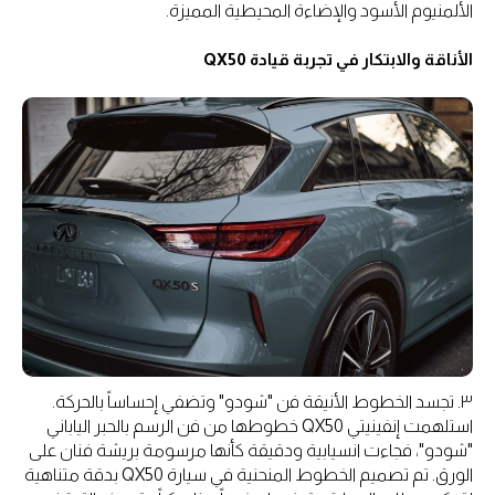
الألمنيوم الأسود والإضاءة المحيطية المميزة.
الأناقة والابتكار في تجربة قيادة QX50
٣. تجسد الخطوط الأنيقة فن "شودو" وتضفي إحساساً بالحركة.
استلهمت إنفينيتي QX50 خطوطها من فن الرسم بالحبر الياباني
"شودو"، فجاءت انسيابية ودقيقة كأنها مرسومة بريشة فنان على
الورق. تم تصميم الخطوط المنحنية في سيارة QX50 بدقة متناهية