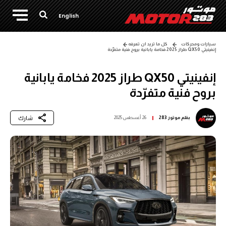
English
سيارات ومحركات
كل ما تريد ان تعرفه
إنفينيتي QX50 طراز 2025 فخامة يابانية بروح فنية متفرّدة
إنفينيتي QX50 طراز 2025 فخامة يابانية
بروح فنية متفرّدة
شارك
بقلم
موتور 283
26 أغسطس 2025