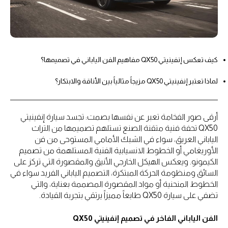
كيف تعكس إنفينيتي QX50 مفاهيم الفن الياباني في تصميمها؟
لماذا تعتبر إنفينيتي QX50 مزيجاً مثالياً بين الأناقة والابتكار؟
أرقى صور الفخامة تعبر عن نفسها بصمت: تجسد سيارة إنفينيتي
QX50 تحفة فنية متقنة الصنع تستلهم تصميمها من التراث
الياباني العريق، سواء في الشبك الأمامي المستوحى من فن
الأوريغامي أو الخطوط الانسيابية الفنية المستلهمة من تصميم
الكيمونو. ويعكس الهيكل الخارجي الأنيق والمقصورة التي تركز على
السائق ومنظومة الحركة المبتكرة، التصميم الياباني الفريد سواء في
الخطوط المنحنية أو مواد المقصورة المصممة بعناية، والتي
تضفي على سيارة QX50 طابعاً مميزاً يرتقي بتجربة القيادة.
الفن الياباني الفاخر في تصميم إنفينيتي QX50