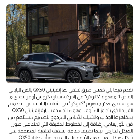
نقدم فيما يلي خمس طرق تحتفي بها إنفينيتي QX50 بالفن الياباني
الفاخر: 1. مفهوم "كابوكو" في الحركة: سيارة كروس أوفر تتحدى ما
هو تقليدي. يعبّر مفهوم "كابوكو" في الثقافة اليابانية عن التصميم
الفريد الذي يتجاوز المألوف، وهو ما تجسده سيارة إنفينيتي QX50
بمظهرها الجذاب والشبك الأمامي المزدوج بتصميم مستلهم من
فن الأوريغامي، إضافة إلى الخطوط الدقيقة التي تمتد على طول
الهيكل الخارجي، بينما تضيف دعامة السقف الخلفية المصممة على
شكل هلال لمسة من الأناقة على السيارة. ويأتي طراز QX50