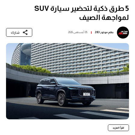
5 طرق ذكية لتحضير سيارة SUV
لمواجهة الصيف
شارك
بقلم
موتور 283
05 أغسطس 2026
اقرأ المزيد