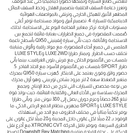
لتعكس طابع السيارة وتمنحها حضوراً ديناميكياً حتى عند التوقف.
وتعزز دعامة السقف الخلفية بتصميم الهلال وخط السقف المائل
المظهر الأنيق للهيكل الخارجي وترتقي بالمواصفات الهوائية
الديناميكية للسيارة. 4. تصميم أنيق ومواد مستدامة توفر أعلى
مستويات الراحة. تركز معايير الفخامة اليوم على الاستدامة. لذلك،
صُممت المقصورة في جميع الطرازات بعناية فائقة لتجمع بين
الاستدامة والأناقة، حيث تأتي سيارة إنفينيتي QX50 بأسطح ناعمة
الملمس في جميع أنحاء المقصورة، مع مواد راقية وألوان متباينة
تختلف حسب الطراز. ويمتاز طرازا LUXE 2WD وLUXE STYLE
بلمسات من الألمنيوم الداكن مع فرش بلون الغرافيت، بينما يأتي
طراز SPORT بلمسات من الألمنيوم الأسود مع الجلد الفاخر. 5.
حضور واثق وقوي يعتمد على الابتكار. جُهزت سيارة QX50 بمحرك
متغير الضغط سعة 2 لتر مزود بشاحن توربيني، وهو أول محرك
من نوعه مخصص للسيارات التي تخرج من خط الإنتاج. ويجمع
المحرك بسلاسة بين الأداء العالي والكفاءة الفائقة، حيث يولد قوة
تبلغ 268 حصاناً وعزم دوران يصل إلى 380 نيوتن متر. ويأتي طرازا
LUXE STYLE وSPORT مجهزين بنظام الدفع الرباعي الذكي، ما
يوفر تحكماً مثالياً في مختلف الظروف مع الحد من استهلاك
الوقود بـ 22 ميلاً لكل غالون داخل المدينة و28 ميلاً لكل غالون على
الطرق السريعة. ويوفر ناقل الحركة XTRONIC CVT مع أذرع نقل
الحركة على عجلة القيادة وتقنية Downshift Rev Matching لضبط