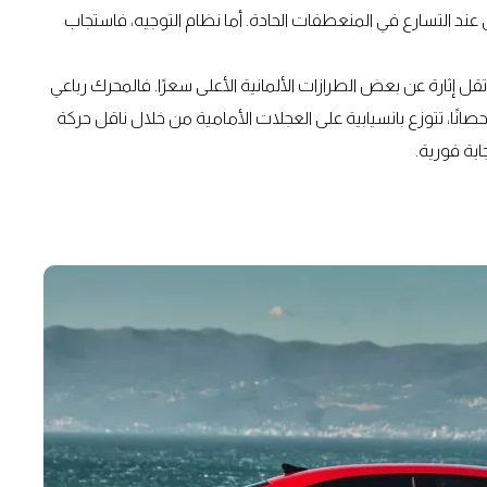
عند التسارع في المنعطفات الحادة. أما نظام التوجيه، فاستجاب
ربة قيادة ديناميكية لا تقل إثارة عن بعض الطرازات الألمانية الأعلى سعرًا. فالمحرك رباعي
أسطوانات مع الشاحن التوربيني يولد قوة تصل إلى نحو 245 حصانًا، تتوزع بانسيابية على العجلات الأمامية من خلال ناقل حركة