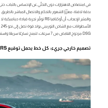
في امتصاص الاهتزازات دون التخلّي عن الإحساس بالثبات، حتى 
بدقة لافتة، معزّزًا الشعور بالتحكم والاتصال المباشر بالطريق.
والمثير للإعجاب، أن أوكتافيا RS توفّر تج
ال
DSG مزدوج القابض من 7 سرعات، لتمنح تسارعًا سريعًا واستجابة فورية.
تصميم خارجي جريء: كل خط يحمل توقيع RS