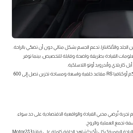
لجلد والألكانتارا، تدعم الجسم بشكل مثالي دون أن تضحّي بالراحة.
ة بالكامل بقياس 10.25 إنش تعرض معلومات القيادة بطريقة واضحة وقابلة للتخصيص، بينما توفر
وتأتي المساحات الرحبة واحدة من أحد أبرز نقاط القوة، حيث تقدّم أوكتافيا RS مقاعد خلفية واسعة ومساحة تخزين تصل إلى 600
متد لعالم الراليات الأوروبية، تواصل شكودا RS تقديم تجربة تُرضي محبي القيادة والواقعية الاقتصادية على حد سواء.
فهل هي البديل الذكي لعشاق الأداء الذين لا يريدون التضحية بالراحة اليومية؟ بكل تأكيد! شاهد الحلقة كاملة على قناتنا Motor283