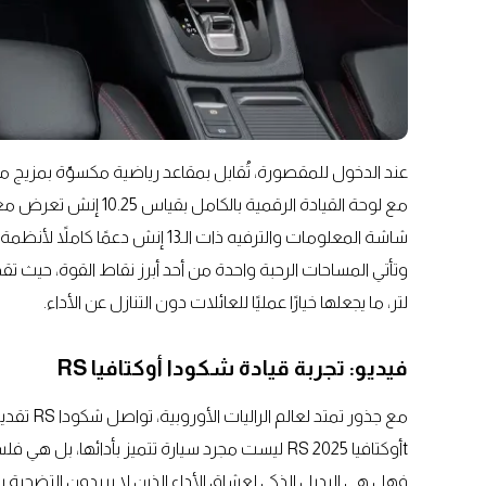
عند الدخول للمقصورة، تُقابل بمقاعد رياضية مكسوّة بمزيج من ا
مع لوحة القيادة الرقمي
شاشة المعلومات والترفيه ذات الـ13 إنش دعمًا كاملاً لأنظمة أبل كاربلاي وأندرويد أوتو اللاسلكية.
لتر، ما يجعلها خيارًا عمليًا للعائلات دون التنازل عن الأداء.
فيديو: تجربة قيادة شكودا أوكتافيا RS
مع جذور ت
tأوكتافيا RS 2025 ليست مجرد سيارة تتميز بأدائها، بل هي فلسفة تجمع العملية والروح.