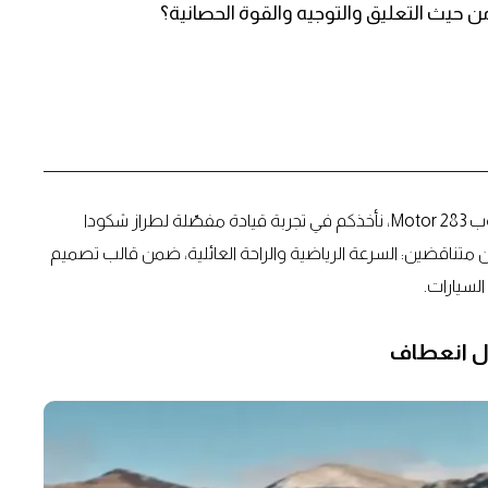
في هذه الحلقة المميزة من تجارب القيادة على قناتنا على يوتيوب Motor 283، نأخذكم في تجربة قيادة مفصّلة لطراز شكودا
مع بين عالمين متناقضين: السرعة الرياضية والراحة العائلية، ضمن قالب تصميم
لسيارات.