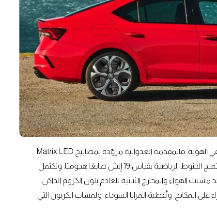
التصميم الخارجي لشكودا أوكتافيا RS 2025 يُظهر نضجًا وثقة في الهوية. فالمقدمة العدوانية مزوّدة بمصابيح Matrix LED
حادة، وشبك أمامي أسود يحمل شارة RS بفخر. ومن الجانبين، تمنح الجنوط الرياضية بقياس 19 إنش طابعًا هجوميًا، وتكتمل
تت الهواء والمخارج الثنائية للعادم بلون الكروم الداكن.
ات الحمراء على المكابح، وأغطية المرايا السوداء، ولمسات الكربون التي