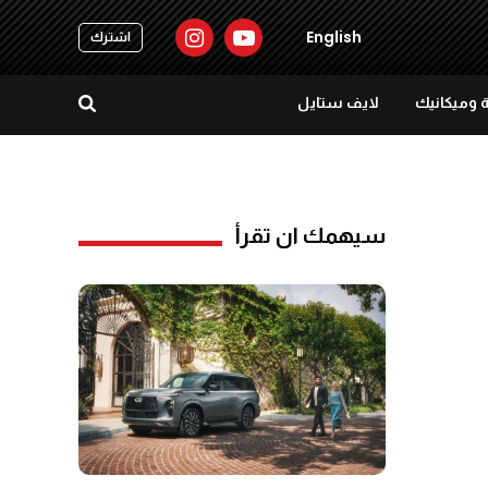
English
اشترك
 وميكانيك
لايف ستايل
سيهمك ان تقرأ